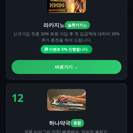
라카지노
슬롯카지노
신규가입 첫충 30% 회원 가입 후 첫 입금액에 대하여 30%
추가 충전을 하여 드립니다.
🎁 이벤트 5% 진행합니다.
바로가기 →
12
하나약국
종합
정품 비아그라 전문! 빠른배송. 처방전 불필요.