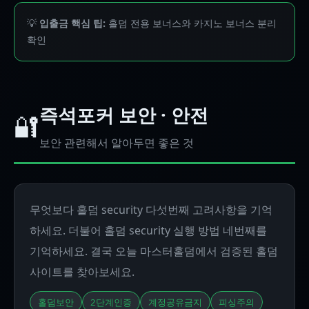
💡
입출금 핵심 팁:
홀덤 전용 보너스와 카지노 보너스 분리
확인
즉석포커 보안 · 안전
🔐
보안 관련해서 알아두면 좋은 것
무엇보다 홀덤 security 다섯번째 고려사항을 기억
하세요. 더불어 홀덤 security 실행 방법 네번째를
기억하세요. 결국 오늘 마스터홀덤에서 검증된 홀덤
사이트를 찾아보세요.
홀덤보안
2단계인증
계정공유금지
피싱주의