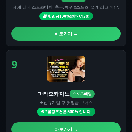
세계 최대 스포츠베팅! 축구,농구,e스포츠. 업계 최고 배당.
🎁 첫입금100%(최대€130)
바로가기 →
9
파라오카지노
스포츠베팅
★신규가입 후 첫입금 보너스
🎁 *롤링조건은 500% 입니다.
바로가기 →