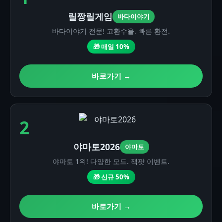
릴짱릴게임
바다이야기
바다이야기 전문! 고환수율. 빠른 환전.
🎁 매일 10%
바로가기 →
2
야마토2026
야마토
야마토 1위! 다양한 모드. 잭팟 이벤트.
🎁 신규 50%
바로가기 →