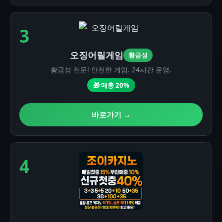
3
오징어릴게임
황금성
황금성 전문! 안전한 게임. 24시간 운영.
🎁 매충 20%
바로가기 →
4