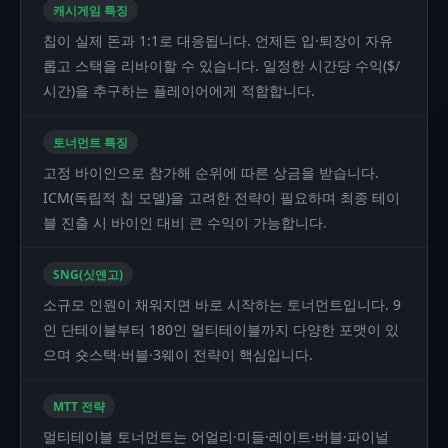
캐시게임 특징
칩이 실제 돈과 1:1로 대응됩니다. 언제든 입·퇴장이 자유
롭고 스택을 리바이할 수 있습니다. 일정한 시간당 수익($/
시간)을 추구하는 플레이어에게 적합합니다.
토너먼트 특징
고정 바이인으로 참가해 순위에 따른 상금을 받습니다.
ICM(독립적 칩 모델)을 고려한 전략이 필요하며 최종 테이
블 진출 시 바이인 대비 큰 수익이 가능합니다.
SNG(싯앤고)
소규모 인원이 채워지면 바로 시작하는 토너먼트입니다. 9
인 단테이블부터 180인 멀티테이블까지 다양한 포맷이 있
으며 숏스택·버블·3웨이 전략이 핵심입니다.
MTT 전략
멀티테이블 토너먼트는 어얼리·미들·레이트·버블·파이널