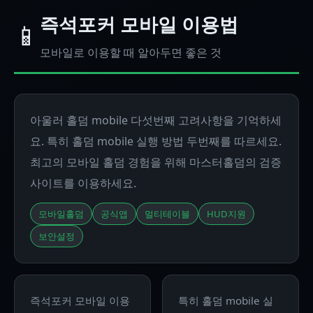
즉석포커 모바일 이용법
📱
모바일로 이용할 때 알아두면 좋은 것
아울러 홀덤 mobile 다섯번째 고려사항을 기억하세
요. 특히 홀덤 mobile 실행 방법 두번째를 따르세요.
최고의 모바일 홀덤 경험을 위해 마스터홀덤의 검증
사이트를 이용하세요.
모바일홀덤
공식앱
멀티테이블
HUD지원
보안설정
즉석포커 모바일 이용
특히 홀덤 mobile 실