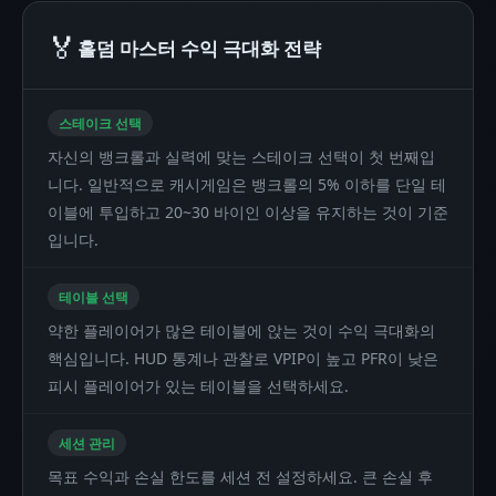
🏅
홀덤 마스터 수익 극대화 전략
스테이크 선택
자신의 뱅크롤과 실력에 맞는 스테이크 선택이 첫 번째입
니다. 일반적으로 캐시게임은 뱅크롤의 5% 이하를 단일 테
이블에 투입하고 20~30 바이인 이상을 유지하는 것이 기준
입니다.
테이블 선택
약한 플레이어가 많은 테이블에 앉는 것이 수익 극대화의
핵심입니다. HUD 통계나 관찰로 VPIP이 높고 PFR이 낮은
피시 플레이어가 있는 테이블을 선택하세요.
세션 관리
목표 수익과 손실 한도를 세션 전 설정하세요. 큰 손실 후