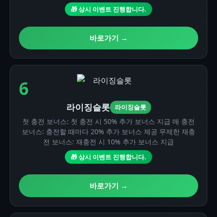
🎁 상시 이벤트 진행합니다.
바로가기 →
6
라이징슬롯
라이징슬롯
첫 충전 보너스: 첫 충전 시 50% 추가 보너스 지급 매 충전
보너스: 충전할 때마다 20% 추가 보너스 제공 무제한 재충
전 보너스: 재충전 시 10% 추가 보너스 지급
🎁 상시 이벤트 진행합니다.
바로가기 →