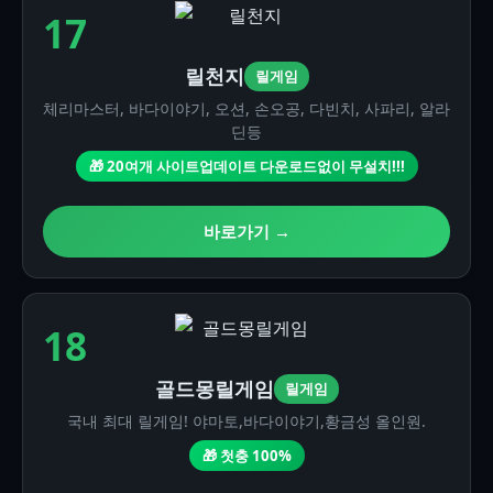
17
릴천지
릴게임
체리마스터, 바다이야기, 오션, 손오공, 다빈치, 사파리, 알라
딘등
🎁 20여개 사이트업데이트 다운로드없이 무설치!!!
바로가기 →
18
골드몽릴게임
릴게임
국내 최대 릴게임! 야마토,바다이야기,황금성 올인원.
🎁 첫충 100%