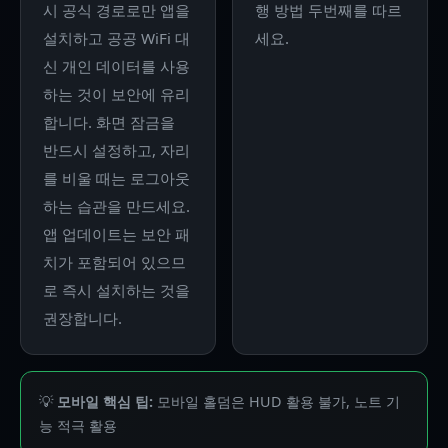
시 공식 경로로만 앱을
행 방법 두번째를 따르
설치하고 공공 WiFi 대
세요.
신 개인 데이터를 사용
하는 것이 보안에 유리
합니다. 화면 잠금을
반드시 설정하고, 자리
를 비울 때는 로그아웃
하는 습관을 만드세요.
앱 업데이트는 보안 패
치가 포함되어 있으므
로 즉시 설치하는 것을
권장합니다.
💡
모바일 핵심 팁:
모바일 홀덤은 HUD 활용 불가, 노트 기
능 적극 활용