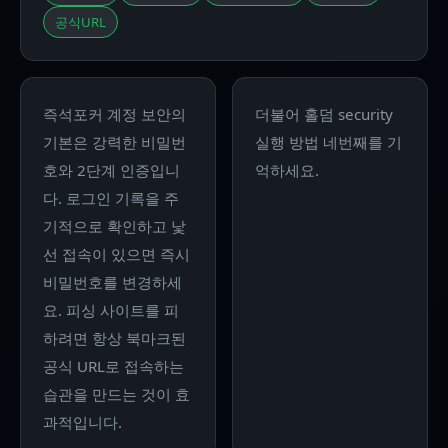
공식URL
즉석포커 계정 보안의
더불어 홀덤 security
기본은 강력한 비밀번
실행 방법 네번째를 기
호와 2단계 인증입니
억하세요.
다. 로그인 기록을 주
기적으로 확인하고 낯
선 접속이 있으면 즉시
비밀번호를 변경하세
요. 피싱 사이트를 피
하려면 항상 북마크된
공식 URL로 접속하는
습관을 만드는 것이 효
과적입니다.