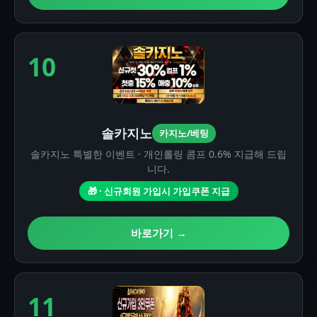
10
솔카지노
카지노/베팅
솔카지노 특별한 이벤트 · 개인롤링 콤프 0.6% 지급해 드립
니다.
🎁 · 신규회원 가입시 가입쿠폰 지급
바로가기 →
11