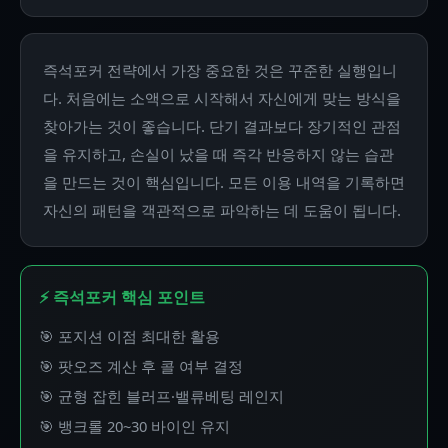
즉석포커 전략에서 가장 중요한 것은 꾸준한 실행입니
다. 처음에는 소액으로 시작해서 자신에게 맞는 방식을
찾아가는 것이 좋습니다. 단기 결과보다 장기적인 관점
을 유지하고, 손실이 났을 때 즉각 반응하지 않는 습관
을 만드는 것이 핵심입니다. 모든 이용 내역을 기록하면
자신의 패턴을 객관적으로 파악하는 데 도움이 됩니다.
⚡ 즉석포커 핵심 포인트
🎯 포지션 이점 최대한 활용
🎯 팟오즈 계산 후 콜 여부 결정
🎯 균형 잡힌 블러프·밸류베팅 레인지
🎯 뱅크롤 20~30 바이인 유지