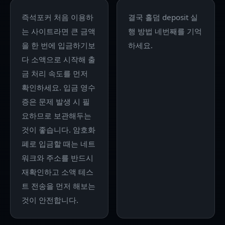
즉석포커 처음 이용하
결국 홀덤 deposit 실
는 사이트라면 큰 금액
행 방법 네번째를 기억
을 한 번에 입금하기보
하세요.
다 소액으로 시작해 출
금 처리 속도를 먼저
확인하세요. 입금 영수
증은 문제 발생 시 필
요하므로 보관해두는
것이 좋습니다. 암호화
폐로 입금할 때는 네트
워크와 주소를 반드시
재확인하고 소액 테스
트 전송을 먼저 해보는
것이 안전합니다.