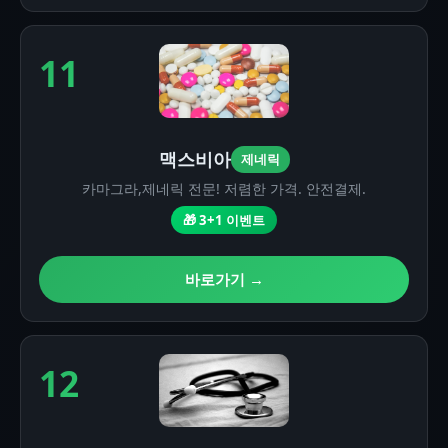
11
맥스비아
제네릭
카마그라,제네릭 전문! 저렴한 가격. 안전결제.
🎁 3+1 이벤트
바로가기 →
12