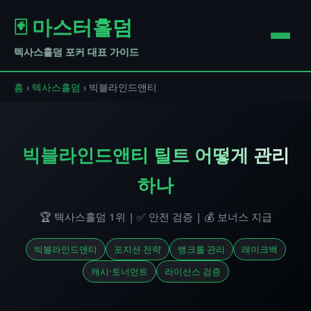
🃏 마스터홀덤
텍사스홀덤 포커 대표 가이드
홈
›
텍사스홀덤
› 빅블라인드앤티
빅블라인드앤티 틸트 어떻게 관리
하나
🏆 텍사스홀덤 1위 | ✅ 안전 검증 | 💰 보너스 지급
빅블라인드앤티
포지션 전략
뱅크롤 관리
레이크백
캐시·토너먼트
라이선스 검증