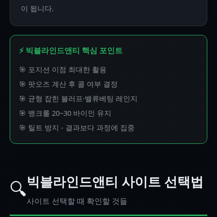
이 됩니다.
⚡ 빅블라인드앤티 핵심 포인트
🎯 포지션 이점 최대한 활용
🎯 팟오즈 계산 후 콜 여부 결정
🎯 균형 잡힌 블러프·밸류베팅 레인지
🎯 뱅크롤 20~30 바이인 유지
🎯 틸트 방지 - 결과보다 과정에 집중
빅블라인드앤티 사이트 선택법
🔍
사이트 선택할 때 확인할 것들