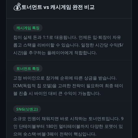
💰
토너먼트 vs 캐시게임 완전 비교
캐시게임 특징
칩이 실제 돈과 1:1로 대응됩니다. 언제든 입·퇴장이 자유
롭고 스택을 리바이할 수 있습니다. 일정한 시간당 수익($/
시간)을 추구하는 플레이어에게 적합합니다.
토너먼트 특징
고정 바이인으로 참가해 순위에 따른 상금을 받습니다.
ICM(독립적 칩 모델)을 고려한 전략이 필요하며 최종 테이
블 진출 시 바이인 대비 큰 수익이 가능합니다.
SNG(싯앤고)
소규모 인원이 채워지면 바로 시작하는 토너먼트입니다. 9
인 단테이블부터 180인 멀티테이블까지 다양한 포맷이 있
으며 숏스택·버블·3웨이 전략이 핵심입니다.