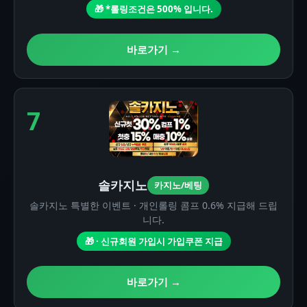
🎁 *롤링조건은 500% 입니다.
바로가기 →
7
솔카지노
카지노/베팅
솔카지노 특별한 이벤트 · 개인롤링 콤프 0.6% 지급해 드립
니다.
🎁 · 신규회원 가입시 가입쿠폰 지급
바로가기 →