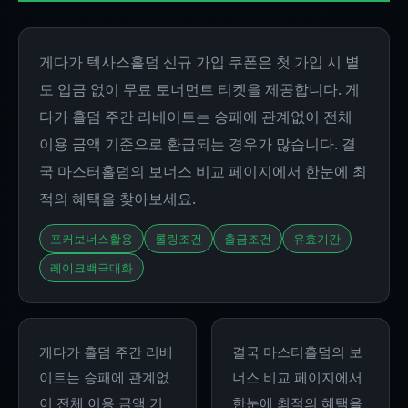
게다가 텍사스홀덤 신규 가입 쿠폰은 첫 가입 시 별
도 입금 없이 무료 토너먼트 티켓을 제공합니다. 게
다가 홀덤 주간 리베이트는 승패에 관계없이 전체
이용 금액 기준으로 환급되는 경우가 많습니다. 결
국 마스터홀덤의 보너스 비교 페이지에서 한눈에 최
적의 혜택을 찾아보세요.
포커보너스활용
롤링조건
출금조건
유효기간
레이크백극대화
게다가 홀덤 주간 리베
결국 마스터홀덤의 보
이트는 승패에 관계없
너스 비교 페이지에서
이 전체 이용 금액 기
한눈에 최적의 혜택을