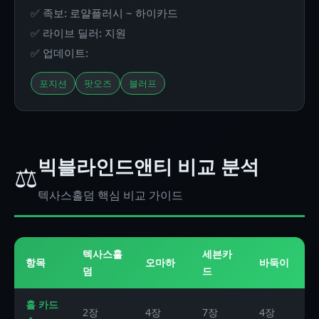
✅ 족보: 로얄플러시 ~ 하이카드
✅ 라이브 딜러: 지원
✅ 업데이트:
포지션
팟오즈
블러프
빅블라인드앤티 비교 분석
⚖️
텍사스홀덤 핵심 비교 가이드
텍사스홀
세븐카
항목
오마하
바둑이
덤
드
홀 카드
2장
4장
7장
4장