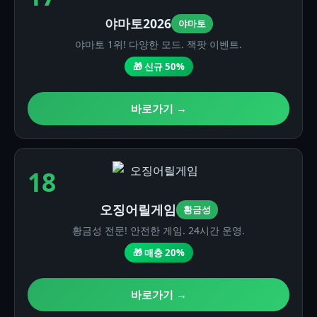
야마토2026
야마토
야마토 1위! 다양한 모드. 잭팟 이벤트.
🎁 신규 50%
바로가기 →
18
오징어릴게임
황금성
황금성 전문! 안전한 게임. 24시간 운영.
🎁 매충 20%
바로가기 →