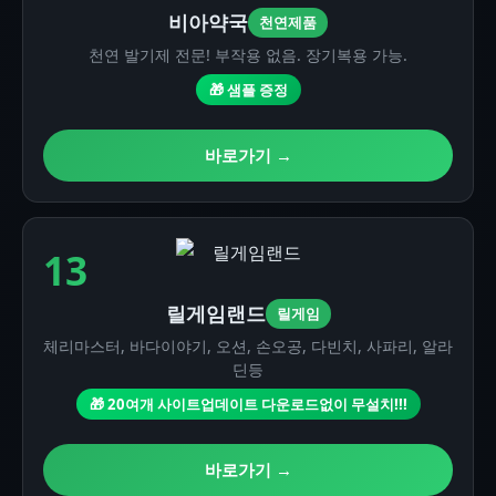
비아약국
천연제품
천연 발기제 전문! 부작용 없음. 장기복용 가능.
🎁 샘플 증정
바로가기 →
13
릴게임랜드
릴게임
체리마스터, 바다이야기, 오션, 손오공, 다빈치, 사파리, 알라
딘등
🎁 20여개 사이트업데이트 다운로드없이 무설치!!!
바로가기 →