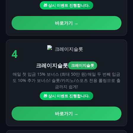
🎁 상시 이벤트 진행합니다.
바로가기 →
4
크레이지슬롯
크레이지슬롯
매일 첫 입금 15% 보너스 (최대 50만 원) 매일 두 번째 입금
도 10% 추가 보너스! 슬롯/카지노/스포츠 전용 롤링으로 출
금까지 쉽게!
🎁 상시 이벤트 진행합니다.
바로가기 →