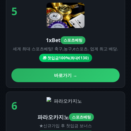
5
1xBet
스포츠베팅
세계 최대 스포츠베팅! 축구,농구,e스포츠. 업계 최고 배당.
🎁 첫입금100%(최대€130)
바로가기 →
6
파라오카지노
스포츠베팅
★신규가입 후 첫입금 보너스