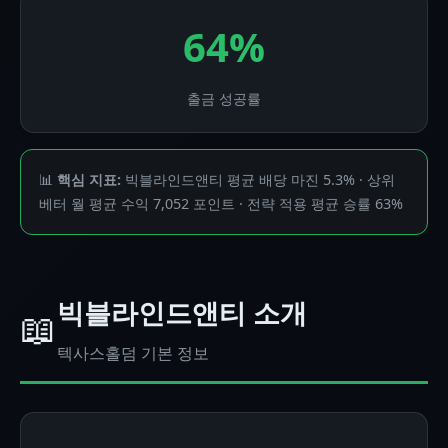
64%
출금 성공률
📊
핵심 지표:
빅블라인드앤티 평균 배당 마진 5.3% · 상위
베터 월 평균 수익 7,052 포인트 · 전략 적용 평균 승률 63%
빅블라인드앤티 소개
📖
텍사스홀덤 기본 정보