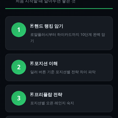
처음 시작할 때 알아두면 좋은 것
🃏 핸드 랭킹 암기
1
로얄플러시부터 하이카드까지 10단계 완벽 암
기
🃏 포지션 이해
2
딜러 버튼 기준 포지션별 전략 차이 파악
🃏 프리플랍 전략
3
포지션별 오픈 레인지 숙지