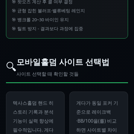
🎯 팟오즈 계산 후 콜 여부 결정
🎯 균형 잡힌 블러프·밸류베팅 레인지
🎯 뱅크롤 20~30 바이인 유지
🎯 틸트 방지 - 결과보다 과정에 집중
모바일홀덤 사이트 선택법
🔍
사이트 선택할 때 확인할 것들
텍사스홀덤 핸드 히
게다가 동일 포커 기
스토리 기록과 분석
준으로 레이크백
기능이 실력 향상에
·BB/100을(를) 비교
필수적입니다. 게다
하면 사이트별 차이