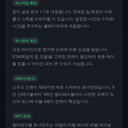
캐시게임 특징
칩이 실제 돈과 1:1로 대응됩니다. 언제든 입·퇴장이 자유
롭고 스택을 리바이할 수 있습니다. 일정한 시간당 수익($/
시간)을 추구하는 플레이어에게 적합합니다.
토너먼트 특징
고정 바이인으로 참가해 순위에 따른 상금을 받습니다.
ICM(독립적 칩 모델)을 고려한 전략이 필요하며 최종 테이
블 진출 시 바이인 대비 큰 수익이 가능합니다.
SNG(싯앤고)
소규모 인원이 채워지면 바로 시작하는 토너먼트입니다. 9
인 단테이블부터 180인 멀티테이블까지 다양한 포맷이 있
으며 숏스택·버블·3웨이 전략이 핵심입니다.
MTT 전략
멀티테이블 토너먼트는 어얼리·미들·레이트·버블·파이널