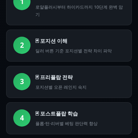
1
로얄플러시부터 하이카드까지 10단계 완벽 암
기
🃏 포지션 이해
2
딜러 버튼 기준 포지션별 전략 차이 파악
🃏 프리플랍 전략
3
포지션별 오픈 레인지 숙지
🃏 포스트플랍 학습
4
플롭·턴·리버별 베팅 판단력 향상