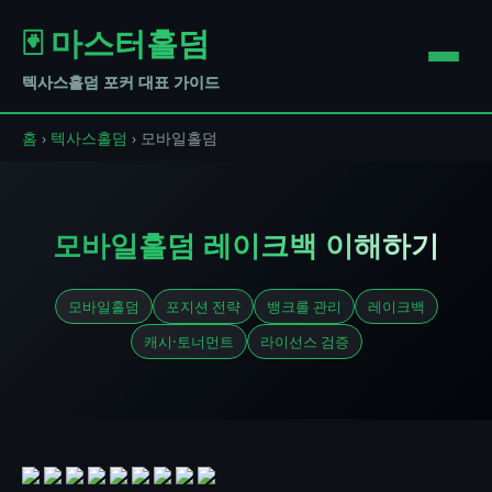
🃏 마스터홀덤
텍사스홀덤 포커 대표 가이드
홈
›
텍사스홀덤
› 모바일홀덤
모바일홀덤 레이크백 이해하기
모바일홀덤
포지션 전략
뱅크롤 관리
레이크백
캐시·토너먼트
라이선스 검증