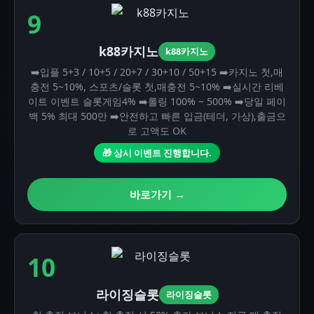
9
k88카지노
k88카지노
➡️입플 5+3 / 10+5 / 20+7 / 30+10 / 50+15 ➡️카지노 첫,매
충전 5~10%, 스포츠/슬롯 첫,매충전 5~10% ➡️실시간 리베
이트 이벤트 슬롯게임4% ➡️롤링 100% ~ 500% ➡️당일 페이
백 5% 최대 500만 ➡️안전하고 빠른 입금(테더, 가상),출금으
로 고액도 OK
🎁 상시 이벤트 진행합니다.
바로가기 →
10
라이징슬롯
라이징슬롯