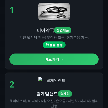
1
비아약국
천연제품
천연 발기제 전문! 부작용 없음. 장기복용 가능.
🎁 샘플 증정
바로가기 →
2
릴게임랜드
릴게임
체리마스터, 바다이야기, 오션, 손오공, 다빈치, 사파리, 알라
딘등