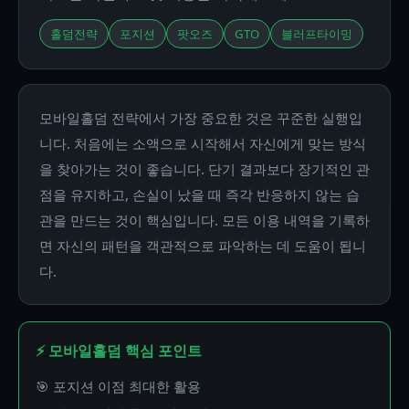
홀덤전략
포지션
팟오즈
GTO
블러프타이밍
모바일홀덤 전략에서 가장 중요한 것은 꾸준한 실행입
니다. 처음에는 소액으로 시작해서 자신에게 맞는 방식
을 찾아가는 것이 좋습니다. 단기 결과보다 장기적인 관
점을 유지하고, 손실이 났을 때 즉각 반응하지 않는 습
관을 만드는 것이 핵심입니다. 모든 이용 내역을 기록하
면 자신의 패턴을 객관적으로 파악하는 데 도움이 됩니
다.
⚡ 모바일홀덤 핵심 포인트
🎯 포지션 이점 최대한 활용