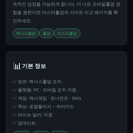
속적인 성장을 가능하게 합니다. 더 나은 모바일홀덤 경
험을 원한다면 마스터홀덤의 사이트 비교 페이지를 확
인하세요.
텍사스홀덤
홀덤
마스터홀덤
📊
기본 정보
✅ 장르: 텍사스홀덤 포커
✅ 플랫폼: PC · 모바일 모두 지원
✅ 게임: 캐시게임 · 토너먼트 · SNG
✅ 족보: 로얄플러시 ~ 하이카드
✅ 라이브 딜러: 지원
✅ 업데이트: