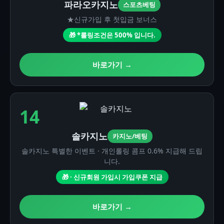
파라오카지노
스포츠베팅
★신규가입 후 첫입금 보너스
🎁 *롤링조건은 500% 입니다.
바로가기 →
14
솔카지노
카지노/베팅
솔카지노 특별한 이벤트 · 개인롤링 콤프 0.6% 지급해 드립
니다.
🎁 · 신규회원 가입시 가입쿠폰 지급
바로가기 →