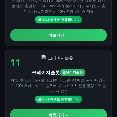
첫 충전 보너스: 첫 충전 시 50% 추가 보너스 지급 매 충전
보너스: 충전할 때마다 20% 추가 보너스 제공 무제한 재충
전 보너스: 재충전 시 10% 추가 보너스 지급
🎁 상시 이벤트 진행합니다.
바로가기 →
11
크레이지슬롯
크레이지슬롯
매일 첫 입금 15% 보너스 (최대 50만 원) 매일 두 번째 입금
도 10% 추가 보너스! 슬롯/카지노/스포츠 전용 롤링으로 출
금까지 쉽게!
🎁 상시 이벤트 진행합니다.
바로가기 →