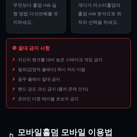
무엇보다 홀덤 risk 실
게다가 마스터홀덤의
행 방법 다섯번째를 유
홀덤 risk 분석으로 최
지하세요.
적의 선택을 하세요.
🚫 절대 금지 사항
✗
자신의 뱅크롤 대비 높은 스테이크 게임 금지
✗
틸트(감정적 플레이) 즉시 자리 이탈
✗
음주 플레이 절대 금지
✗
핸드 강도 과신 금지 (쿨러 존재 인식)
✗
온라인 다중 테이블 초보자 금지
모바일홀덤 모바일 이용법
📱