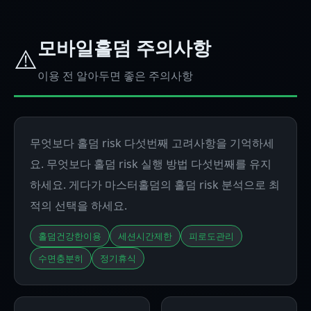
모바일홀덤 주의사항
⚠️
이용 전 알아두면 좋은 주의사항
무엇보다 홀덤 risk 다섯번째 고려사항을 기억하세
요. 무엇보다 홀덤 risk 실행 방법 다섯번째를 유지
하세요. 게다가 마스터홀덤의 홀덤 risk 분석으로 최
적의 선택을 하세요.
홀덤건강한이용
세션시간제한
피로도관리
수면충분히
정기휴식