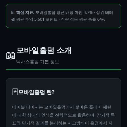
📊
핵심 지표:
모바일홀덤 평균 배당 마진 4.7% · 상위 베터
월 평균 수익 5,601 포인트 · 전략 적용 평균 승률 64%
모바일홀덤 소개
📖
텍사스홀덤 기본 정보
🃏
모바일홀덤 란?
테이블 이미지는 모바일홀덤에서 쌓아온 플레이 패턴
에 대한 상대의 인식을 전략적으로 활용하며, 장기적 목
표와 단기적 결과를 분리하는 사고방식이 홀덤에서 지