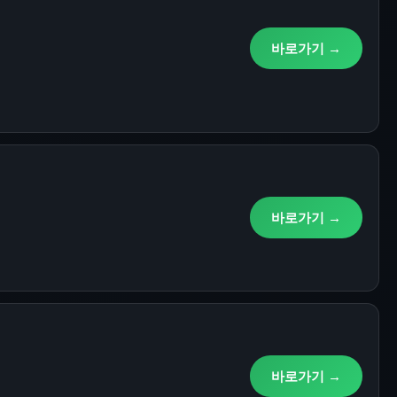
바로가기 →
바로가기 →
바로가기 →