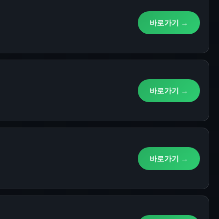
바로가기 →
바로가기 →
바로가기 →