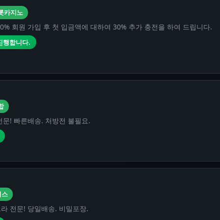
롯카지노
0% 회원 가입 후 첫 입금액에 대하여 30% 추가 충전을 하여 드립니다.
 진행합니다.
합
문! 빠른배송. 처방전 불필요.
리스
라 전문! 당일배송. 비밀포장.