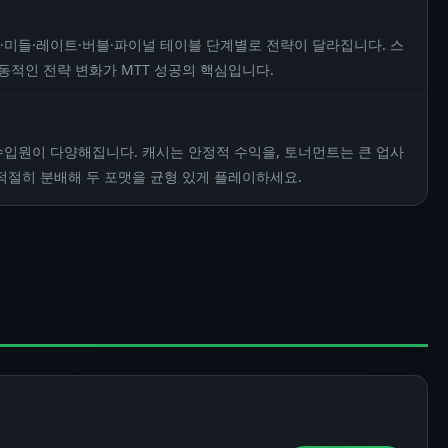
미들·레이트·버블·파이널 테이블 단계별로 전략이 달라집니다. 스
유동적인 전략 변화가 MTT 성공의 핵심입니다.
입원이 다양해집니다. 캐시는 안정적 수익을, 토너먼트는 큰 업사
적절히 분배해 두 포맷을 균형 있게 플레이하세요.