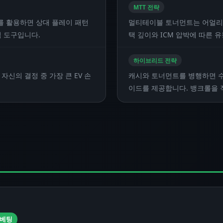
MTT 전략
lay)를 활용하면 상대 플레이 패턴
멀티테이블 토너먼트는 어얼리·
심 도구입니다.
택 깊이와 ICM 압박에 따른 
하이브리드 전략
자신의 결정 중 가장 큰 EV 손
캐시와 토너먼트를 병행하면 수
이드를 제공합니다. 뱅크롤을 
베팅