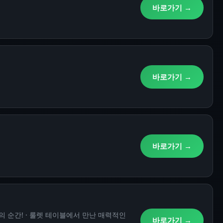
바로가기 →
바로가기 →
바로가기 →
막 배팅의 순간! · 룰렛 테이블에서 만난 매력적인
바로가기 →