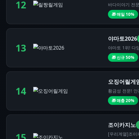
12
바다이야기 전문!
🎁 매일 10%
야마토2026
13
야마토 1위! 다
🎁 신규 50%
오징어릴게
14
황금성 전문! 안
🎁 매충 20%
조이카지노
15
[우리계열]조이카지노