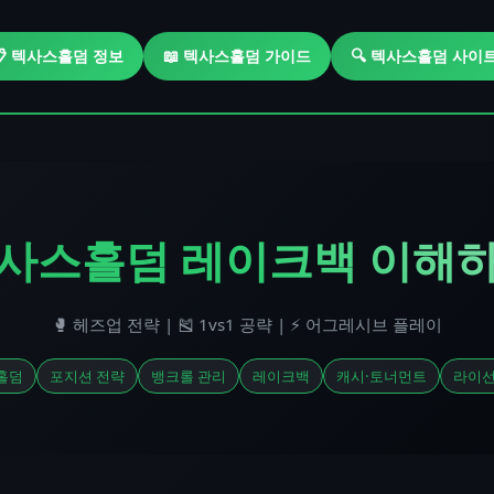
📋 텍사스홀덤 정보
📖 텍사스홀덤 가이드
🔍 텍사스홀덤 사이
사스홀덤 레이크백 이해
🥊 헤즈업 전략 | 🎽 1vs1 공략 | ⚡ 어그레시브 플레이
홀덤
포지션 전략
뱅크롤 관리
레이크백
캐시·토너먼트
라이선