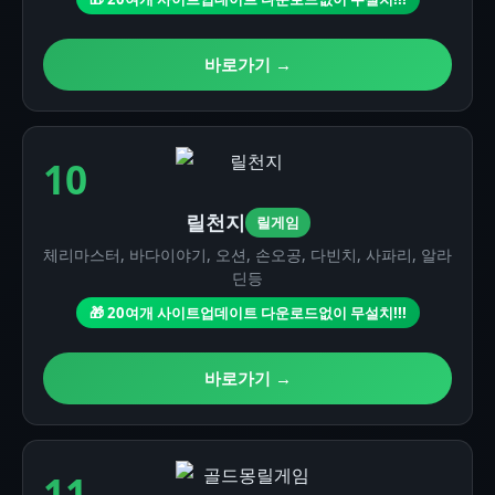
바로가기 →
10
릴천지
릴게임
체리마스터, 바다이야기, 오션, 손오공, 다빈치, 사파리, 알라
딘등
🎁 20여개 사이트업데이트 다운로드없이 무설치!!!
바로가기 →
11