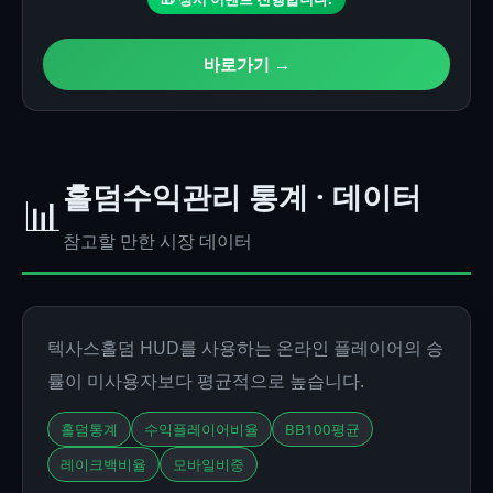
바로가기 →
홀덤수익관리 통계 · 데이터
📊
참고할 만한 시장 데이터
텍사스홀덤 HUD를 사용하는 온라인 플레이어의 승
률이 미사용자보다 평균적으로 높습니다.
홀덤통계
수익플레이어비율
BB100평균
레이크백비율
모바일비중