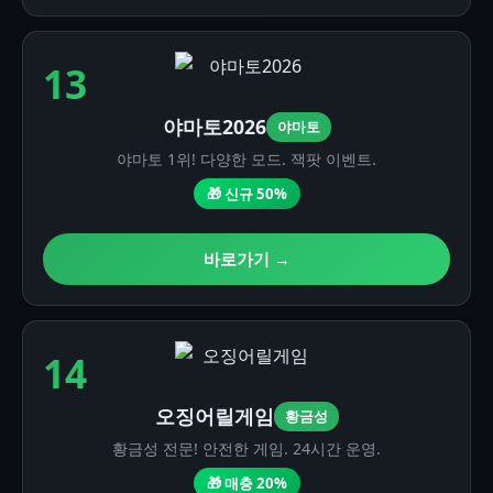
13
야마토2026
야마토
야마토 1위! 다양한 모드. 잭팟 이벤트.
🎁 신규 50%
바로가기 →
14
오징어릴게임
황금성
황금성 전문! 안전한 게임. 24시간 운영.
🎁 매충 20%