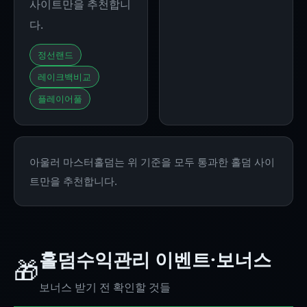
사이트만을 추천합니
다.
정선랜드
레이크백비교
플레이어풀
아울러 마스터홀덤는 위 기준을 모두 통과한 홀덤 사이
트만을 추천합니다.
홀덤수익관리 이벤트·보너스
🎁
보너스 받기 전 확인할 것들