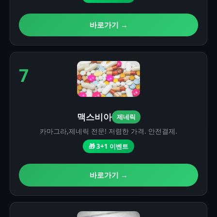
바로가기 →
7
맥스비아
제네릭
카마그라,제네릭 전문! 저렴한 가격. 안전결제.
🎁 3+1 이벤트
바로가기 →