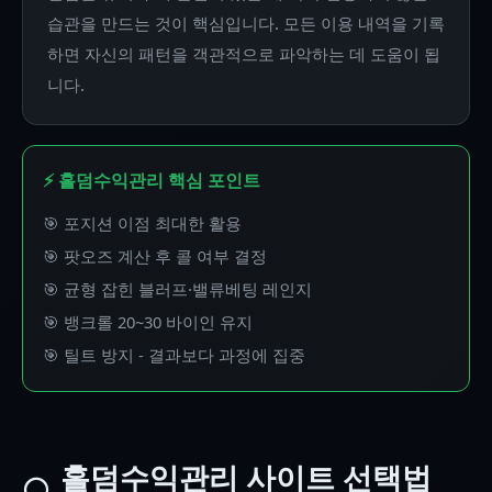
습관을 만드는 것이 핵심입니다. 모든 이용 내역을 기록
하면 자신의 패턴을 객관적으로 파악하는 데 도움이 됩
니다.
⚡ 홀덤수익관리 핵심 포인트
🎯 포지션 이점 최대한 활용
🎯 팟오즈 계산 후 콜 여부 결정
🎯 균형 잡힌 블러프·밸류베팅 레인지
🎯 뱅크롤 20~30 바이인 유지
🎯 틸트 방지 - 결과보다 과정에 집중
홀덤수익관리 사이트 선택법