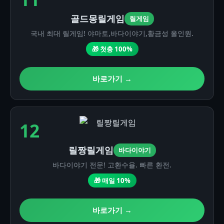
골드몽릴게임
릴게임
국내 최대 릴게임! 야마토,바다이야기,황금성 올인원.
🎁 첫충 100%
바로가기 →
12
릴짱릴게임
바다이야기
바다이야기 전문! 고환수율. 빠른 환전.
🎁 매일 10%
바로가기 →