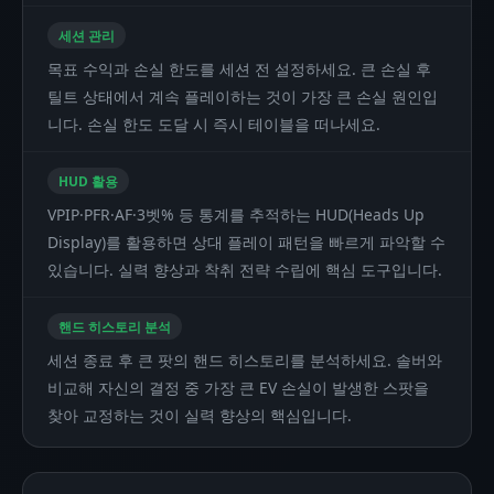
세션 관리
목표 수익과 손실 한도를 세션 전 설정하세요. 큰 손실 후
틸트 상태에서 계속 플레이하는 것이 가장 큰 손실 원인입
니다. 손실 한도 도달 시 즉시 테이블을 떠나세요.
HUD 활용
VPIP·PFR·AF·3벳% 등 통계를 추적하는 HUD(Heads Up
Display)를 활용하면 상대 플레이 패턴을 빠르게 파악할 수
있습니다. 실력 향상과 착취 전략 수립에 핵심 도구입니다.
핸드 히스토리 분석
세션 종료 후 큰 팟의 핸드 히스토리를 분석하세요. 솔버와
비교해 자신의 결정 중 가장 큰 EV 손실이 발생한 스팟을
찾아 교정하는 것이 실력 향상의 핵심입니다.