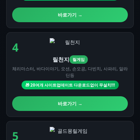
바로가기 →
4
릴천지
릴게임
체리마스터, 바다이야기, 오션, 손오공, 다빈치, 사파리, 알라
딘등
🎁 20여개 사이트업데이트 다운로드없이 무설치!!!
바로가기 →
5