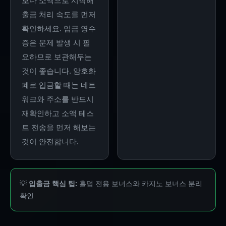
보다 소액으로 시작해
출금 처리 속도를 먼저
확인하세요. 입금 영수
증은 문제 발생 시 필
요하므로 보관해두는
것이 좋습니다. 암호화
폐로 입금할 때는 네트
워크와 주소를 반드시
재확인하고 소액 테스
트 전송을 먼저 해보는
것이 안전합니다.
💡
입출금 핵심 팁:
홀덤 전용 보너스와 카지노 보너스 분리
확인