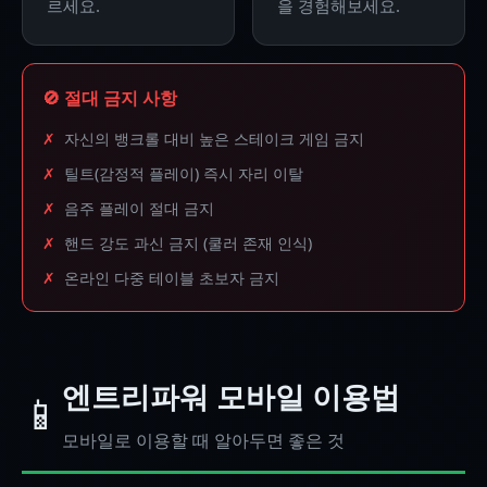
르세요.
을 경험해보세요.
🚫 절대 금지 사항
✗
자신의 뱅크롤 대비 높은 스테이크 게임 금지
✗
틸트(감정적 플레이) 즉시 자리 이탈
✗
음주 플레이 절대 금지
✗
핸드 강도 과신 금지 (쿨러 존재 인식)
✗
온라인 다중 테이블 초보자 금지
엔트리파워 모바일 이용법
📱
모바일로 이용할 때 알아두면 좋은 것