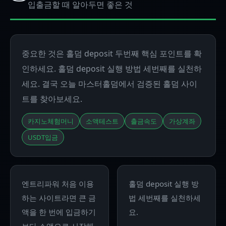
입출금할 때 알아두면 좋은 것
중요한 것은 홀덤 deposit 두번째 핵심 포인트를 확
인하세요. 홀덤 deposit 실행 방법 세번째를 실천하
세요. 결국 오늘 마스터홀덤에서 검증된 홀덤 사이
트를 찾아보세요.
카지노체험머니
소액테스트
출금속도
가상계좌
USDT입금
엔트리파워 처음 이용
홀덤 deposit 실행 방
하는 사이트라면 큰 금
법 세번째를 실천하세
액을 한 번에 입금하기
요.