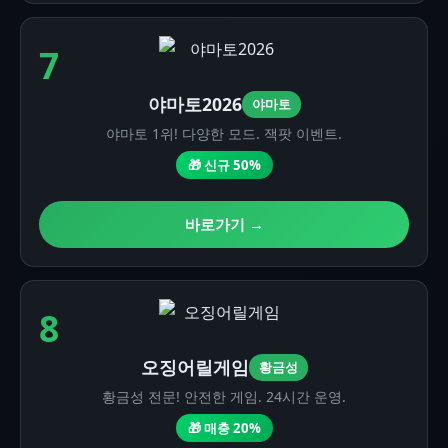
7
야마토2026
야마토
야마토 1위! 다양한 모드. 잭팟 이벤트.
🎁 신규 50%
바로가기 →
8
오징어릴게임
황금성
황금성 전문! 안전한 게임. 24시간 운영.
🎁 매충 20%