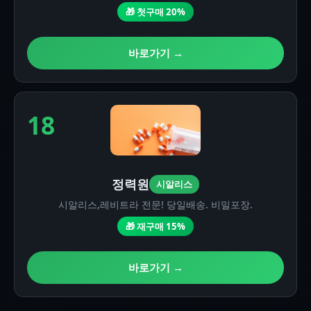
🎁 첫구매 20%
바로가기 →
18
정력원
시알리스
시알리스,레비트라 전문! 당일배송. 비밀포장.
🎁 재구매 15%
바로가기 →