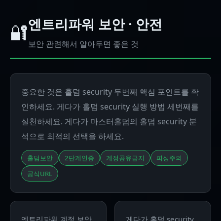
엔트리파워 보안 · 안전
🔐
보안 관련해서 알아두면 좋은 것
중요한 것은 홀덤 security 두번째 핵심 포인트를 확
인하세요. 게다가 홀덤 security 실행 방법 세번째를
실천하세요. 게다가 마스터홀덤의 홀덤 security 분
석으로 최적의 선택을 하세요.
홀덤보안
2단계인증
계정공유금지
피싱주의
공식URL
엔트리파워 계정 보안
게다가 홀덤 security