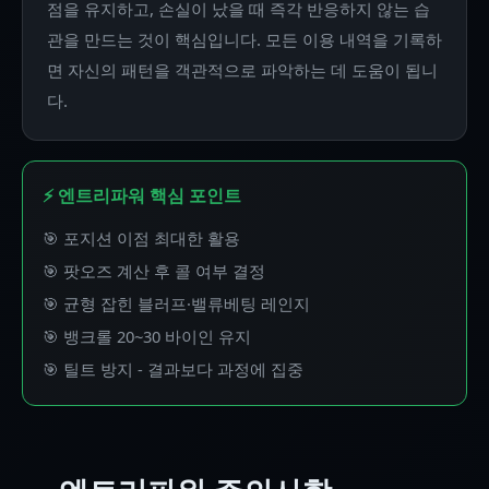
점을 유지하고, 손실이 났을 때 즉각 반응하지 않는 습
관을 만드는 것이 핵심입니다. 모든 이용 내역을 기록하
면 자신의 패턴을 객관적으로 파악하는 데 도움이 됩니
다.
⚡ 엔트리파워 핵심 포인트
🎯 포지션 이점 최대한 활용
🎯 팟오즈 계산 후 콜 여부 결정
🎯 균형 잡힌 블러프·밸류베팅 레인지
🎯 뱅크롤 20~30 바이인 유지
🎯 틸트 방지 - 결과보다 과정에 집중