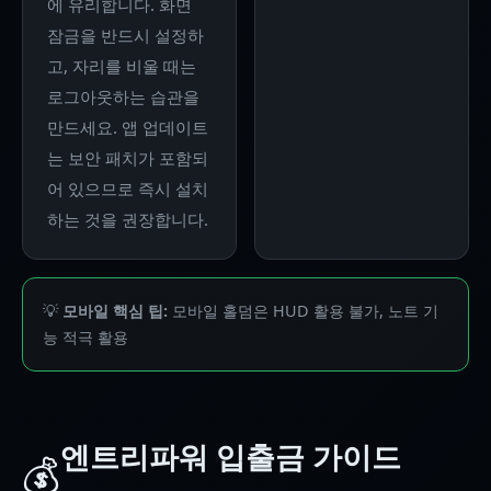
에 유리합니다. 화면
잠금을 반드시 설정하
고, 자리를 비울 때는
로그아웃하는 습관을
만드세요. 앱 업데이트
는 보안 패치가 포함되
어 있으므로 즉시 설치
하는 것을 권장합니다.
💡
모바일 핵심 팁:
모바일 홀덤은 HUD 활용 불가, 노트 기
능 적극 활용
엔트리파워 입출금 가이드
💰