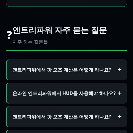
엔트리파워 자주 묻는 질문
❓
자주 하는 질문들
엔트리파워에서 팟 오즈 계산은 어떻게 하나요?
콜 금액 / (콜 금액 + 팟 사이즈) = 콜을 위한 필요 에
쿼티입니다. 자신의 에쿼티가 이보다 높으면 수익적
온라인 엔트리파워에서 HUD를 사용해야 하나요?
인 콜이 됩니다.
HUD는 상대의 통계를 실시간으로 보여주는 도구로
온라인 홀덤에서 큰 이점을 줍니다. HUD 데이터를
엔트리파워에서 팟 오즈 계산은 어떻게 하나요?
올바르게 해석하는 능력도 함께 키워야 합니다.
콜 금액 / (콜 금액 + 팟 사이즈) = 콜을 위한 필요 에