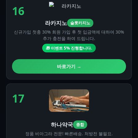
16
라카지노
슬롯카지노
신규가입 첫충 30% 회원 가입 후 첫 입금액에 대하여 30%
추가 충전을 하여 드립니다.
🎁 이벤트 5% 진행합니다.
바로가기 →
17
하나약국
종합
정품 비아그라 전문! 빠른배송. 처방전 불필요.