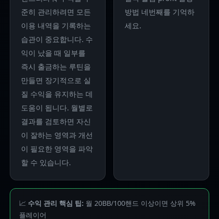
준히 관리하려면 모든
방법 네번째를 기억하
이용 내역을 기록하는
세요.
습관이 중요합니다. 수
익이 났을 때 일부를
즉시 출금하는 루틴을
만들면 장기적으로 실
질 수익을 유지하는 데
도움이 됩니다. 월별로
결과를 검토하면 자신
이 잘하는 영역과 개선
이 필요한 영역을 파악
할 수 있습니다.
📈
수익 관리 핵심 팁:
월 20BB/100핸드 이상이면 상위 5%
플레이어