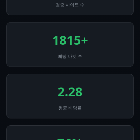
검증 사이트 수
1815+
베팅 마켓 수
2.28
평균 배당률