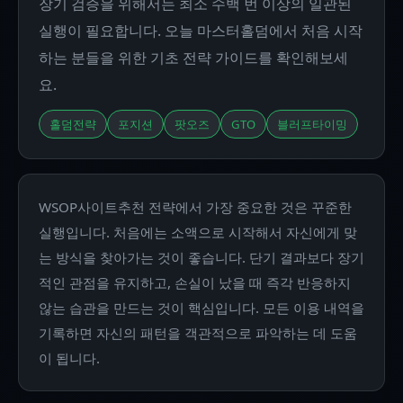
장기 검증을 위해서는 최소 수백 번 이상의 일관된
실행이 필요합니다. 오늘 마스터홀덤에서 처음 시작
하는 분들을 위한 기초 전략 가이드를 확인해보세
요.
홀덤전략
포지션
팟오즈
GTO
블러프타이밍
WSOP사이트추천 전략에서 가장 중요한 것은 꾸준한
실행입니다. 처음에는 소액으로 시작해서 자신에게 맞
는 방식을 찾아가는 것이 좋습니다. 단기 결과보다 장기
적인 관점을 유지하고, 손실이 났을 때 즉각 반응하지
않는 습관을 만드는 것이 핵심입니다. 모든 이용 내역을
기록하면 자신의 패턴을 객관적으로 파악하는 데 도움
이 됩니다.