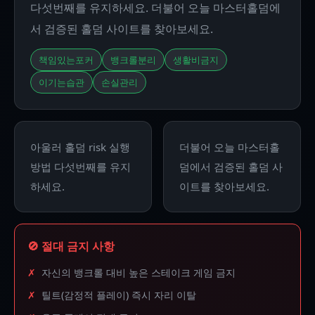
다섯번째를 유지하세요. 더불어 오늘 마스터홀덤에
서 검증된 홀덤 사이트를 찾아보세요.
책임있는포커
뱅크롤분리
생활비금지
이기는습관
손실관리
아울러 홀덤 risk 실행
더불어 오늘 마스터홀
방법 다섯번째를 유지
덤에서 검증된 홀덤 사
하세요.
이트를 찾아보세요.
🚫 절대 금지 사항
✗
자신의 뱅크롤 대비 높은 스테이크 게임 금지
✗
틸트(감정적 플레이) 즉시 자리 이탈