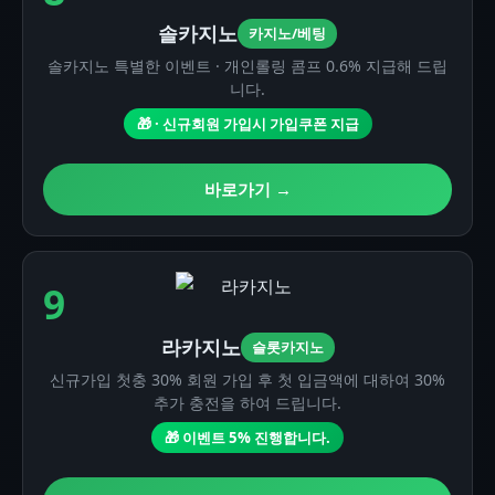
솔카지노
카지노/베팅
솔카지노 특별한 이벤트 · 개인롤링 콤프 0.6% 지급해 드립
니다.
🎁 · 신규회원 가입시 가입쿠폰 지급
바로가기 →
9
라카지노
슬롯카지노
신규가입 첫충 30% 회원 가입 후 첫 입금액에 대하여 30%
추가 충전을 하여 드립니다.
🎁 이벤트 5% 진행합니다.