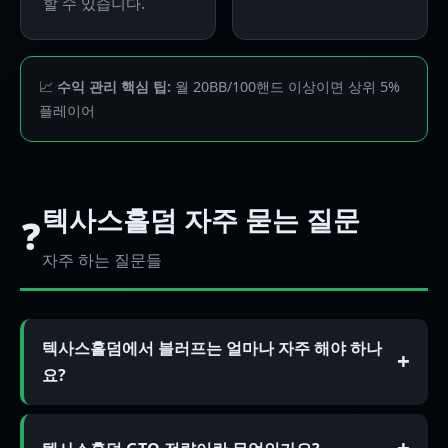
할 수 있습니다.
📈
수익 관리 핵심 팁:
월 20BB/100핸드 이상이면 상위 5%
플레이어
텍사스홀덤 자주 묻는 질문
❓
자주 하는 질문들
텍사스홀덤에서 블러프는 얼마나 자주 해야 하나
요?
GTO 전략에 따르면 베팅 빈도의 약 30~40%가 블러
프인 것이 이상적입니다. 상대의 성향을 파악하고 착