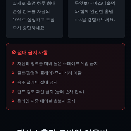
실제로 홀덤 하루 최대
무엇보다 마스터홀덤
손실 한도를 자금의
와 함께 안전한 홀덤
10%로 설정하고 도달
risk을 경험해보세요.
즉시 중단하세요.
🚫 절대 금지 사항
✗
자신의 뱅크롤 대비 높은 스테이크 게임 금지
✗
틸트(감정적 플레이) 즉시 자리 이탈
✗
음주 플레이 절대 금지
✗
핸드 강도 과신 금지 (쿨러 존재 인식)
✗
온라인 다중 테이블 초보자 금지