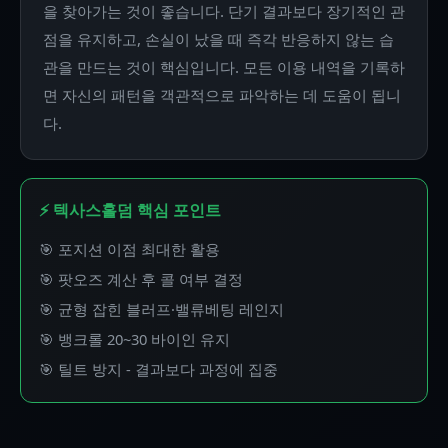
을 찾아가는 것이 좋습니다. 단기 결과보다 장기적인 관
점을 유지하고, 손실이 났을 때 즉각 반응하지 않는 습
관을 만드는 것이 핵심입니다. 모든 이용 내역을 기록하
면 자신의 패턴을 객관적으로 파악하는 데 도움이 됩니
다.
⚡ 텍사스홀덤 핵심 포인트
🎯 포지션 이점 최대한 활용
🎯 팟오즈 계산 후 콜 여부 결정
🎯 균형 잡힌 블러프·밸류베팅 레인지
🎯 뱅크롤 20~30 바이인 유지
🎯 틸트 방지 - 결과보다 과정에 집중