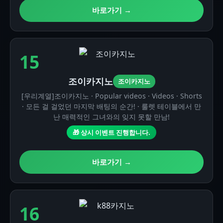
바로가기 →
15
조이카지노
조이카지노
[우리계열]조이카지노 · Popular videos · Videos · Shorts
· 모든 걸 걸었던 마지막 배팅의 순간! · 룰렛 테이블에서 만
난 매력적인 그녀와의 잊지 못할 만남!
🎁 상시 이벤트 진행합니다.
바로가기 →
16