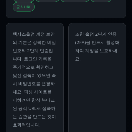
공식URL
텍사스홀덤 계정 보안
또한 홀덤 2단계 인증
의 기본은 강력한 비밀
(2FA)을 반드시 활성화
번호와 2단계 인증입
하여 계정을 보호하세
니다. 로그인 기록을
요.
주기적으로 확인하고
낯선 접속이 있으면 즉
시 비밀번호를 변경하
세요. 피싱 사이트를
피하려면 항상 북마크
된 공식 URL로 접속하
는 습관을 만드는 것이
효과적입니다.