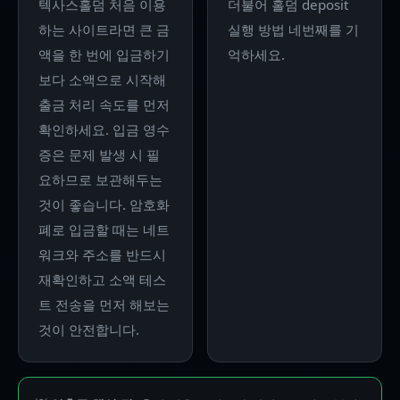
텍사스홀덤 처음 이용
더불어 홀덤 deposit
하는 사이트라면 큰 금
실행 방법 네번째를 기
액을 한 번에 입금하기
억하세요.
보다 소액으로 시작해
출금 처리 속도를 먼저
확인하세요. 입금 영수
증은 문제 발생 시 필
요하므로 보관해두는
것이 좋습니다. 암호화
폐로 입금할 때는 네트
워크와 주소를 반드시
재확인하고 소액 테스
트 전송을 먼저 해보는
것이 안전합니다.