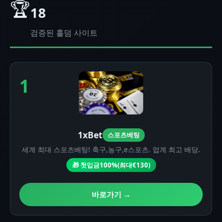
🏆
18
검증된 홀덤 사이트
1
1xBet
스포츠베팅
세계 최대 스포츠베팅! 축구,농구,e스포츠. 업계 최고 배당.
🎁 첫입금100%(최대€130)
바로가기 →