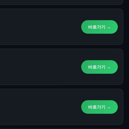
바로가기 →
바로가기 →
바로가기 →