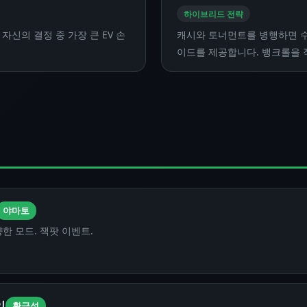
하이브리드 전략
자신의 결정 중 가장 큰 EV 손
캐시와 토너먼트를 병행하면 수
이드를 제공합니다. 뱅크롤을 
야마토
양한 모드. 잭팟 이벤트.
임
황금성