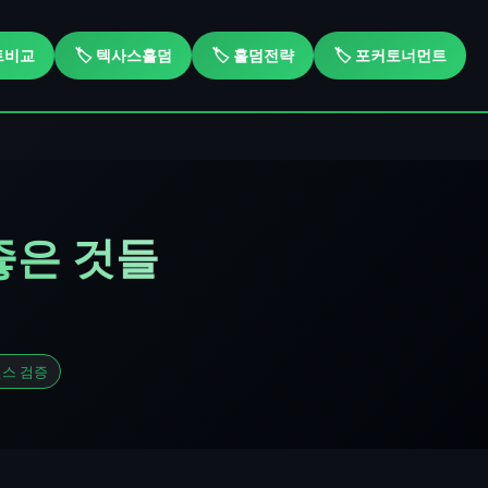
트비교
🏷️ 텍사스홀덤
🏷️ 홀덤전략
🏷️ 포커토너먼트
좋은 것들
스 검증