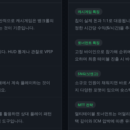
캐시게임 특징
일반적으로 캐시게임은 뱅크롤의
칩이 실제 돈과 1:1로 대응됩
는 것이 기준입니다.
정한 시간당 수익($/시간)을
토너먼트 특징
 HUD 통계나 관찰로 VPIP
고정 바이인으로 참가해 순위에 
요하며 최종 테이블 진출 시 바
SNG(싯앤고)
상태에서 계속 플레이하는 것이
소규모 인원이 채워지면 바로 
요.
지 다양한 포맷이 있으며 숏스
MTT 전략
lay)를 활용하면 상대 플레이 패턴
멀티테이블 토너먼트는 어얼리·
심 도구입니다.
택 깊이와 ICM 압박에 따른 