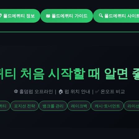
📋 폴드에퀴티 정보
📖 폴드에퀴티 가이드
🔍 폴드에퀴티 사이
티 처음 시작할 때 알면 
⚽ 홀덤펍 오프라인 | 🏠 펍 위치 안내 | ✅ 온오프 비교
퀴티
포지션 전략
뱅크롤 관리
레이크백
캐시·토너먼트
라이선