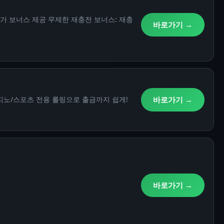
 추가 보너스 제공 무제한 재충전 보너스: 재충
바로가기 →
바로가기 →
/카지노/스포츠 전용 롤링으로 출금까지 쉽게!
바로가기 →