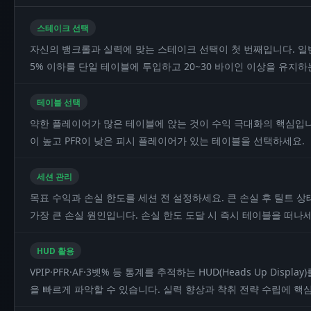
스테이크 선택
자신의 뱅크롤과 실력에 맞는 스테이크 선택이 첫 번째입니다. 
5% 이하를 단일 테이블에 투입하고 20~30 바이인 이상을 유지하
테이블 선택
약한 플레이어가 많은 테이블에 앉는 것이 수익 극대화의 핵심입니다.
이 높고 PFR이 낮은 피시 플레이어가 있는 테이블을 선택하세요.
세션 관리
목표 수익과 손실 한도를 세션 전 설정하세요. 큰 손실 후 틸트 
가장 큰 손실 원인입니다. 손실 한도 도달 시 즉시 테이블을 떠나세
HUD 활용
VPIP·PFR·AF·3벳% 등 통계를 추적하는 HUD(Heads Up Disp
을 빠르게 파악할 수 있습니다. 실력 향상과 착취 전략 수립에 핵