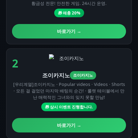
황금성 전문! 안전한 게임. 24시간 운영.
🎁 매충 20%
바로가기 →
2
조이카지노
조이카지노
[우리계열]조이카지노 · Popular videos · Videos · Shorts
· 모든 걸 걸었던 마지막 배팅의 순간! · 룰렛 테이블에서 만
난 매력적인 그녀와의 잊지 못할 만남!
🎁 상시 이벤트 진행합니다.
바로가기 →