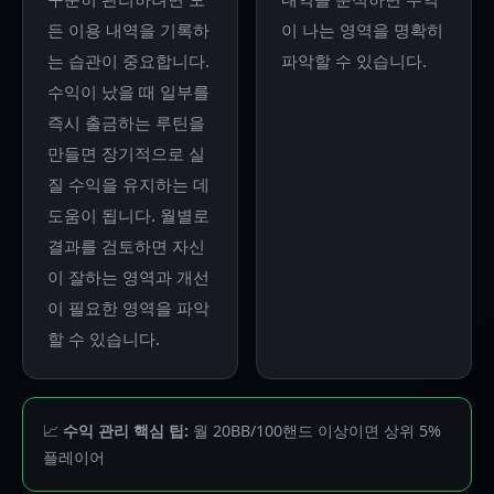
든 이용 내역을 기록하
이 나는 영역을 명확히
는 습관이 중요합니다.
파악할 수 있습니다.
수익이 났을 때 일부를
즉시 출금하는 루틴을
만들면 장기적으로 실
질 수익을 유지하는 데
도움이 됩니다. 월별로
결과를 검토하면 자신
이 잘하는 영역과 개선
이 필요한 영역을 파악
할 수 있습니다.
📈
수익 관리 핵심 팁:
월 20BB/100핸드 이상이면 상위 5%
플레이어