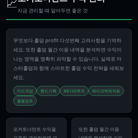
📈
자금 관리할 때 알아두면 좋은 것
무엇보다 홀덤 profit 다섯번째 고려사항을 기억하
세요. 또한 홀덤 월간 이용 내역을 분석하면 수익이
나는 영역을 명확히 파악할 수 있습니다. 실제로 마
스터홀덤와 함께 스마트한 홀덤 수익 전략을 세워보
세요.
카드게임
핸드기록
BB100추적
레이크백최적화
월별검토
포커토너먼트 수익을
또한 홀덤 월간 이용
꾸준히 관리하려면 모
내역을 분석하면 수익