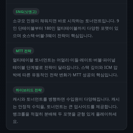
SNG(싯앤고)
소규모 인원이 채워지면 바로 시작하는 토너먼트입니다. 9
인 단테이블부터 180인 멀티테이블까지 다양한 포맷이 있
으며 숏스택·버블·3웨이 전략이 핵심입니다.
MTT 전략
멀티테이블 토너먼트는 어얼리·미들·레이트·버블·파이널
테이블 단계별로 전략이 달라집니다. 스택 깊이와 ICM 압
박에 따른 유동적인 전략 변화가 MTT 성공의 핵심입니다.
하이브리드 전략
캐시와 토너먼트를 병행하면 수입원이 다양해집니다. 캐시
는 안정적 수익을, 토너먼트는 큰 업사이드를 제공합니다.
뱅크롤을 적절히 분배해 두 포맷을 균형 있게 플레이하세
요.