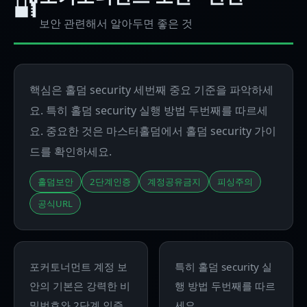
🔐
보안 관련해서 알아두면 좋은 것
핵심은 홀덤 security 세번째 중요 기준을 파악하세
요. 특히 홀덤 security 실행 방법 두번째를 따르세
요. 중요한 것은 마스터홀덤에서 홀덤 security 가이
드를 확인하세요.
홀덤보안
2단계인증
계정공유금지
피싱주의
공식URL
포커토너먼트 계정 보
특히 홀덤 security 실
안의 기본은 강력한 비
행 방법 두번째를 따르
밀번호와 2단계 인증
세요.