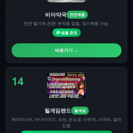
비아약국
천연제품
천연 발기제 전문! 부작용 없음. 장기복용 가능.
🎁 샘플 증정
바로가기 →
14
릴게임랜드
릴게임
체리마스터, 바다이야기, 오션, 손오공, 다빈치, 사파리, 알라
딘등