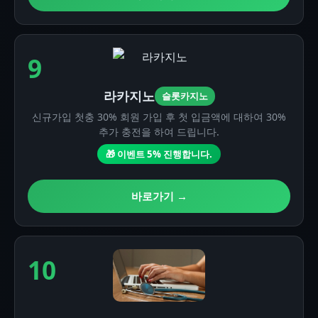
9
라카지노
슬롯카지노
신규가입 첫충 30% 회원 가입 후 첫 입금액에 대하여 30%
추가 충전을 하여 드립니다.
🎁 이벤트 5% 진행합니다.
바로가기 →
10