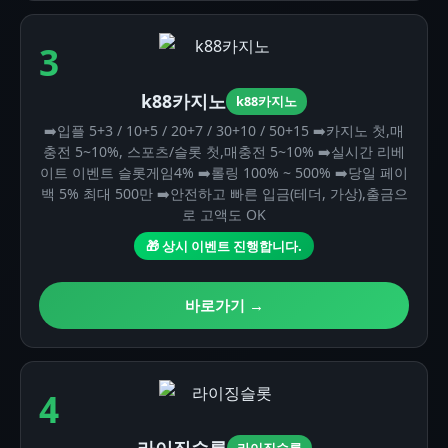
3
k88카지노
k88카지노
➡️입플 5+3 / 10+5 / 20+7 / 30+10 / 50+15 ➡️카지노 첫,매
충전 5~10%, 스포츠/슬롯 첫,매충전 5~10% ➡️실시간 리베
이트 이벤트 슬롯게임4% ➡️롤링 100% ~ 500% ➡️당일 페이
백 5% 최대 500만 ➡️안전하고 빠른 입금(테더, 가상),출금으
로 고액도 OK
🎁 상시 이벤트 진행합니다.
바로가기 →
4
라이징슬롯
라이징슬롯