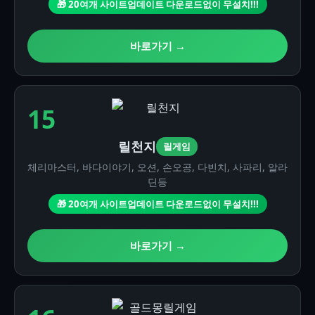
🎁 20여개 사이트업데이트 다운로드없이 무설치!!!
바로가기 →
15
릴천지
릴게임
체리마스터, 바다이야기, 오션, 손오공, 다빈치, 사파리, 알라
딘등
🎁 20여개 사이트업데이트 다운로드없이 무설치!!!
바로가기 →