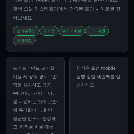
결국 오늘 마스터홀덤에서 검증된 홀덤 사이트를 찾
아보세요.
모바일홀덤
공식앱
멀티테이블
HUD지원
보안설정
포커토너먼트 모바일
핵심은 홀덤 mobile
이용 시 공식 경로로만
실행 방법 세번째를 실
앱을 설치하고 공공
천하세요.
WiFi 대신 개인 데이터
를 사용하는 것이 보안
에 유리합니다. 화면
잠금을 반드시 설정하
고, 자리를 비울 때는