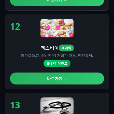
12
맥스비아
제네릭
카마그라,제네릭 전문! 저렴한 가격. 안전결제.
🎁 3+1 이벤트
바로가기 →
13