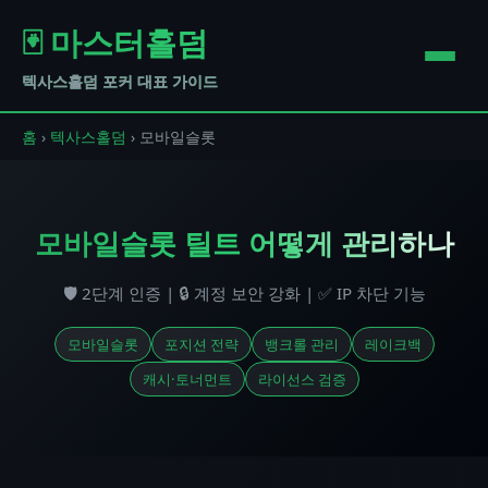
🃏 마스터홀덤
텍사스홀덤 포커 대표 가이드
홈
›
텍사스홀덤
› 모바일슬롯
모바일슬롯 틸트 어떻게 관리하나
🛡️ 2단계 인증 | 🔒 계정 보안 강화 | ✅ IP 차단 기능
모바일슬롯
포지션 전략
뱅크롤 관리
레이크백
캐시·토너먼트
라이선스 검증