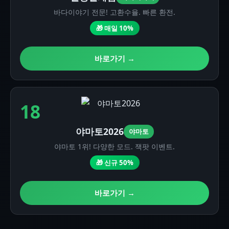
바다이야기 전문! 고환수율. 빠른 환전.
🎁 매일 10%
바로가기 →
18
야마토2026
야마토
야마토 1위! 다양한 모드. 잭팟 이벤트.
🎁 신규 50%
바로가기 →