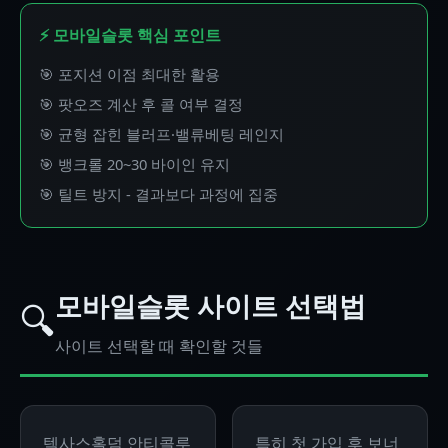
⚡ 모바일슬롯 핵심 포인트
🎯 포지션 이점 최대한 활용
🎯 팟오즈 계산 후 콜 여부 결정
🎯 균형 잡힌 블러프·밸류베팅 레인지
🎯 뱅크롤 20~30 바이인 유지
🎯 틸트 방지 - 결과보다 과정에 집중
모바일슬롯 사이트 선택법
🔍
사이트 선택할 때 확인할 것들
텍사스홀덤 안티콜루
특히 첫 가입 후 보너