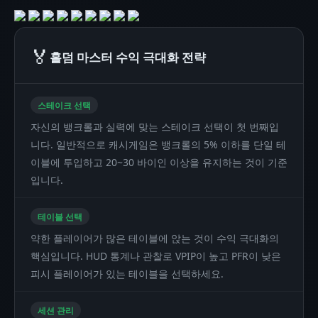
🏅
홀덤 마스터 수익 극대화 전략
스테이크 선택
자신의 뱅크롤과 실력에 맞는 스테이크 선택이 첫 번째입
니다. 일반적으로 캐시게임은 뱅크롤의 5% 이하를 단일 테
이블에 투입하고 20~30 바이인 이상을 유지하는 것이 기준
입니다.
테이블 선택
약한 플레이어가 많은 테이블에 앉는 것이 수익 극대화의
핵심입니다. HUD 통계나 관찰로 VPIP이 높고 PFR이 낮은
피시 플레이어가 있는 테이블을 선택하세요.
세션 관리