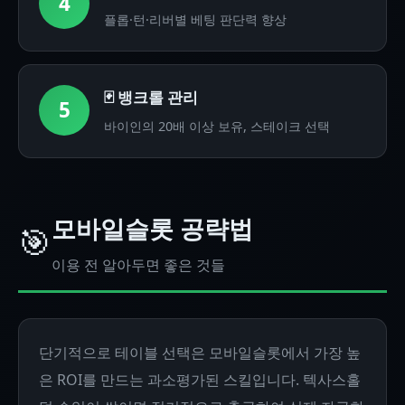
4
플롭·턴·리버별 베팅 판단력 향상
🃏 뱅크롤 관리
5
바이인의 20배 이상 보유, 스테이크 선택
모바일슬롯 공략법
🎯
이용 전 알아두면 좋은 것들
단기적으로 테이블 선택은 모바일슬롯에서 가장 높
은 ROI를 만드는 과소평가된 스킬입니다. 텍사스홀