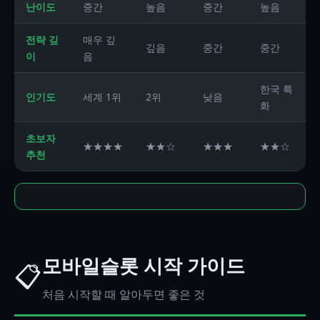
난이도
중간
높음
중간
높음
전략 깊
매우 깊
깊음
중간
중간
이
음
한국 특
인기도
세계 1위
2위
낮음
화
초보자
★★★★
★★☆
★★★
★★☆
추천
모바일슬롯 시작 가이드
📋
처음 시작할 때 알아두면 좋은 것