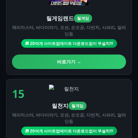
릴게임랜드
릴게임
체리마스터, 바다이야기, 오션, 손오공, 다빈치, 사파리, 알라
딘등
🎁 20여개 사이트업데이트 다운로드없이 무설치!!!
바로가기 →
15
릴천지
릴게임
체리마스터, 바다이야기, 오션, 손오공, 다빈치, 사파리, 알라
딘등
🎁 20여개 사이트업데이트 다운로드없이 무설치!!!