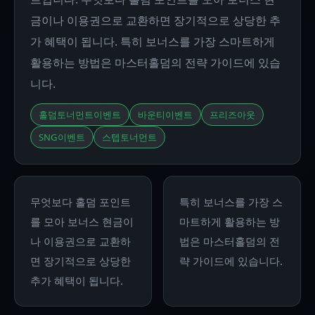
금이나 이용권으로 교환하면 장기적으로 상당한 추
가 혜택이 됩니다. 특히 보너스를 가장 스마트하게
활용하는 방법은 마스터홀덤의 전략 가이드에 있습
니다.
홀덤토너먼트이벤트
바운티이벤트
프리즈아웃
SNG이벤트
스텝토너먼트
무엇보다 홀덤 포인트
특히 보너스를 가장 스
를 모아 보너스 현금이
마트하게 활용하는 방
나 이용권으로 교환하
법은 마스터홀덤의 전
면 장기적으로 상당한
략 가이드에 있습니다.
추가 혜택이 됩니다.