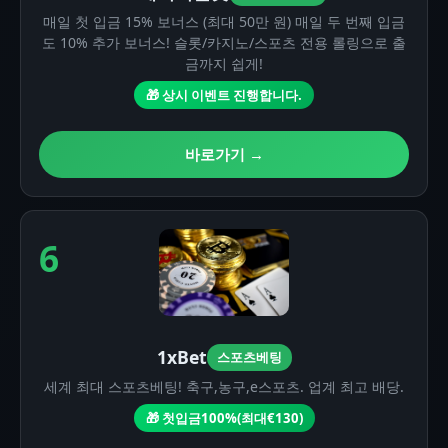
매일 첫 입금 15% 보너스 (최대 50만 원) 매일 두 번째 입금
도 10% 추가 보너스! 슬롯/카지노/스포츠 전용 롤링으로 출
금까지 쉽게!
🎁 상시 이벤트 진행합니다.
바로가기 →
6
1xBet
스포츠베팅
세계 최대 스포츠베팅! 축구,농구,e스포츠. 업계 최고 배당.
🎁 첫입금100%(최대€130)