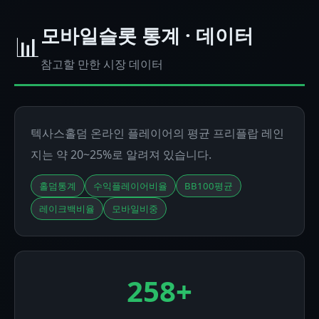
모바일슬롯 통계 · 데이터
📊
참고할 만한 시장 데이터
텍사스홀덤 온라인 플레이어의 평균 프리플랍 레인
지는 약 20~25%로 알려져 있습니다.
홀덤통계
수익플레이어비율
BB100평균
레이크백비율
모바일비중
258+