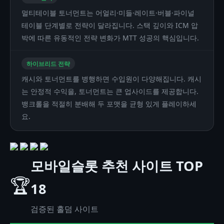
멀티테이블 토너먼트는 어얼리·미들·레이트·버블·파이널
테이블 단계별로 전략이 달라집니다. 스택 깊이와 ICM 압
박에 따른 유동적인 전략 변화가 MTT 성공의 핵심입니다.
하이브리드 전략
캐시와 토너먼트를 병행하면 수입원이 다양해집니다. 캐시
는 안정적 수익을, 토너먼트는 큰 업사이드를 제공합니다.
뱅크롤을 적절히 분배해 두 포맷을 균형 있게 플레이하세
요.
모바일슬롯 추천 사이트 TOP
🏆
18
검증된 홀덤 사이트