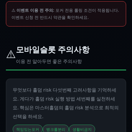
⚠️
이벤트 이용 전 주의:
포커 전용 롤링 조건이 적용됩니다.
이벤트 신청 전 반드시 약관을 확인하세요.
모바일슬롯 주의사항
⚠️
이용 전 알아두면 좋은 주의사항
무엇보다 홀덤 risk 다섯번째 고려사항을 기억하세
요. 게다가 홀덤 risk 실행 방법 세번째를 실천하세
요. 핵심은 마스터홀덤의 홀덤 risk 분석으로 최적의
선택을 하세요.
책임있는포커
뱅크롤분리
생활비금지