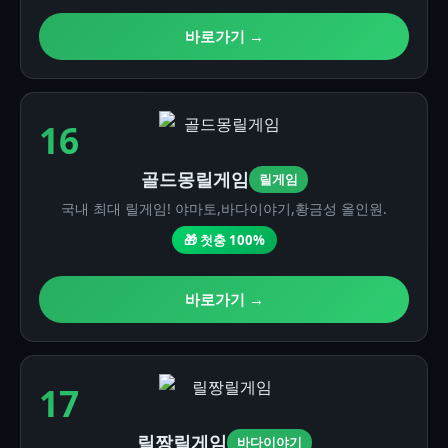
바로가기 →
16
골드몽릴게임
릴게임
국내 최대 릴게임! 야마토,바다이야기,황금성 올인원.
🎁 첫충 100%
바로가기 →
17
릴짱릴게임
바다이야기