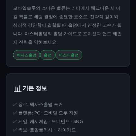
모바일슬롯의 쇼다운 밸류는 리버에서 체크다운 시 이
길 확률로 베팅 결정에 중요한 요소로, 전략적 깊이와
심리적 강인함이 결합될 때 홀덤에서 진정한 고수가 됩
니다. 마스터홀덤의 홀덤 가이드로 포지션과 핸드 레인
지 전략을 익혀보세요.
텍사스홀덤
홀덤
마스터홀덤
📊
기본 정보
✅ 장르: 텍사스홀덤 포커
✅ 플랫폼: PC · 모바일 모두 지원
✅ 게임: 캐시게임 · 토너먼트 · SNG
✅ 족보: 로얄플러시 ~ 하이카드