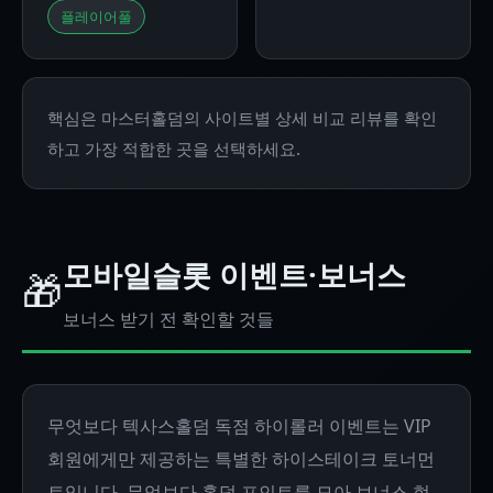
플레이어풀
핵심은 마스터홀덤의 사이트별 상세 비교 리뷰를 확인
하고 가장 적합한 곳을 선택하세요.
모바일슬롯 이벤트·보너스
🎁
보너스 받기 전 확인할 것들
무엇보다 텍사스홀덤 독점 하이롤러 이벤트는 VIP
회원에게만 제공하는 특별한 하이스테이크 토너먼
트입니다. 무엇보다 홀덤 포인트를 모아 보너스 현