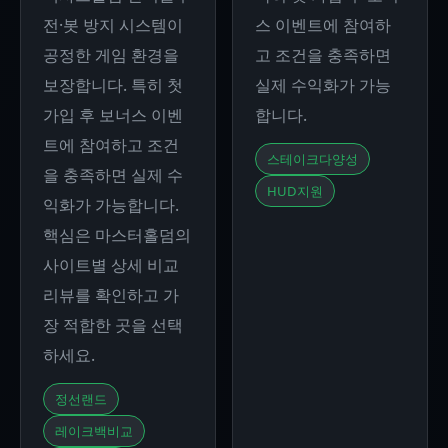
전·봇 방지 시스템이
스 이벤트에 참여하
공정한 게임 환경을
고 조건을 충족하면
보장합니다. 특히 첫
실제 수익화가 가능
가입 후 보너스 이벤
합니다.
트에 참여하고 조건
스테이크다양성
을 충족하면 실제 수
HUD지원
익화가 가능합니다.
핵심은 마스터홀덤의
사이트별 상세 비교
리뷰를 확인하고 가
장 적합한 곳을 선택
하세요.
정선랜드
레이크백비교