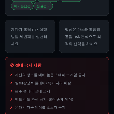
이기는습관
손실관리
게다가 홀덤 risk 실행
핵심은 마스터홀덤의
방법 세번째를 실천하
홀덤 risk 분석으로 최
세요.
적의 선택을 하세요.
🚫 절대 금지 사항
✗
자신의 뱅크롤 대비 높은 스테이크 게임 금지
✗
틸트(감정적 플레이) 즉시 자리 이탈
✗
음주 플레이 절대 금지
✗
핸드 강도 과신 금지 (쿨러 존재 인식)
✗
온라인 다중 테이블 초보자 금지