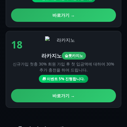
바로가기 →
18
라카지노
슬롯카지노
신규가입 첫충 30% 회원 가입 후 첫 입금액에 대하여 30%
추가 충전을 하여 드립니다.
🎁 이벤트 5% 진행합니다.
바로가기 →