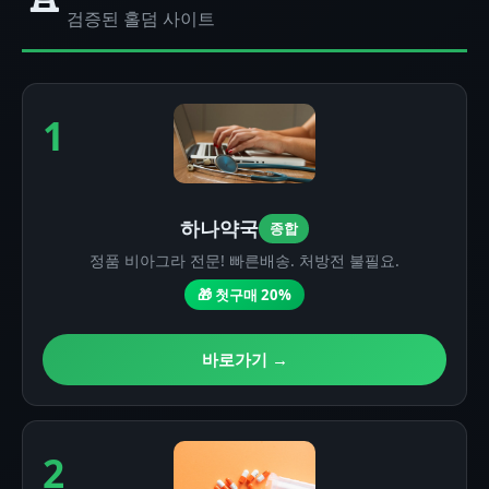
검증된 홀덤 사이트
1
하나약국
종합
정품 비아그라 전문! 빠른배송. 처방전 불필요.
🎁 첫구매 20%
바로가기 →
2