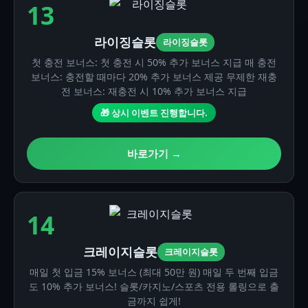
13
라이징슬롯
라이징슬롯
첫 충전 보너스: 첫 충전 시 50% 추가 보너스 지급 매 충전
보너스: 충전할 때마다 20% 추가 보너스 제공 무제한 재충
전 보너스: 재충전 시 10% 추가 보너스 지급
🎁 상시 이벤트 진행합니다.
바로가기 →
14
크레이지슬롯
크레이지슬롯
매일 첫 입금 15% 보너스 (최대 50만 원) 매일 두 번째 입금
도 10% 추가 보너스! 슬롯/카지노/스포츠 전용 롤링으로 출
금까지 쉽게!