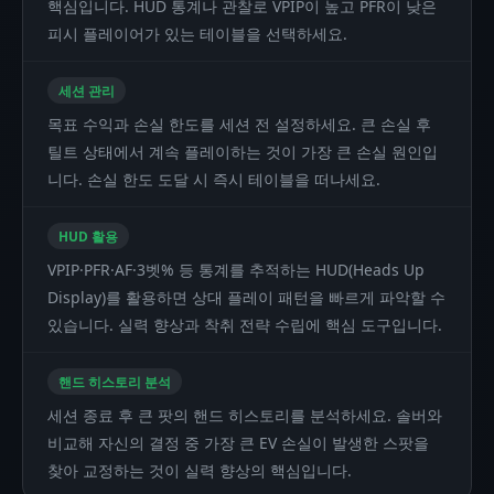
핵심입니다. HUD 통계나 관찰로 VPIP이 높고 PFR이 낮은
피시 플레이어가 있는 테이블을 선택하세요.
세션 관리
목표 수익과 손실 한도를 세션 전 설정하세요. 큰 손실 후
틸트 상태에서 계속 플레이하는 것이 가장 큰 손실 원인입
니다. 손실 한도 도달 시 즉시 테이블을 떠나세요.
HUD 활용
VPIP·PFR·AF·3벳% 등 통계를 추적하는 HUD(Heads Up
Display)를 활용하면 상대 플레이 패턴을 빠르게 파악할 수
있습니다. 실력 향상과 착취 전략 수립에 핵심 도구입니다.
핸드 히스토리 분석
세션 종료 후 큰 팟의 핸드 히스토리를 분석하세요. 솔버와
비교해 자신의 결정 중 가장 큰 EV 손실이 발생한 스팟을
찾아 교정하는 것이 실력 향상의 핵심입니다.