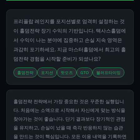
프리플랍 레인지를 포지션별로 엄격히 설정하는 것
이 홀덤전략 장기 수익의 기반입니다. 텍사스홀덤에
서 수익이 나는 분야에 집중하고 손실 지속 영역은
과감히 포기하세요. 지금 마스터홀덤에서 최고의 홀
덤전략 경험을 시작할 준비가 되셨나요?
홀덤전략
포지션
팟오즈
GTO
블러프타이밍
홀덤전략 전략에서 가장 중요한 것은 꾸준한 실행입니
다. 처음에는 소액으로 시작해서 자신에게 맞는 방식을
찾아가는 것이 좋습니다. 단기 결과보다 장기적인 관점
을 유지하고, 손실이 났을 때 즉각 반응하지 않는 습관
을 만드는 것이 핵심입니다. 모든 이용 내역을 기록하면