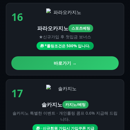
16
파라오카지노
스포츠베팅
★신규가입 후 첫입금 보너스
🎁 *롤링조건은 500% 입니다.
바로가기 →
17
솔카지노
카지노/베팅
솔카지노 특별한 이벤트 · 개인롤링 콤프 0.6% 지급해 드립
니다.
🎁 · 신규회원 가입시 가입쿠폰 지급