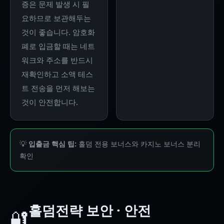
증은 문제 발생 시 필
요하므로 보관해두는
것이 좋습니다. 암호화
폐로 입금할 때는 네트
워크와 주소를 반드시
재확인하고 소액 테스
트 전송을 먼저 해보는
것이 안전합니다.
💡
입출금 핵심 팁:
홀덤 전용 보너스와 카지노 보너스 분리
확인
홀덤전략 보안 · 안전
🔐