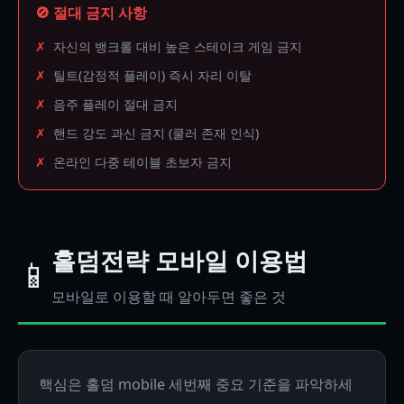
🚫 절대 금지 사항
✗
자신의 뱅크롤 대비 높은 스테이크 게임 금지
✗
틸트(감정적 플레이) 즉시 자리 이탈
✗
음주 플레이 절대 금지
✗
핸드 강도 과신 금지 (쿨러 존재 인식)
✗
온라인 다중 테이블 초보자 금지
홀덤전략 모바일 이용법
📱
모바일로 이용할 때 알아두면 좋은 것
핵심은 홀덤 mobile 세번째 중요 기준을 파악하세