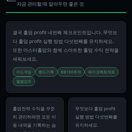
자금 관리할 때 알아두면 좋은 것
결국 홀덤 profit 네번째 체크포인트입니다. 무엇보
다 홀덤 profit 실행 방법 다섯번째를 유지하세요.
또한 마스터홀덤와 함께 스마트한 홀덤 수익 전략을
세워보세요.
카드게임
핸드기록
BB100추적
레이크백최적화
월별검토
홀덤전략 수익을 꾸준
무엇보다 홀덤 profit
히 관리하려면 모든 이
실행 방법 다섯번째를
용 내역을 기록하는 습
유지하세요.