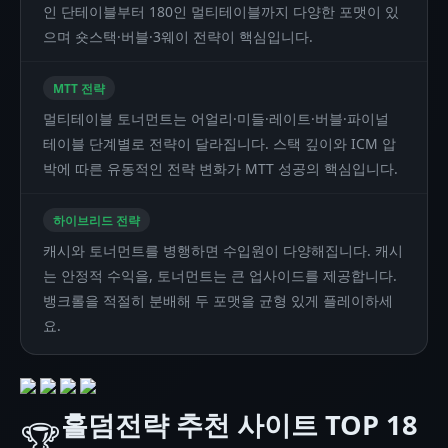
인 단테이블부터 180인 멀티테이블까지 다양한 포맷이 있
으며 숏스택·버블·3웨이 전략이 핵심입니다.
MTT 전략
멀티테이블 토너먼트는 어얼리·미들·레이트·버블·파이널
테이블 단계별로 전략이 달라집니다. 스택 깊이와 ICM 압
박에 따른 유동적인 전략 변화가 MTT 성공의 핵심입니다.
하이브리드 전략
캐시와 토너먼트를 병행하면 수입원이 다양해집니다. 캐시
는 안정적 수익을, 토너먼트는 큰 업사이드를 제공합니다.
뱅크롤을 적절히 분배해 두 포맷을 균형 있게 플레이하세
요.
홀덤전략 추천 사이트 TOP 18
🏆