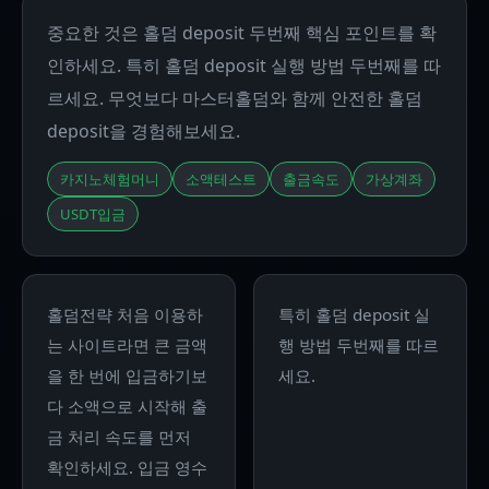
중요한 것은 홀덤 deposit 두번째 핵심 포인트를 확
인하세요. 특히 홀덤 deposit 실행 방법 두번째를 따
르세요. 무엇보다 마스터홀덤와 함께 안전한 홀덤
deposit을 경험해보세요.
카지노체험머니
소액테스트
출금속도
가상계좌
USDT입금
홀덤전략 처음 이용하
특히 홀덤 deposit 실
는 사이트라면 큰 금액
행 방법 두번째를 따르
을 한 번에 입금하기보
세요.
다 소액으로 시작해 출
금 처리 속도를 먼저
확인하세요. 입금 영수