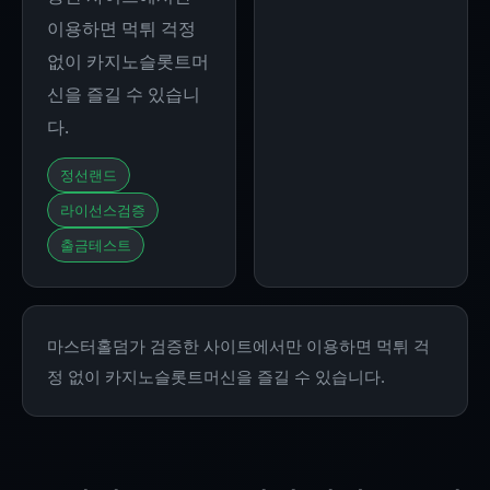
이용하면 먹튀 걱정
없이 카지노슬롯트머
신을 즐길 수 있습니
다.
정선랜드
라이선스검증
출금테스트
마스터홀덤가 검증한 사이트에서만 이용하면 먹튀 걱
정 없이 카지노슬롯트머신을 즐길 수 있습니다.