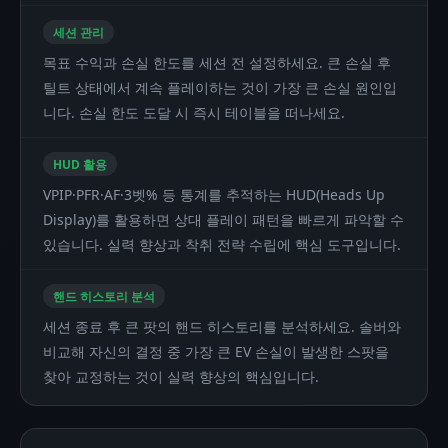
세션 관리
목표 수익과 손실 한도를 세션 전 설정하세요. 큰 손실 후
틸트 상태에서 계속 플레이하는 것이 가장 큰 손실 원인입
니다. 손실 한도 도달 시 즉시 테이블을 떠나세요.
HUD 활용
VPIP·PFR·AF·3벳% 등 통계를 추적하는 HUD(Heads Up
Display)를 활용하면 상대 플레이 패턴을 빠르게 파악할 수
있습니다. 실력 향상과 착취 전략 수립에 핵심 도구입니다.
핸드 히스토리 분석
세션 종료 후 큰 팟의 핸드 히스토리를 분석하세요. 솔버와
비교해 자신의 결정 중 가장 큰 EV 손실이 발생한 스팟을
찾아 교정하는 것이 실력 향상의 핵심입니다.