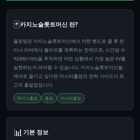
🃏
카지노슬롯트머신 란?
플로팅은 카지노슬롯트머신에서 약한 핸드로 콜 후 턴
이나 리버에서 블러프를 계획하는 전략으로, 시간당 수
익(BB/100)을 추적하면 어떤 상황에서 가장 높은 EV를
실현하는지 파악할 수 있습니다. 카지노슬롯트머신을
제대로 즐기고 싶다면 마스터홀덤의 전략 가이드가 최
고의 출발점입니다.
텍사스홀덤
홀덤
마스터홀덤
📊
기본 정보