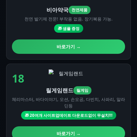
비아약국
천연제품
천연 발기제 전문! 부작용 없음. 장기복용 가능.
🎁 샘플 증정
바로가기 →
18
릴게임랜드
릴게임
체리마스터, 바다이야기, 오션, 손오공, 다빈치, 사파리, 알라
딘등
🎁 20여개 사이트업데이트 다운로드없이 무설치!!!
바로가기 →