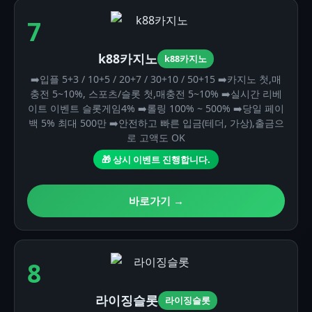
7
k88카지노
k88카지노
➡️입플 5+3 / 10+5 / 20+7 / 30+10 / 50+15 ➡️카지노 첫,매
충전 5~10%, 스포츠/슬롯 첫,매충전 5~10% ➡️실시간 리베
이트 이벤트 슬롯게임4% ➡️롤링 100% ~ 500% ➡️당일 페이
백 5% 최대 500만 ➡️안전하고 빠른 입금(테더, 가상),출금으
로 고액도 OK
🎁 상시 이벤트 진행합니다.
바로가기 →
8
라이징슬롯
라이징슬롯