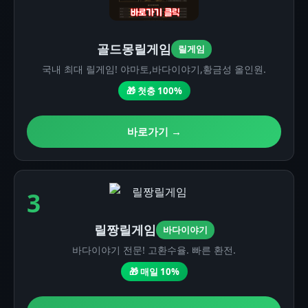
골드몽릴게임
릴게임
국내 최대 릴게임! 야마토,바다이야기,황금성 올인원.
🎁 첫충 100%
바로가기 →
3
릴짱릴게임
바다이야기
바다이야기 전문! 고환수율. 빠른 환전.
🎁 매일 10%