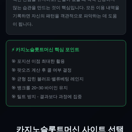
않는 습관을 만드는 것이 핵심입니다. 모든 이용 내역을
기록하면 자신의 패턴을 객관적으로 파악하는 데 도움
이 됩니다.
⚡ 카지노슬롯트머신 핵심 포인트
🎯 포지션 이점 최대한 활용
🎯 팟오즈 계산 후 콜 여부 결정
🎯 균형 잡힌 블러프·밸류베팅 레인지
🎯 뱅크롤 20~30 바이인 유지
🎯 틸트 방지 - 결과보다 과정에 집중
카지노슬롯트머신 사이트 선택