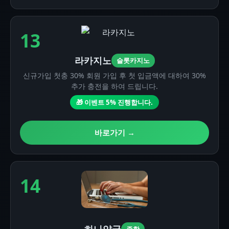
13
라카지노
슬롯카지노
신규가입 첫충 30% 회원 가입 후 첫 입금액에 대하여 30%
추가 충전을 하여 드립니다.
🎁 이벤트 5% 진행합니다.
바로가기 →
14