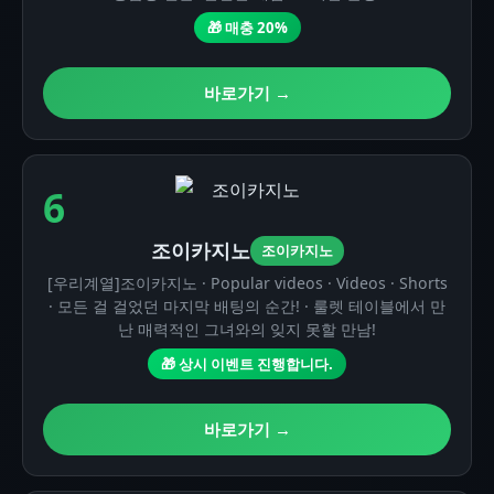
🎁 매충 20%
바로가기 →
6
조이카지노
조이카지노
[우리계열]조이카지노 · Popular videos · Videos · Shorts
· 모든 걸 걸었던 마지막 배팅의 순간! · 룰렛 테이블에서 만
난 매력적인 그녀와의 잊지 못할 만남!
🎁 상시 이벤트 진행합니다.
바로가기 →