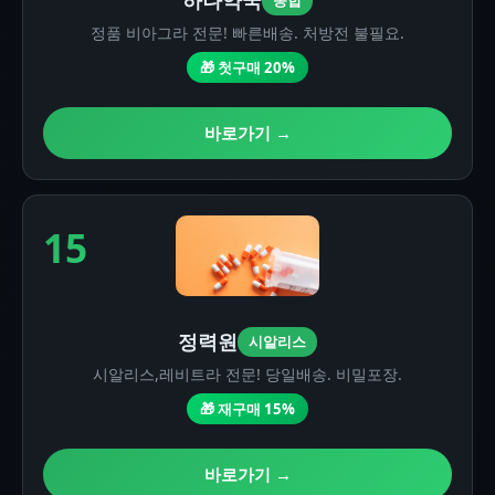
하나약국
종합
정품 비아그라 전문! 빠른배송. 처방전 불필요.
🎁 첫구매 20%
바로가기 →
15
정력원
시알리스
시알리스,레비트라 전문! 당일배송. 비밀포장.
🎁 재구매 15%
바로가기 →