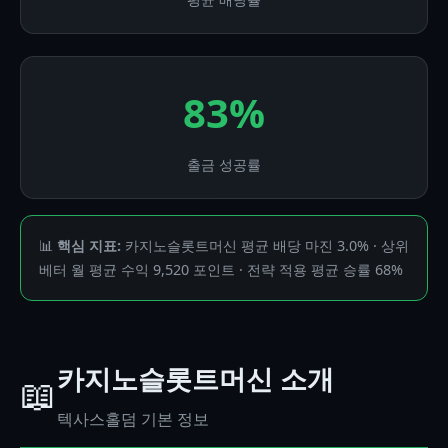
83%
출금 성공률
📊
핵심 지표:
카지노슬롯트머신 평균 배당 마진 3.0% · 상위
베터 월 평균 수익 9,520 포인트 · 전략 적용 평균 승률 68%
카지노슬롯트머신 소개
📖
텍사스홀덤 기본 정보