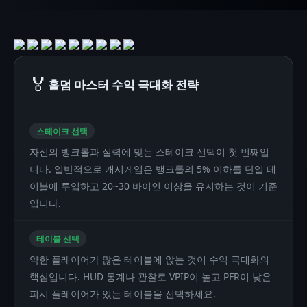
🏅
홀덤 마스터 수익 극대화 전략
스테이크 선택
자신의 뱅크롤과 실력에 맞는 스테이크 선택이 첫 번째입
니다. 일반적으로 캐시게임은 뱅크롤의 5% 이하를 단일 테
이블에 투입하고 20~30 바이인 이상을 유지하는 것이 기준
입니다.
테이블 선택
약한 플레이어가 많은 테이블에 앉는 것이 수익 극대화의
핵심입니다. HUD 통계나 관찰로 VPIP이 높고 PFR이 낮은
피시 플레이어가 있는 테이블을 선택하세요.