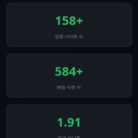
158+
검증 사이트 수
584+
베팅 마켓 수
1.91
평균 배당률