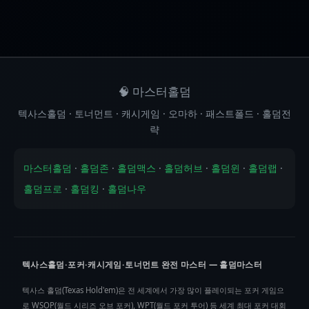
🧠 마스터홀덤
텍사스홀덤 · 토너먼트 · 캐시게임 · 오마하 · 패스트폴드 · 홀덤전
략
마스터홀덤
·
홀덤존
·
홀덤맥스
·
홀덤허브
·
홀덤윈
·
홀덤랩
·
홀덤프로
·
홀덤킹
·
홀덤나우
텍사스홀덤·포커·캐시게임·토너먼트 완전 마스터 — 홀덤마스터
텍사스 홀덤(Texas Hold'em)은 전 세계에서 가장 많이 플레이되는 포커 게임으
로 WSOP(월드 시리즈 오브 포커), WPT(월드 포커 투어) 등 세계 최대 포커 대회