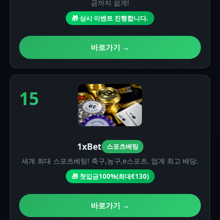
금까지 쉽게!
🎁 상시 이벤트 진행합니다.
바로가기 →
15
1xBet
스포츠베팅
세계 최대 스포츠베팅! 축구,농구,e스포츠. 업계 최고 배당.
🎁 첫입금100%(최대€130)
바로가기 →