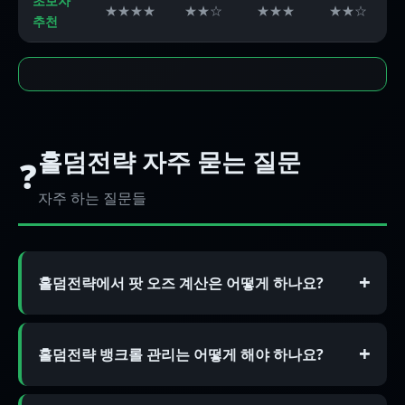
초보자
★★★★
★★☆
★★★
★★☆
추천
홀덤전략 자주 묻는 질문
❓
자주 하는 질문들
홀덤전략에서 팟 오즈 계산은 어떻게 하나요?
콜 금액 / (콜 금액 + 팟 사이즈) = 콜을 위한 필요 에
쿼티입니다. 자신의 에쿼티가 이보다 높으면 수익적
홀덤전략 뱅크롤 관리는 어떻게 해야 하나요?
인 콜이 됩니다.
캐시게임에서는 최소 20 바이인, 토너먼트에서는 최