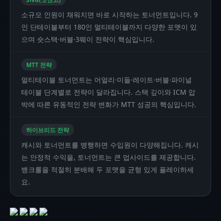
소규모 인원이 채워지면 바로 시작하는 토너먼트입니다. 9
인 단테이블부터 180인 멀티테이블까지 다양한 포맷이 있
으며 숏스택·버블·3웨이 전략이 핵심입니다.
MTT 전략
멀티테이블 토너먼트는 어얼리·미들·레이트·버블·파이널
테이블 단계별로 전략이 달라집니다. 스택 깊이와 ICM 압
박에 따른 유동적인 전략 변화가 MTT 성공의 핵심입니다.
하이브리드 전략
캐시와 토너먼트를 병행하면 수입원이 다양해집니다. 캐시
는 안정적 수익을, 토너먼트는 큰 업사이드를 제공합니다.
뱅크롤을 적절히 분배해 두 포맷을 균형 있게 플레이하세
요.