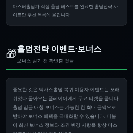
마스터홀덤가 직접 출금 테스트를 완료한 홀덤전략 사
이트만 추천 목록에 올립니다.
홀덤전략 이벤트·보너스
🎁
보너스 받기 전 확인할 것들
중요한 것은 텍사스홀덤 복귀 이용자 이벤트는 오래
쉬었다 돌아오는 플레이어에게 무료 티켓을 줍니다.
홀덤 입금 매칭 보너스는 가능한 한 최대 금액으로
받아야 보너스 혜택을 극대화할 수 있습니다. 더불
어 최신 보너스 정보와 조건 변경 사항을 항상 마스