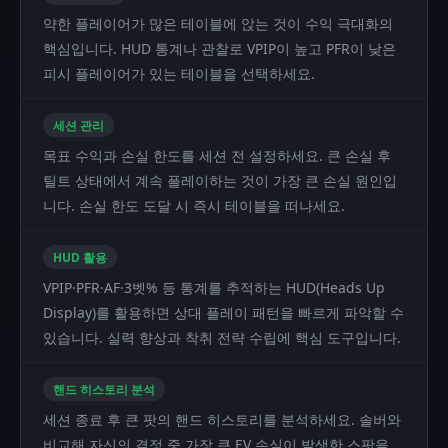
약한 플레이어가 많은 테이블에 앉는 것이 수익 극대화의
핵심입니다. HUD 통계나 관찰로 VPIP이 높고 PFR이 낮은
피시 플레이어가 있는 테이블을 선택하세요.
세션 관리
목표 수익과 손실 한도를 세션 전 설정하세요. 큰 손실 후
틸트 상태에서 계속 플레이하는 것이 가장 큰 손실 원인입
니다. 손실 한도 도달 시 즉시 테이블을 떠나세요.
HUD 활용
VPIP·PFR·AF·3벳% 등 통계를 추적하는 HUD(Heads Up
Display)를 활용하면 상대 플레이 패턴을 빠르게 파악할 수
있습니다. 실력 향상과 착취 전략 수립에 핵심 도구입니다.
핸드 히스토리 분석
세션 종료 후 큰 팟의 핸드 히스토리를 분석하세요. 솔버와
비교해 자신의 결정 중 가장 큰 EV 손실이 발생한 스팟을