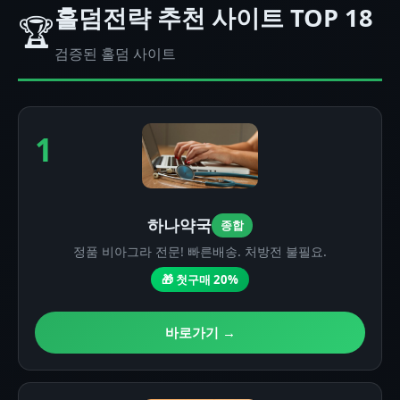
홀덤전략 추천 사이트 TOP 18
🏆
검증된 홀덤 사이트
1
하나약국
종합
정품 비아그라 전문! 빠른배송. 처방전 불필요.
🎁 첫구매 20%
바로가기 →