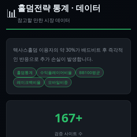
홀덤전략 통계 · 데이터
📊
참고할 만한 시장 데이터
텍사스홀덤 이용자의 약 30%가 배드비트 후 즉각적
인 반응으로 추가 손실이 발생합니다.
홀덤통계
수익플레이어비율
BB100평균
레이크백비율
모바일비중
167+
검증 사이트 수