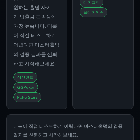
레이크백
원하는 홀덤 사이트
플레이어수
가 입출금 편의성이
가장 높습니다. 더불
어 직접 테스트하기
어렵다면 마스터홀덤
의 검증 결과를 신뢰
하고 시작해보세요.
정선랜드
GGPoker
PokerStars
더불어 직접 테스트하기 어렵다면 마스터홀덤의 검증
결과를 신뢰하고 시작해보세요.