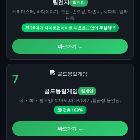
릴천지
릴게임
체리마스터, 바다이야기, 오션, 손오공, 다빈치, 사파리, 알라
딘등
🎁 20여개 사이트업데이트 다운로드없이 무설치!!!
바로가기 →
7
골드몽릴게임
릴게임
국내 최대 릴게임! 야마토,바다이야기,황금성 올인원.
🎁 첫충 100%
바로가기 →