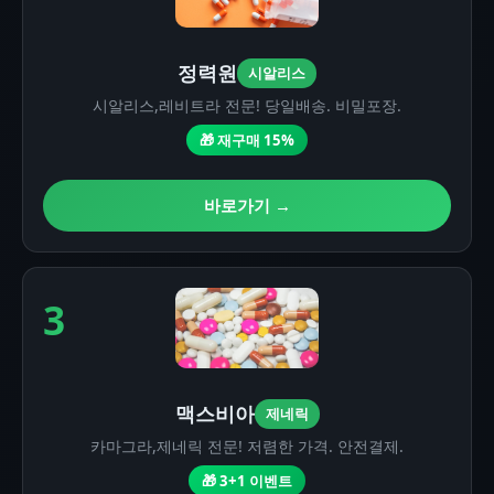
정력원
시알리스
시알리스,레비트라 전문! 당일배송. 비밀포장.
🎁 재구매 15%
바로가기 →
3
맥스비아
제네릭
카마그라,제네릭 전문! 저렴한 가격. 안전결제.
🎁 3+1 이벤트