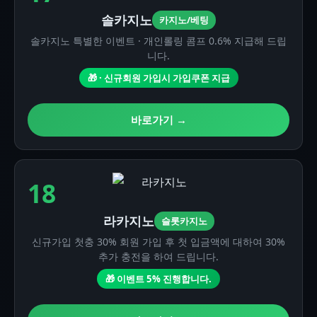
솔카지노
카지노/베팅
솔카지노 특별한 이벤트 · 개인롤링 콤프 0.6% 지급해 드립
니다.
🎁 · 신규회원 가입시 가입쿠폰 지급
바로가기 →
18
라카지노
슬롯카지노
신규가입 첫충 30% 회원 가입 후 첫 입금액에 대하여 30%
추가 충전을 하여 드립니다.
🎁 이벤트 5% 진행합니다.