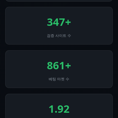
347+
검증 사이트 수
861+
베팅 마켓 수
1.92