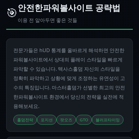
안전한파워볼사이트 공략법
🎯
이용 전 알아두면 좋은 것들
전문가들은 hUD 통계를 올바르게 해석하면 안전한
파워볼사이트에서 상대의 플레이 스타일을 빠르게
파악할 수 있습니다. 텍사스홀덤 자신의 스타일을
정확히 파악하고 상황에 맞게 조정하는 유연성이 고
수의 특징입니다. 마스터홀덤가 선별한 최고의 안전
한파워볼사이트 환경에서 당신의 전략을 실전에 적
용해보세요.
홀덤전략
포지션
팟오즈
GTO
블러프타이밍