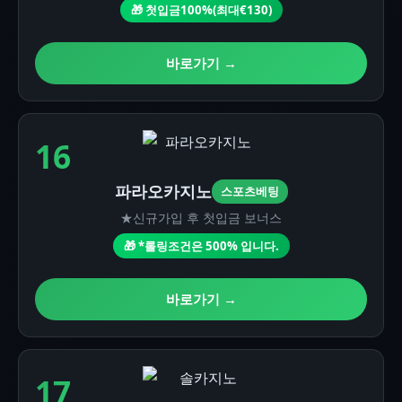
🎁 첫입금100%(최대€130)
바로가기 →
16
파라오카지노
스포츠베팅
★신규가입 후 첫입금 보너스
🎁 *롤링조건은 500% 입니다.
바로가기 →
17