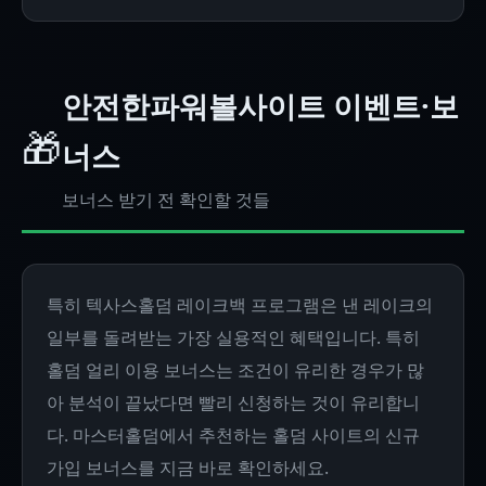
안전한파워볼사이트 이벤트·보
🎁
너스
보너스 받기 전 확인할 것들
특히 텍사스홀덤 레이크백 프로그램은 낸 레이크의
일부를 돌려받는 가장 실용적인 혜택입니다. 특히
홀덤 얼리 이용 보너스는 조건이 유리한 경우가 많
아 분석이 끝났다면 빨리 신청하는 것이 유리합니
다. 마스터홀덤에서 추천하는 홀덤 사이트의 신규
가입 보너스를 지금 바로 확인하세요.