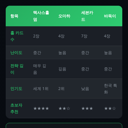
텍사스홀
세븐카
항목
오마하
바둑이
덤
드
홀 카드
2장
4장
7장
4장
수
난이도
중간
높음
중간
높음
전략 깊
매우 깊
깊음
중간
중간
이
음
한국 특
인기도
세계 1위
2위
낮음
화
초보자
★★★★
★★☆
★★★
★★☆
추천