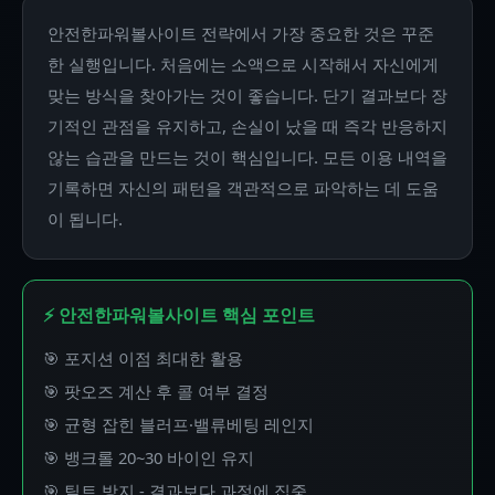
안전한파워볼사이트 전략에서 가장 중요한 것은 꾸준
한 실행입니다. 처음에는 소액으로 시작해서 자신에게
맞는 방식을 찾아가는 것이 좋습니다. 단기 결과보다 장
기적인 관점을 유지하고, 손실이 났을 때 즉각 반응하지
않는 습관을 만드는 것이 핵심입니다. 모든 이용 내역을
기록하면 자신의 패턴을 객관적으로 파악하는 데 도움
이 됩니다.
⚡ 안전한파워볼사이트 핵심 포인트
🎯 포지션 이점 최대한 활용
🎯 팟오즈 계산 후 콜 여부 결정
🎯 균형 잡힌 블러프·밸류베팅 레인지
🎯 뱅크롤 20~30 바이인 유지
🎯 틸트 방지 - 결과보다 과정에 집중