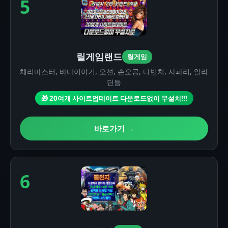
5
릴게임랜드
릴게임
체리마스터, 바다이야기, 오션, 손오공, 다빈치, 사파리, 알라
딘등
🎁 20여개 사이트업데이트 다운로드없이 무설치!!!
바로가기 →
6