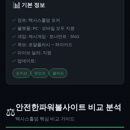
📊
기본 정보
✅ 장르: 텍사스홀덤 포커
✅ 플랫폼: PC · 모바일 모두 지원
✅ 게임: 캐시게임 · 토너먼트 · SNG
✅ 족보: 로얄플러시 ~ 하이카드
✅ 라이브 딜러: 지원
✅ 업데이트:
포지션
팟오즈
블러프
안전한파워볼사이트 비교 분석
⚖️
텍사스홀덤 핵심 비교 가이드