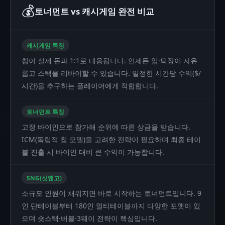
💰
토너먼트 vs 캐시게임 완전 비교
캐시게임 특징
칩이 실제 돈과 1:1로 대응됩니다. 언제든 입·퇴장이 자유
롭고 스택을 리바이할 수 있습니다. 일정한 시간당 수익($/
시간)을 추구하는 플레이어에게 적합합니다.
토너먼트 특징
고정 바이인으로 참가해 순위에 따른 상금을 받습니다.
ICM(독립적 칩 모델)을 고려한 전략이 필요하며 최종 테이
블 진출 시 바이인 대비 큰 수익이 가능합니다.
SNG(싯앤고)
소규모 인원이 채워지면 바로 시작하는 토너먼트입니다. 9
인 단테이블부터 180인 멀티테이블까지 다양한 포맷이 있
으며 숏스택·버블·3웨이 전략이 핵심입니다.