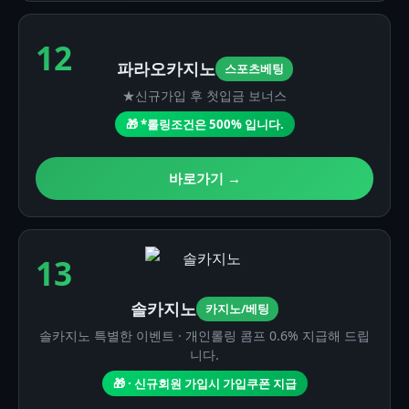
12
파라오카지노
스포츠베팅
★신규가입 후 첫입금 보너스
🎁 *롤링조건은 500% 입니다.
바로가기 →
13
솔카지노
카지노/베팅
솔카지노 특별한 이벤트 · 개인롤링 콤프 0.6% 지급해 드립
니다.
🎁 · 신규회원 가입시 가입쿠폰 지급