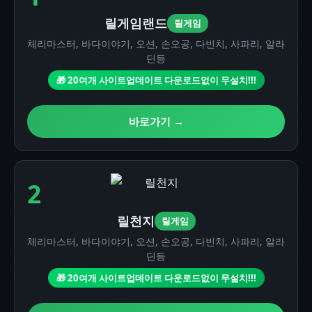
릴게임랜드
릴게임
체리마스터, 바다이야기, 오션, 손오공, 다빈치, 사파리, 알라
딘등
🎁 20여개 사이트업데이트 다운로드없이 무설치!!!
바로가기 →
2
릴천지
릴게임
체리마스터, 바다이야기, 오션, 손오공, 다빈치, 사파리, 알라
딘등
🎁 20여개 사이트업데이트 다운로드없이 무설치!!!