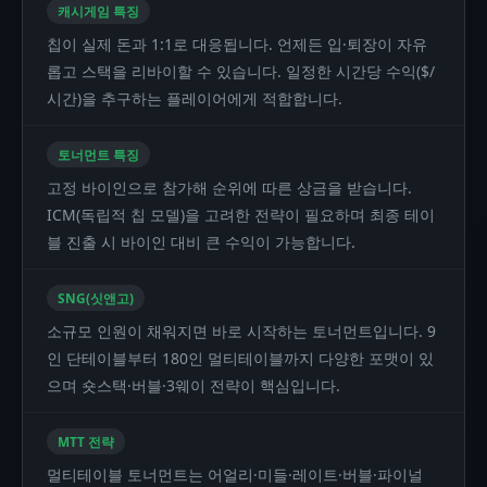
캐시게임 특징
칩이 실제 돈과 1:1로 대응됩니다. 언제든 입·퇴장이 자유
롭고 스택을 리바이할 수 있습니다. 일정한 시간당 수익($/
시간)을 추구하는 플레이어에게 적합합니다.
토너먼트 특징
고정 바이인으로 참가해 순위에 따른 상금을 받습니다.
ICM(독립적 칩 모델)을 고려한 전략이 필요하며 최종 테이
블 진출 시 바이인 대비 큰 수익이 가능합니다.
SNG(싯앤고)
소규모 인원이 채워지면 바로 시작하는 토너먼트입니다. 9
인 단테이블부터 180인 멀티테이블까지 다양한 포맷이 있
으며 숏스택·버블·3웨이 전략이 핵심입니다.
MTT 전략
멀티테이블 토너먼트는 어얼리·미들·레이트·버블·파이널