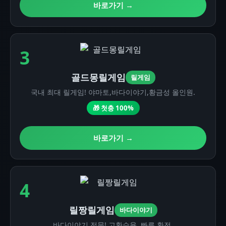
바로가기 →
3
골드몽릴게임
릴게임
국내 최대 릴게임! 야마토,바다이야기,황금성 올인원.
🎁 첫충 100%
바로가기 →
4
릴짱릴게임
바다이야기
바다이야기 전문! 고환수율. 빠른 환전.