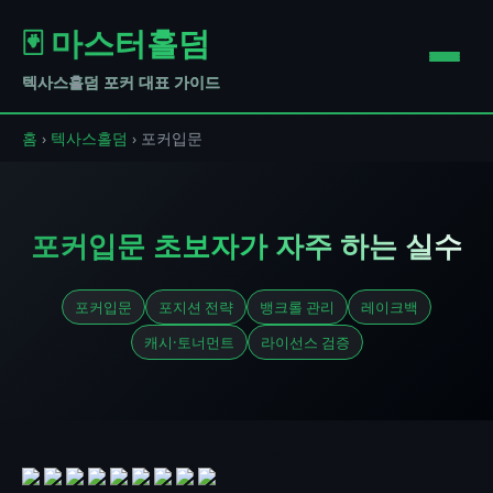
🃏 마스터홀덤
텍사스홀덤 포커 대표 가이드
홈
›
텍사스홀덤
› 포커입문
포커입문 초보자가 자주 하는 실수
포커입문
포지션 전략
뱅크롤 관리
레이크백
캐시·토너먼트
라이선스 검증