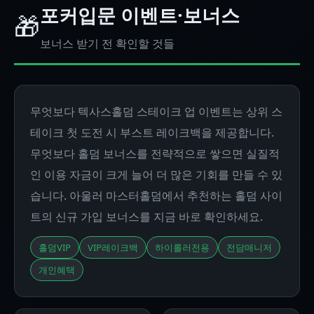
포커입문 이벤트·보너스
🎁
보너스 받기 전 확인할 것들
무엇보다 텍사스홀덤 스테이크 업 이벤트는 상위 스
테이크 첫 도전 시 부스트 레이크백을 제공합니다.
무엇보다 홀덤 보너스를 전략적으로 쌓으면 실질적
인 이용 자금이 크게 늘어 더 많은 기회를 만들 수 있
습니다. 아울러 마스터홀덤에서 추천하는 홀덤 사이
트의 신규 가입 보너스를 지금 바로 확인하세요.
홀덤VIP
VIP레이크백
하이롤러전용
전담매니저
개인혜택