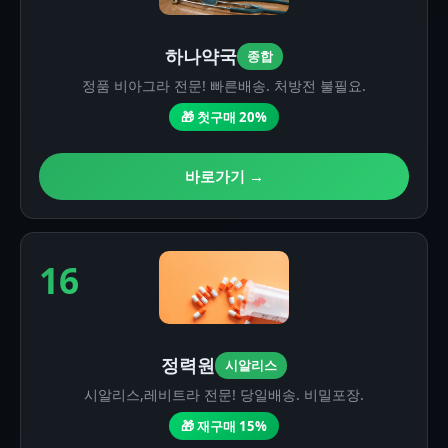
하나약국
종합
정품 비아그라 전문! 빠른배송. 처방전 불필요.
🎁 첫구매 20%
바로가기 →
16
정력원
시알리스
시알리스,레비트라 전문! 당일배송. 비밀포장.
🎁 재구매 15%