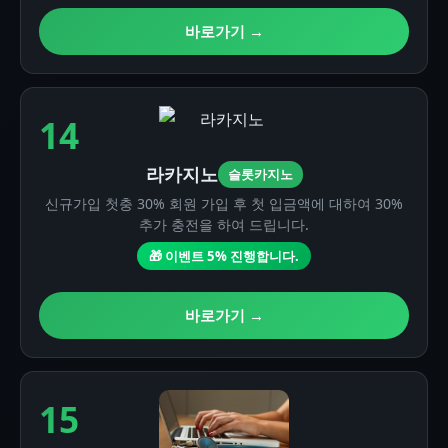
바로가기 →
14
라카지노
슬롯카지노
신규가입 첫충 30% 회원 가입 후 첫 입금액에 대하여 30%
추가 충전을 하여 드립니다.
🎁 이벤트 5% 진행합니다.
바로가기 →
15