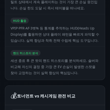
틸트 상태에서 계속 플레이하는 것이 가장 큰 손실 원인입
니다. 손실 한도 도달 시 즉시 테이블을 떠나세요.
HUD 활용
VPIP·PFR·AF·3벳% 등 통계를 추적하는 HUD(Heads Up
Display)를 활용하면 상대 플레이 패턴을 빠르게 파악할 수
있습니다. 실력 향상과 착취 전략 수립에 핵심 도구입니다.
핸드 히스토리 분석
세션 종료 후 큰 팟의 핸드 히스토리를 분석하세요. 솔버와
비교해 자신의 결정 중 가장 큰 EV 손실이 발생한 스팟을
찾아 교정하는 것이 실력 향상의 핵심입니다.
💰
토너먼트 vs 캐시게임 완전 비교