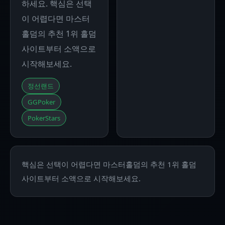
하세요. 핵심은 선택
이 어렵다면 마스터
홀덤의 추천 1위 홀덤
사이트부터 소액으로
시작해보세요.
정선랜드
GGPoker
PokerStars
핵심은 선택이 어렵다면 마스터홀덤의 추천 1위 홀덤
사이트부터 소액으로 시작해보세요.