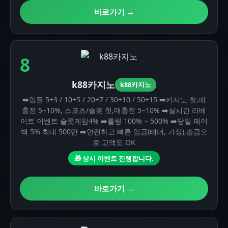
바로가기 →
8
k88카지노
k88카지노
➡️입플 5+3 / 10+5 / 20+7 / 30+10 / 50+15 ➡️카지노 첫,매
충전 5~10%, 스포츠/슬롯 첫,매충전 5~10% ➡️실시간 리베
이트 이벤트 슬롯게임4% ➡️롤링 100% ~ 500% ➡️당일 페이
백 5% 최대 500만 ➡️안전하고 빠른 입금(테더, 가상),출금으
로 고액도 OK
🎁 상시 이벤트 진행합니다.
바로가기 →