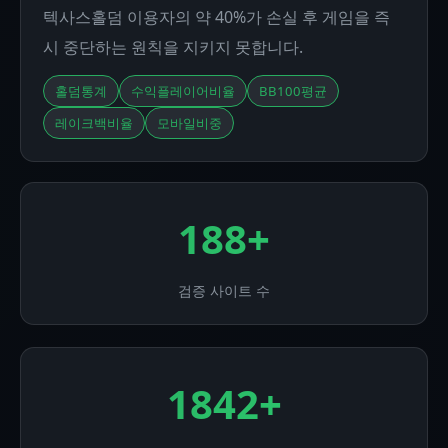
텍사스홀덤 이용자의 약 40%가 손실 후 게임을 즉
시 중단하는 원칙을 지키지 못합니다.
홀덤통계
수익플레이어비율
BB100평균
레이크백비율
모바일비중
188+
검증 사이트 수
1842+