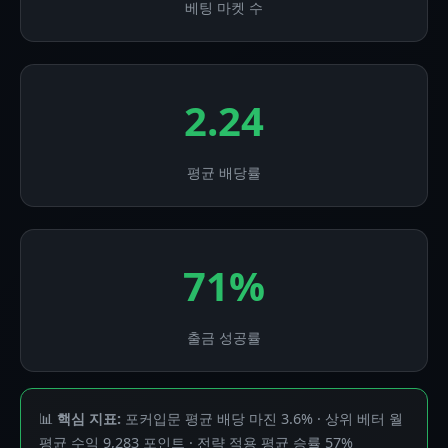
베팅 마켓 수
2.24
평균 배당률
71%
출금 성공률
📊
핵심 지표:
포커입문 평균 배당 마진 3.6% · 상위 베터 월
평균 수익 9,283 포인트 · 전략 적용 평균 승률 57%