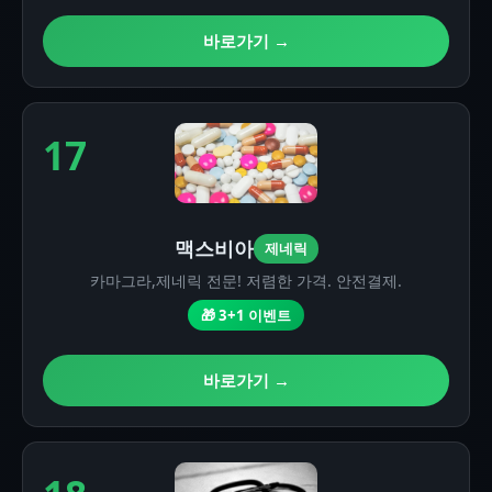
바로가기 →
17
맥스비아
제네릭
카마그라,제네릭 전문! 저렴한 가격. 안전결제.
🎁 3+1 이벤트
바로가기 →