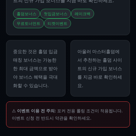
트의 신규 가입 보너스를 지금 바로 확인하세요.
홀덤보너스
첫입금보너스
레이크백
무료토너먼트
티켓이벤트
중요한 것은 홀덤 입금
아울러 마스터홀덤에
매칭 보너스는 가능한
서 추천하는 홀덤 사이
한 최대 금액으로 받아
트의 신규 가입 보너스
야 보너스 혜택을 극대
를 지금 바로 확인하세
화할 수 있습니다.
요.
⚠️
이벤트 이용 전 주의:
포커 전용 롤링 조건이 적용됩니다.
이벤트 신청 전 반드시 약관을 확인하세요.