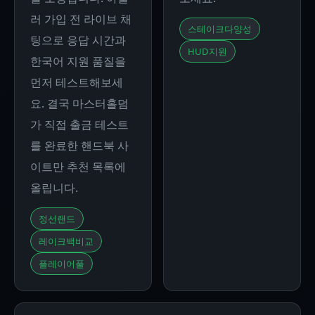
러 가입 전 라이브 채
스테이크다양성
팅으로 응답 시간과
HUD지원
한국어 지원 품질을
먼저 테스트해보세
요. 결국 마스터홀덤
가 직접 출금 테스트
를 완료한 핸드북 사
이트만 추천 목록에
올립니다.
정선랜드
레이크백비교
플레이어풀