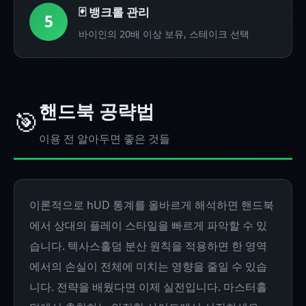
🃏 뱅크롤 관리
5
바이인의 20배 이상 보유, 스테이크 선택
핸드북 공략법
🎯
이용 전 알아두면 좋은 것들
이론적으로 hUD 통계를 올바르게 해석하면 핸드북
에서 상대의 플레이 스타일을 빠르게 파악할 수 있
습니다. 텍사스홀덤 분산 원칙을 적용하면 한 영역
에서의 손실이 전체에 미치는 영향을 줄일 수 있습
니다. 전략을 배웠다면 이제 실전입니다. 마스터홀