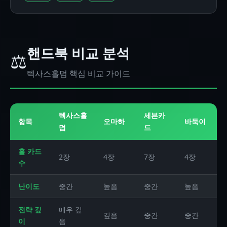
핸드북 비교 분석
⚖️
텍사스홀덤 핵심 비교 가이드
텍사스홀
세븐카
항목
오마하
바둑이
덤
드
홀 카드
2장
4장
7장
4장
수
난이도
중간
높음
중간
높음
전략 깊
매우 깊
깊음
중간
중간
이
음