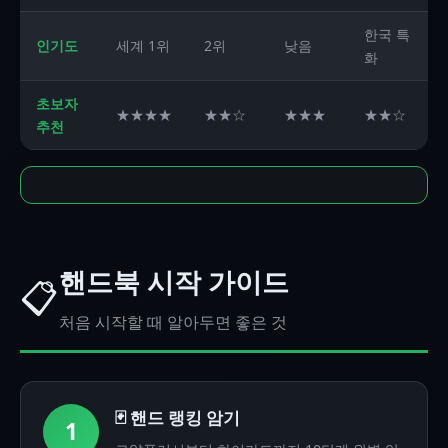
한국 특
인기도
세계 1위
2위
낮음
화
초보자
★★★★
★★☆
★★★
★★☆
추천
핸드북 시작 가이드
📋
처음 시작할 때 알아두면 좋은 것
🃏 핸드 랭킹 암기
1