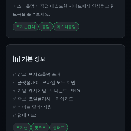
마스터홀덤가 직접 테스트한 사이트에서 안심하고 핸
드북을 즐겨보세요.
포지션전략
홀덤
마스터홀덤
📊
기본 정보
✅ 장르: 텍사스홀덤 포커
✅ 플랫폼: PC · 모바일 모두 지원
✅ 게임: 캐시게임 · 토너먼트 · SNG
✅ 족보: 로얄플러시 ~ 하이카드
✅ 라이브 딜러: 지원
✅ 업데이트:
포지션
팟오즈
블러프