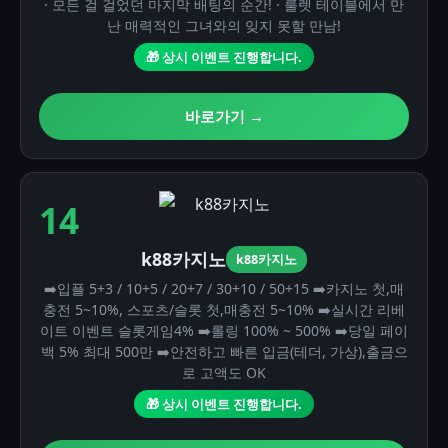
· 모든 걸 걸었던 마지막 배팅의 순간! · 룰렛 테이블에서 만
난 매력적인 그녀와의 잊지 못할 만남!
🎁 상시 이벤트 진행합니다.
바로가기 →
14
k88카지노
k88카지노
➡️입플 5+3 / 10+5 / 20+7 / 30+10 / 50+15 ➡️카지노 첫,매
충전 5~10%, 스포츠/슬롯 첫,매충전 5~10% ➡️실시간 리베
이트 이벤트 슬롯게임4% ➡️롤링 100% ~ 500% ➡️당일 페이
백 5% 최대 500만 ➡️안전하고 빠른 입금(테더, 가상),출금으
로 고액도 OK
🎁 상시 이벤트 진행합니다.