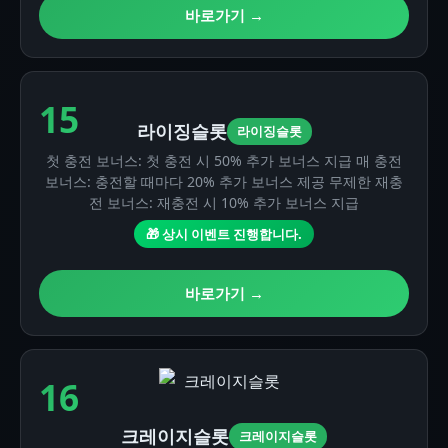
바로가기 →
15
라이징슬롯
라이징슬롯
첫 충전 보너스: 첫 충전 시 50% 추가 보너스 지급 매 충전
보너스: 충전할 때마다 20% 추가 보너스 제공 무제한 재충
전 보너스: 재충전 시 10% 추가 보너스 지급
🎁 상시 이벤트 진행합니다.
바로가기 →
16
크레이지슬롯
크레이지슬롯