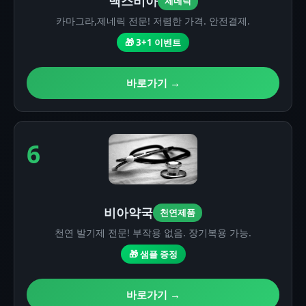
맥스비아
제네릭
카마그라,제네릭 전문! 저렴한 가격. 안전결제.
🎁 3+1 이벤트
바로가기 →
6
비아약국
천연제품
천연 발기제 전문! 부작용 없음. 장기복용 가능.
🎁 샘플 증정
바로가기 →