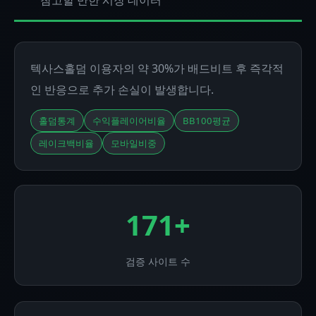
참고할 만한 시장 데이터
텍사스홀덤 이용자의 약 30%가 배드비트 후 즉각적
인 반응으로 추가 손실이 발생합니다.
홀덤통계
수익플레이어비율
BB100평균
레이크백비율
모바일비중
171+
검증 사이트 수