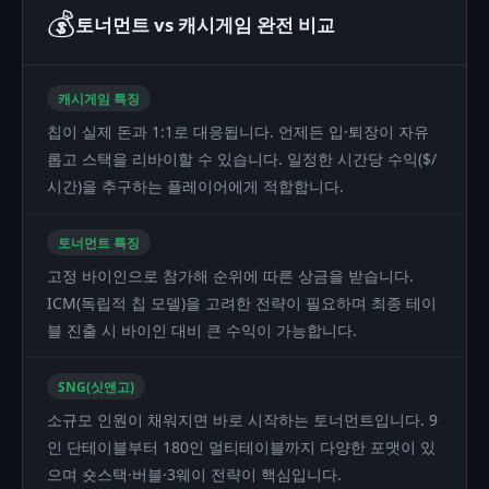
💰
토너먼트 vs 캐시게임 완전 비교
캐시게임 특징
칩이 실제 돈과 1:1로 대응됩니다. 언제든 입·퇴장이 자유
롭고 스택을 리바이할 수 있습니다. 일정한 시간당 수익($/
시간)을 추구하는 플레이어에게 적합합니다.
토너먼트 특징
고정 바이인으로 참가해 순위에 따른 상금을 받습니다.
ICM(독립적 칩 모델)을 고려한 전략이 필요하며 최종 테이
블 진출 시 바이인 대비 큰 수익이 가능합니다.
SNG(싯앤고)
소규모 인원이 채워지면 바로 시작하는 토너먼트입니다. 9
인 단테이블부터 180인 멀티테이블까지 다양한 포맷이 있
으며 숏스택·버블·3웨이 전략이 핵심입니다.