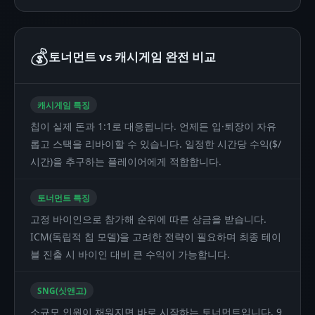
💰
토너먼트 vs 캐시게임 완전 비교
캐시게임 특징
칩이 실제 돈과 1:1로 대응됩니다. 언제든 입·퇴장이 자유
롭고 스택을 리바이할 수 있습니다. 일정한 시간당 수익($/
시간)을 추구하는 플레이어에게 적합합니다.
토너먼트 특징
고정 바이인으로 참가해 순위에 따른 상금을 받습니다.
ICM(독립적 칩 모델)을 고려한 전략이 필요하며 최종 테이
블 진출 시 바이인 대비 큰 수익이 가능합니다.
SNG(싯앤고)
소규모 인원이 채워지면 바로 시작하는 토너먼트입니다. 9