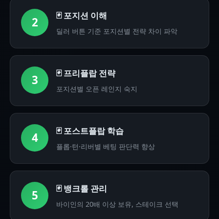
🃏 포지션 이해
2
딜러 버튼 기준 포지션별 전략 차이 파악
🃏 프리플랍 전략
3
포지션별 오픈 레인지 숙지
🃏 포스트플랍 학습
4
플롭·턴·리버별 베팅 판단력 향상
🃏 뱅크롤 관리
5
바이인의 20배 이상 보유, 스테이크 선택