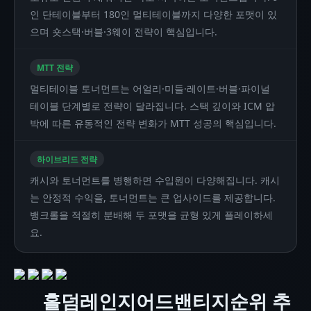
인 단테이블부터 180인 멀티테이블까지 다양한 포맷이 있
으며 숏스택·버블·3웨이 전략이 핵심입니다.
MTT 전략
멀티테이블 토너먼트는 어얼리·미들·레이트·버블·파이널
테이블 단계별로 전략이 달라집니다. 스택 깊이와 ICM 압
박에 따른 유동적인 전략 변화가 MTT 성공의 핵심입니다.
하이브리드 전략
캐시와 토너먼트를 병행하면 수입원이 다양해집니다. 캐시
는 안정적 수익을, 토너먼트는 큰 업사이드를 제공합니다.
뱅크롤을 적절히 분배해 두 포맷을 균형 있게 플레이하세
요.
홀덤레인지어드밴티지순위 추