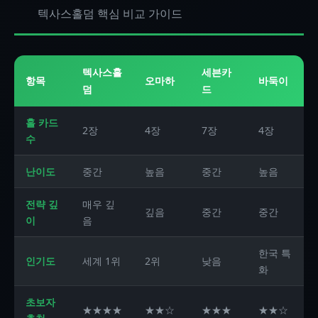
텍사스홀덤 핵심 비교 가이드
텍사스홀
세븐카
항목
오마하
바둑이
덤
드
홀 카드
2장
4장
7장
4장
수
난이도
중간
높음
중간
높음
전략 깊
매우 깊
깊음
중간
중간
이
음
한국 특
인기도
세계 1위
2위
낮음
화
초보자
★★★★
★★☆
★★★
★★☆