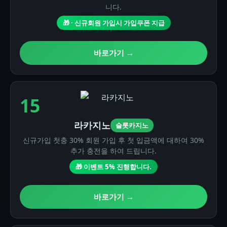
니다.
🎁 · 신규회원 가입시 가입쿠폰 지급
바로가기 →
15
라카지노
슬롯카지노
신규가입 첫충 30% 회원 가입 후 첫 입금액에 대하여 30%
추가 충전을 하여 드립니다.
🎁 이벤트 5% 진행합니다.
바로가기 →