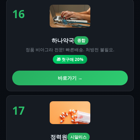
16
하나약국
종합
정품 비아그라 전문! 빠른배송. 처방전 불필요.
🎁 첫구매 20%
바로가기 →
17
정력원
시알리스