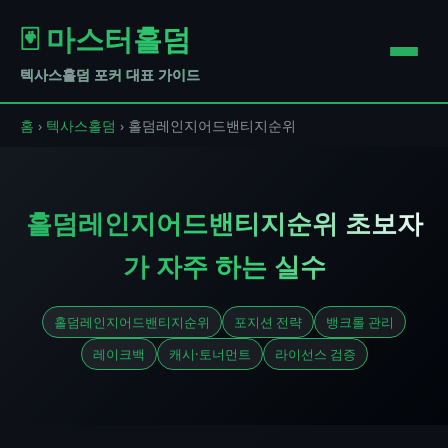
🃏 마스터홀덤
텍사스홀덤 포커 대표 가이드
홈
›
텍사스홀덤
› 홀덤레인지어드밴티지순위
홀덤레인지어드밴티지순위 초보자
가 자주 하는 실수
홀덤레인지어드밴티지순위
포지션 전략
뱅크롤 관리
레이크백
캐시·토너먼트
라이선스 검증