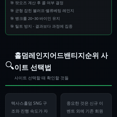
🎯 팟오즈 계산 후 콜 여부 결정
🎯 균형 잡힌 블러프·밸류베팅 레인지
🎯 뱅크롤 20~30 바이인 유지
🎯 틸트 방지 - 결과보다 과정에 집중
홀덤레인지어드밴티지순위 사
🔍
이트 선택법
사이트 선택할 때 확인할 것들
텍사스홀덤 SNG 구
중요한 것은 신규 이
조와 진행 속도가 자
벤트 외에 기존 회원