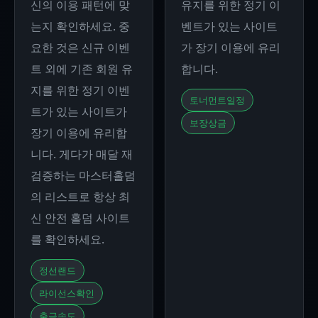
신의 이용 패턴에 맞
유지를 위한 정기 이
는지 확인하세요. 중
벤트가 있는 사이트
요한 것은 신규 이벤
가 장기 이용에 유리
트 외에 기존 회원 유
합니다.
지를 위한 정기 이벤
토너먼트일정
트가 있는 사이트가
보장상금
장기 이용에 유리합
니다. 게다가 매달 재
검증하는 마스터홀덤
의 리스트로 항상 최
신 안전 홀덤 사이트
를 확인하세요.
정선랜드
라이선스확인
출금속도