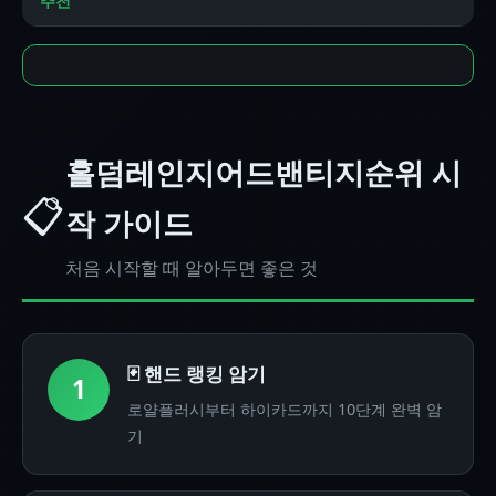
추천
홀덤레인지어드밴티지순위 시
📋
작 가이드
처음 시작할 때 알아두면 좋은 것
🃏 핸드 랭킹 암기
1
로얄플러시부터 하이카드까지 10단계 완벽 암
기