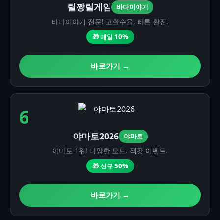
릴짱릴게임
바다이야기
바다이야기 전문! 고환수율. 빠른 환전.
🎁 매일 10%
바로가기 →
6
야마토2026
야마토
야마토 1위! 다양한 모드. 잭팟 이벤트.
🎁 신규 50%
바로가기 →