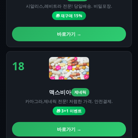
시알리스,레비트라 전문! 당일배송. 비밀포장.
🎁 재구매 15%
바로가기 →
18
맥스비아
제네릭
카마그라,제네릭 전문! 저렴한 가격. 안전결제.
🎁 3+1 이벤트
바로가기 →