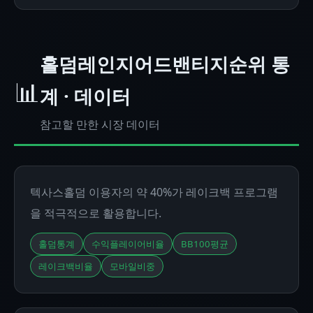
홀덤레인지어드밴티지순위 통
📊
계 · 데이터
참고할 만한 시장 데이터
텍사스홀덤 이용자의 약 40%가 레이크백 프로그램
을 적극적으로 활용합니다.
홀덤통계
수익플레이어비율
BB100평균
레이크백비율
모바일비중