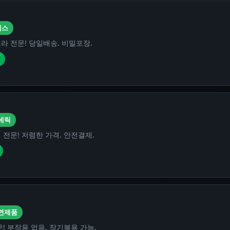
리스
라 전문! 당일배송. 비밀포장.
네릭
전문! 저렴한 가격. 안전결제.
연제품
! 부작용 없음. 장기복용 가능.