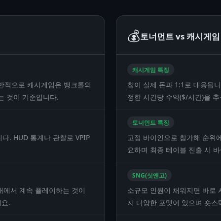
💰
토너먼트 vs 캐시게임
캐시게임 특징
일반적으로 캐시게임은 뱅크롤의
칩이 실제 돈과 1:1로 대응됩
는 것이 기준입니다.
정한 시간당 수익($/시간)을
토너먼트 특징
 HUD 통계나 관찰로 VPIP
고정 바이인으로 참가해 순위에 
요하며 최종 테이블 진출 시 바
SNG(싯앤고)
상태에서 계속 플레이하는 것이
소규모 인원이 채워지면 바로 
요.
지 다양한 포맷이 있으며 숏스