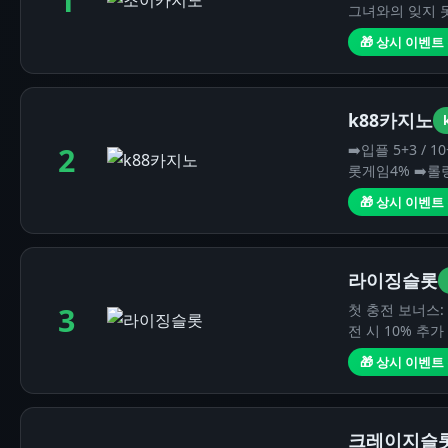
1
그녀와의 잊지 
🎁 상시 이벤트
k88카지노
2
➡️입플 5+3 / 
롯게임4% ➡️롤링
🎁 상시 이벤트
라이징슬롯
3
첫 충전 보너스:
전 시 10% 추
🎁 상시 이벤트
크레이지슬