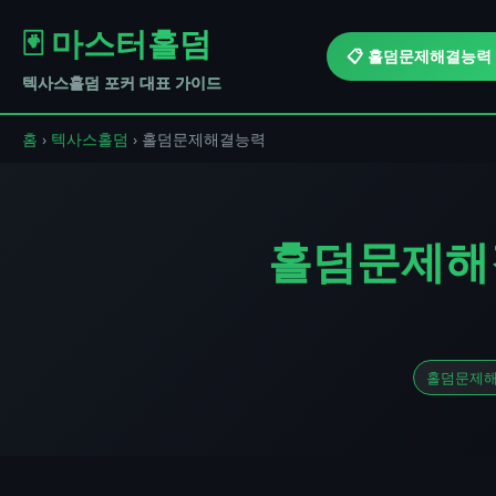
🃏 마스터홀덤
📋 홀덤문제해결능력
텍사스홀덤 포커 대표 가이드
홈
›
텍사스홀덤
› 홀덤문제해결능력
홀덤문제해결
홀덤문제