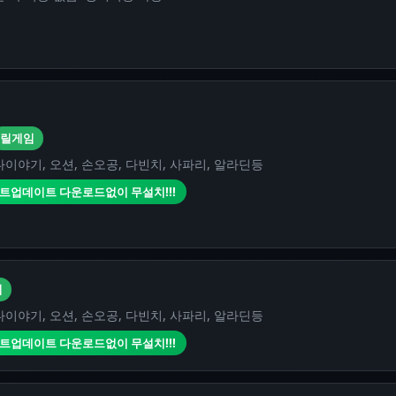
릴게임
이야기, 오션, 손오공, 다빈치, 사파리, 알라딘등
사이트업데이트 다운로드없이 무설치!!!
임
이야기, 오션, 손오공, 다빈치, 사파리, 알라딘등
사이트업데이트 다운로드없이 무설치!!!