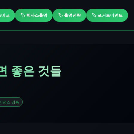
트비교
🏷️ 텍사스홀덤
🏷️ 홀덤전략
🏷️ 포커토너먼트
면 좋은 것들
이선스 검증