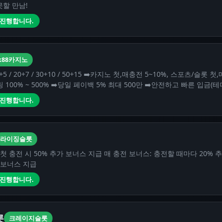
못할 만남!
 진행합니다.
k88카지노
10+5 / 20+7 / 30+10 / 50+15 ➡️카지노 첫,매충전 5~10%, 스포츠/
 100% ~ 500% ➡️당일 페이백 5% 최대 500만 ➡️안전하고 빠른 입금(
 진행합니다.
라이징슬롯
 첫 충전 시 50% 추가 보너스 지급 매 충전 보너스: 충전할 때마다 20%
가 보너스 지급
 진행합니다.
롯
크레이지슬롯