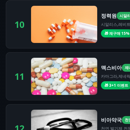
정력원
시알
10
시알리스,레비트
🎁 재구매 15%
맥스비아
제
11
카마그라,제네릭 
🎁 3+1 이벤트
비아약국
천
12
천연 발기제 전문