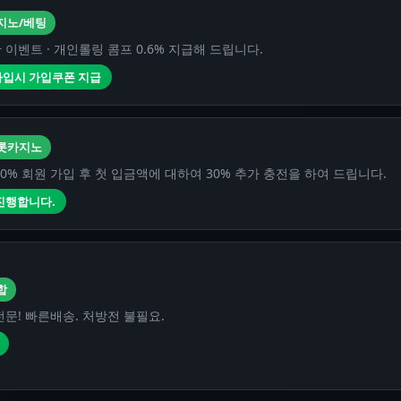
지노/베팅
이벤트 · 개인롤링 콤프 0.6% 지급해 드립니다.
 가입시 가입쿠폰 지급
롯카지노
0% 회원 가입 후 첫 입금액에 대하여 30% 추가 충전을 하여 드립니다.
 진행합니다.
합
문! 빠른배송. 처방전 불필요.