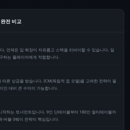
 완전 비교
니다. 언제든 입·퇴장이 자유롭고 스택을 리바이할 수 있습니다. 일
 추구하는 플레이어에게 적합합니다.
따른 상금을 받습니다. ICM(독립적 칩 모델)을 고려한 전략이 필
이인 대비 큰 수익이 가능합니다.
시작하는 토너먼트입니다. 9인 단테이블부터 180인 멀티테이블까
택·버블·3웨이 전략이 핵심입니다.