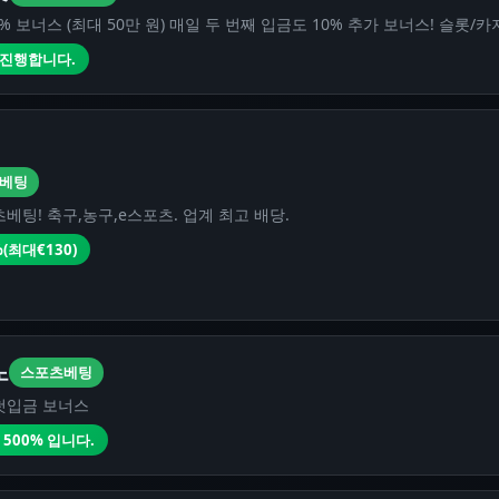
5% 보너스 (최대 50만 원) 매일 두 번째 입금도 10% 추가 보너스! 슬롯
 진행합니다.
베팅
베팅! 축구,농구,e스포츠. 업계 최고 배당.
(최대€130)
노
스포츠베팅
첫입금 보너스
 500% 입니다.