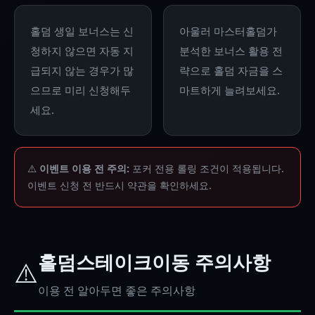
홀덤 생일 보너스는 신
아울러 마스터홀덤가
청하지 않으면 자동 지
분석한 보너스 활용 전
급되지 않는 경우가 많
략으로 홀덤 자금을 스
으므로 미리 신청해두
마트하게 늘려보세요.
세요.
⚠️
이벤트 이용 전 주의:
포커 전용 롤링 조건이 적용됩니다.
이벤트 신청 전 반드시 약관을 확인하세요.
홀덤스테이크이동 주의사항
⚠️
이용 전 알아두면 좋은 주의사항