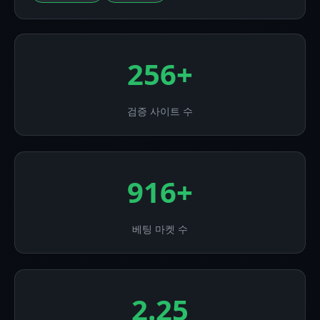
256+
검증 사이트 수
916+
베팅 마켓 수
2.25