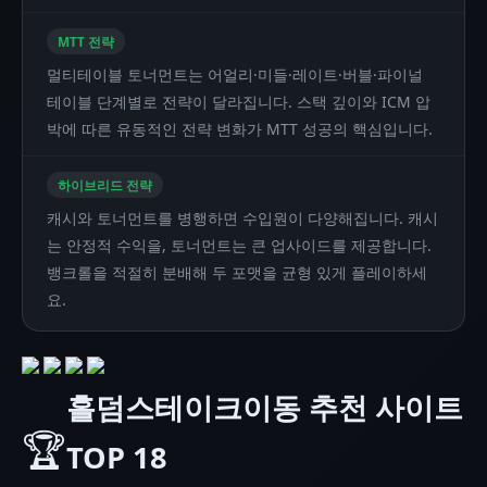
MTT 전략
멀티테이블 토너먼트는 어얼리·미들·레이트·버블·파이널
테이블 단계별로 전략이 달라집니다. 스택 깊이와 ICM 압
박에 따른 유동적인 전략 변화가 MTT 성공의 핵심입니다.
하이브리드 전략
캐시와 토너먼트를 병행하면 수입원이 다양해집니다. 캐시
는 안정적 수익을, 토너먼트는 큰 업사이드를 제공합니다.
뱅크롤을 적절히 분배해 두 포맷을 균형 있게 플레이하세
요.
홀덤스테이크이동 추천 사이트
🏆
TOP 18