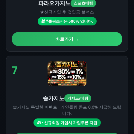
파라오카지노
스포츠베팅
★신규가입 후 첫입금 보너스
🎁 *롤링조건은 500% 입니다.
바로가기 →
7
솔카지노
카지노/베팅
솔카지노 특별한 이벤트 · 개인롤링 콤프 0.6% 지급해 드립
니다.
🎁 · 신규회원 가입시 가입쿠폰 지급