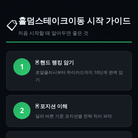
홀덤스테이크이동 시작 가이드
📋
처음 시작할 때 알아두면 좋은 것
🃏 핸드 랭킹 암기
1
로얄플러시부터 하이카드까지 10단계 완벽 암
기
🃏 포지션 이해
2
딜러 버튼 기준 포지션별 전략 차이 파악