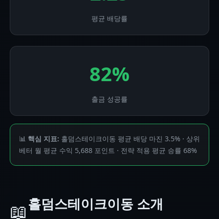
평균 배당률
82%
출금 성공률
📊
핵심 지표:
홀덤스테이크이동 평균 배당 마진 3.5% · 상위
베터 월 평균 수익 5,688 포인트 · 전략 적용 평균 승률 68%
홀덤스테이크이동 소개
📖