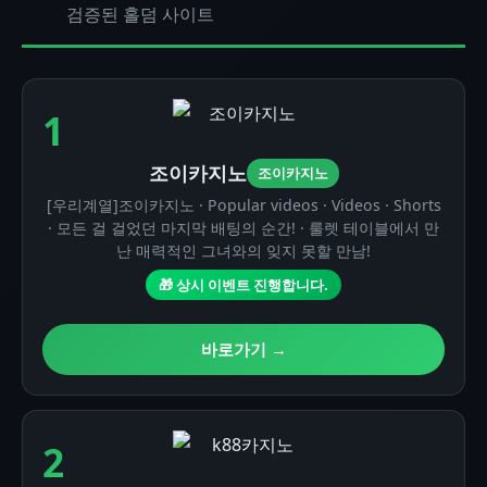
검증된 홀덤 사이트
1
조이카지노
조이카지노
[우리계열]조이카지노 · Popular videos · Videos · Shorts
· 모든 걸 걸었던 마지막 배팅의 순간! · 룰렛 테이블에서 만
난 매력적인 그녀와의 잊지 못할 만남!
🎁 상시 이벤트 진행합니다.
바로가기 →
2