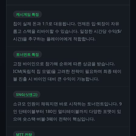
캐시게임 특징
칩이 실제 돈과 1:1로 대응됩니다. 언제든 입·퇴장이 자유
롭고 스택을 리바이할 수 있습니다. 일정한 시간당 수익($/
시간)을 추구하는 플레이어에게 적합합니다.
토너먼트 특징
고정 바이인으로 참가해 순위에 따른 상금을 받습니다.
ICM(독립적 칩 모델)을 고려한 전략이 필요하며 최종 테이
블 진출 시 바이인 대비 큰 수익이 가능합니다.
SNG(싯앤고)
소규모 인원이 채워지면 바로 시작하는 토너먼트입니다. 9
인 단테이블부터 180인 멀티테이블까지 다양한 포맷이 있
으며 숏스택·버블·3웨이 전략이 핵심입니다.
MTT 전략