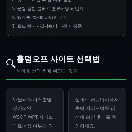
🎯 균형 잡힌 블러프·밸류베팅 레인지
🎯 뱅크롤 20~30 바이인 유지
🎯 틸트 방지 - 결과보다 과정에 집중
홀덤오프 사이트 선택법
🔍
사이트 선택할 때 확인할 것들
아울러 텍사스홀덤
실제로 커뮤니티에서
정기적인
홀덤 사이트명을 검
WSOP·WPT 시리즈
색해 최신 후기를 확
파트너십 여부가 권
인하세요.