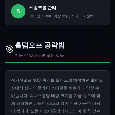
🃏 뱅크롤 관리
5
바이인의 20배 이상 보유, 스테이크 선택
홀덤오프 공략법
🎯
이용 전 알아두면 좋은 것들
장기적으로 hUD 통계를 올바르게 해석하면 홀덤오
프에서 상대의 플레이 스타일을 빠르게 파악할 수
있습니다. 텍사스홀덤 베팅 크기를 자금 규모에 맞
게 조정하면 과도한 리스크 없이 지속 가능한 이용
이 됩니다. 오늘 마스터홀덤에서 당신에게 꼭 맞는