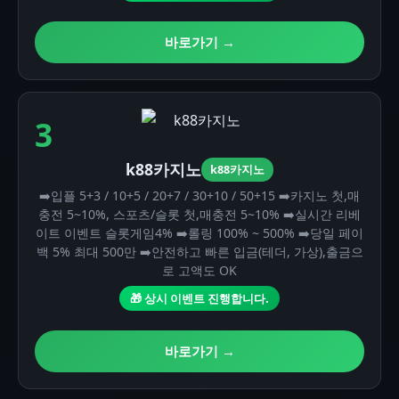
바로가기 →
3
k88카지노
k88카지노
➡️입플 5+3 / 10+5 / 20+7 / 30+10 / 50+15 ➡️카지노 첫,매
충전 5~10%, 스포츠/슬롯 첫,매충전 5~10% ➡️실시간 리베
이트 이벤트 슬롯게임4% ➡️롤링 100% ~ 500% ➡️당일 페이
백 5% 최대 500만 ➡️안전하고 빠른 입금(테더, 가상),출금으
로 고액도 OK
🎁 상시 이벤트 진행합니다.
바로가기 →