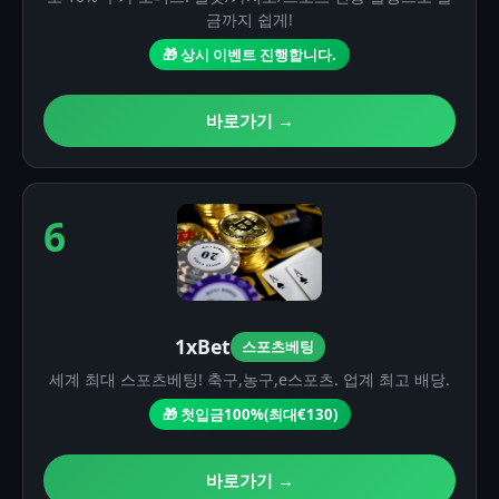
금까지 쉽게!
🎁 상시 이벤트 진행합니다.
바로가기 →
6
1xBet
스포츠베팅
세계 최대 스포츠베팅! 축구,농구,e스포츠. 업계 최고 배당.
🎁 첫입금100%(최대€130)
바로가기 →