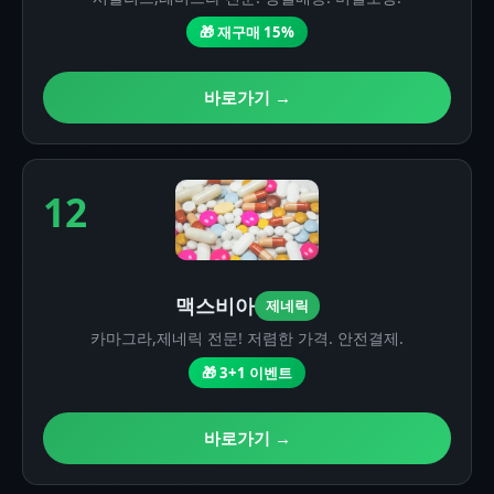
🎁 재구매 15%
바로가기 →
12
맥스비아
제네릭
카마그라,제네릭 전문! 저렴한 가격. 안전결제.
🎁 3+1 이벤트
바로가기 →