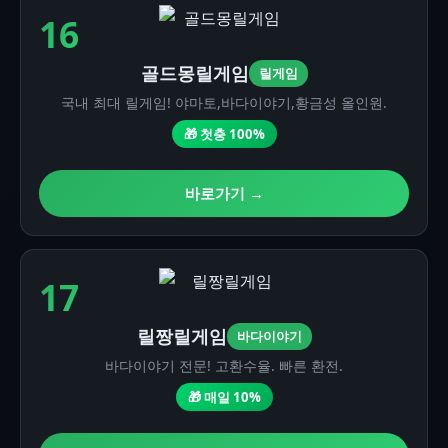
16
골드몽릴게임
릴게임
국내 최대 릴게임! 야마토,바다이야기,황금성 올인원.
🎁 첫충 100%
바로가기 →
17
릴짱릴게임
바다이야기
바다이야기 전문! 고환수율. 빠른 환전.
🎁 매일 10%