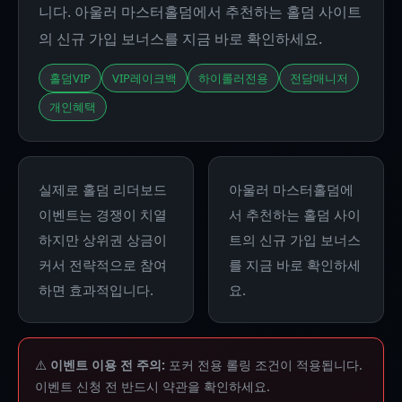
니다. 아울러 마스터홀덤에서 추천하는 홀덤 사이트
의 신규 가입 보너스를 지금 바로 확인하세요.
홀덤VIP
VIP레이크백
하이롤러전용
전담매니저
개인혜택
실제로 홀덤 리더보드
아울러 마스터홀덤에
이벤트는 경쟁이 치열
서 추천하는 홀덤 사이
하지만 상위권 상금이
트의 신규 가입 보너스
커서 전략적으로 참여
를 지금 바로 확인하세
하면 효과적입니다.
요.
⚠️
이벤트 이용 전 주의:
포커 전용 롤링 조건이 적용됩니다.
이벤트 신청 전 반드시 약관을 확인하세요.