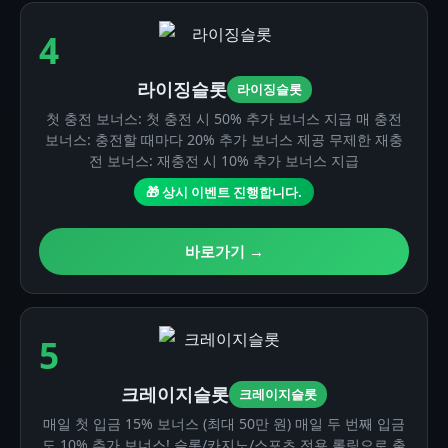
4
라이징슬롯
라이징슬롯
첫 충전 보너스: 첫 충전 시 50% 추가 보너스 지급 매 충전
보너스: 충전할 때마다 20% 추가 보너스 제공 무제한 재충
전 보너스: 재충전 시 10% 추가 보너스 지급
🎁 상시 이벤트 진행합니다.
바로가기 →
5
크레이지슬롯
크레이지슬롯
매일 첫 입금 15% 보너스 (최대 50만 원) 매일 두 번째 입금
도 10% 추가 보너스! 슬롯/카지노/스포츠 전용 롤링으로 출