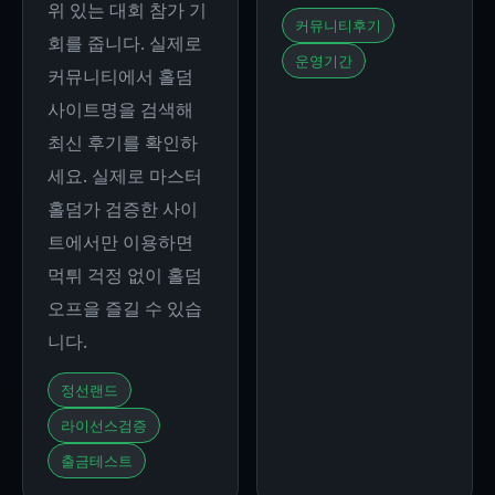
위 있는 대회 참가 기
커뮤니티후기
회를 줍니다. 실제로
운영기간
커뮤니티에서 홀덤
사이트명을 검색해
최신 후기를 확인하
세요. 실제로 마스터
홀덤가 검증한 사이
트에서만 이용하면
먹튀 걱정 없이 홀덤
오프을 즐길 수 있습
니다.
정선랜드
라이선스검증
출금테스트