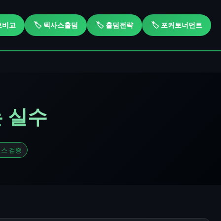
트비교
🏷️ 텍사스홀덤
🏷️ 홀덤전략
🏷️ 포커토너먼트
 실수
스 검증