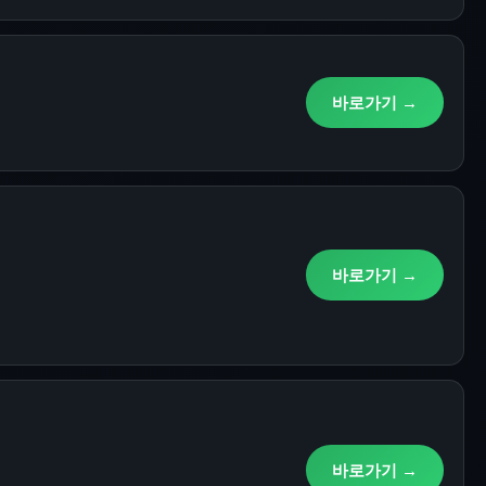
바로가기 →
바로가기 →
바로가기 →