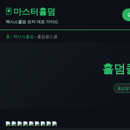
🃏 마스터홀덤
텍사스홀덤 포커 대표 가이드
홈
›
텍사스홀덤
› 홀덤콜드콜
홀덤
홀덤콜