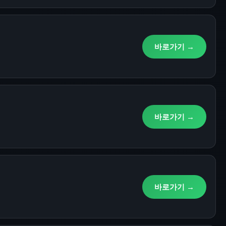
바로가기 →
바로가기 →
바로가기 →