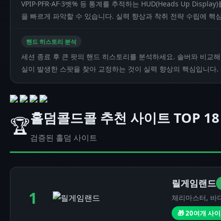
VPIP·PFR·AF·3벳% 등 통계를 추적하는 HUD(Heads Up Disp
을 빠르게 파악할 수 있습니다. 실력 향상과 착취 전략 수립에 핵
핸드 히스토리 분석
세션 종료 후 큰 팟의 핸드 히스토리를 분석하세요. 솔버와 비교해 
실이 발생한 스팟을 찾아 교정하는 것이 실력 향상의 핵심입니다.
홀덤콜드콜 추천 사이트 TOP 18
🏆
검증된 홀덤 사이트
릴게임랜드
1
체리마스터, 바다
🎁 20여개 