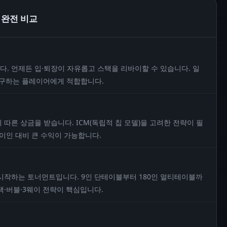
 완전 비교
니다. 언제든 입·퇴장이 자유롭고 스택을 리바이할 수 있습니다. 일
 추구하는 플레이어에게 적합합니다.
따른 상금을 받습니다. ICM(독립적 칩 모델)을 고려한 전략이 필
이인 대비 큰 수익이 가능합니다.
시작하는 토너먼트입니다. 9인 단테이블부터 180인 멀티테이블까
택·버블·3웨이 전략이 핵심입니다.