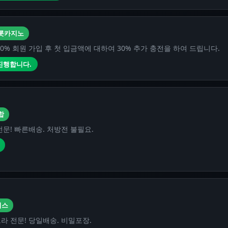
롯카지노
0% 회원 가입 후 첫 입금액에 대하여 30% 추가 충전을 하여 드립니다.
 진행합니다.
합
문! 빠른배송. 처방전 불필요.
리스
라 전문! 당일배송. 비밀포장.