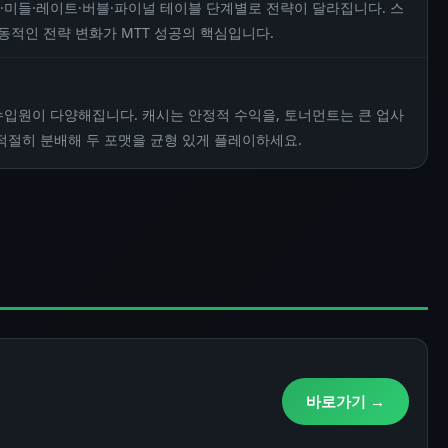
미들·레이트·버블·파이널 테이블 단계별로 전략이 달라집니다. 스
유동적인 전략 변화가 MTT 성공의 핵심입니다.
입원이 다양해집니다. 캐시는 안정적 수익을, 토너먼트는 큰 업사
적절히 분배해 두 포맷을 균형 있게 플레이하세요.
바로가기 →