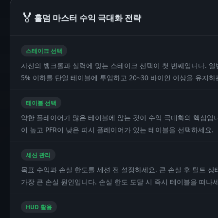
🏅
홀덤 마스터 수익 극대화 전략
스테이크 선택
자신의 뱅크롤과 실력에 맞는 스테이크 선택이 첫 번째입니다. 
5% 이하를 단일 테이블에 투입하고 20~30 바이인 이상을 유지하
테이블 선택
약한 플레이어가 많은 테이블에 앉는 것이 수익 극대화의 핵심입니다.
이 높고 PFR이 낮은 피시 플레이어가 있는 테이블을 선택하세요.
세션 관리
목표 수익과 손실 한도를 세션 전 설정하세요. 큰 손실 후 틸트 
가장 큰 손실 원인입니다. 손실 한도 도달 시 즉시 테이블을 떠나세
HUD 활용