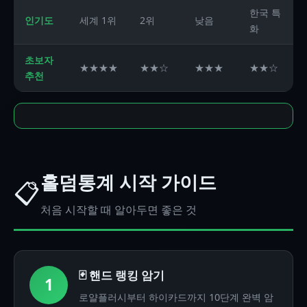
한국 특
인기도
세계 1위
2위
낮음
화
초보자
★★★★
★★☆
★★★
★★☆
추천
홀덤통계 시작 가이드
📋
처음 시작할 때 알아두면 좋은 것
🃏 핸드 랭킹 암기
1
로얄플러시부터 하이카드까지 10단계 완벽 암