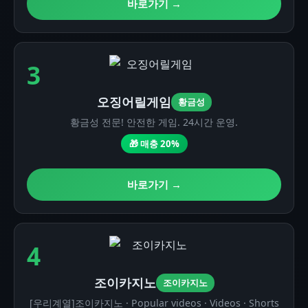
바로가기 →
3
오징어릴게임
황금성
황금성 전문! 안전한 게임. 24시간 운영.
🎁 매충 20%
바로가기 →
4
조이카지노
조이카지노
[우리계열]조이카지노 · Popular videos · Videos · Shorts