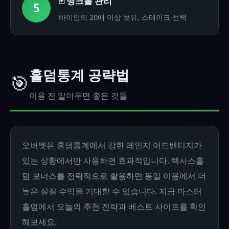
🃏 뱅크롤 관리
5
바이인의 20배 이상 보유, 스테이크 선택
홀덤통계 공략법
🎯
이용 전 알아두면 좋은 것들
오버벳은 홀덤통계에서 강한 레인지 어드밴티지가
있는 상황에서만 사용하면 효과적입니다. 텍사스홀
덤 보너스를 전략적으로 활용하면 동일 이용에서 더
높은 실질 수익을 기대할 수 있습니다. 지금 마스터
홀덤에서 오늘의 추천 전략과 베스트 사이트를 확인
해보세요.