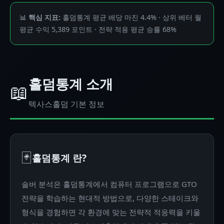
📊
핵심 지표:
홀덤통계 평균 배당 마진 4.4% · 상위 베터 월
평균 수익 5,389 포인트 · 전략 적용 평균 승률 68%
홀덤통계 소개
📖
텍사스홀덤 기본 정보
🃏
홀덤통계 란?
솔버 분석은 홀덤통계에서 컴퓨터 프로그램으로 GTO
전략을 학습하는 현대적 방법으로, 다양한 스테이크와
형식을 경험하면 각 환경에 맞는 전략적 적응력을 키울