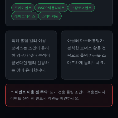
포커이벤트
WSOP새틀라이트
보장토너먼트
레이크레이스
스터디지원
특히 홀덤 얼리 이용
아울러 마스터홀덤가
보너스는 조건이 유리
분석한 보너스 활용 전
한 경우가 많아 분석이
략으로 홀덤 자금을 스
끝났다면 빨리 신청하
마트하게 늘려보세요.
는 것이 유리합니다.
⚠️
이벤트 이용 전 주의:
포커 전용 롤링 조건이 적용됩니다.
이벤트 신청 전 반드시 약관을 확인하세요.