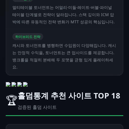
멀티테이블 토너먼트는 어얼리·미들·레이트·버블·파이널
테이블 단계별로 전략이 달라집니다. 스택 깊이와 ICM 압
박에 따른 유동적인 전략 변화가 MTT 성공의 핵심입니다.
하이브리드 전략
캐시와 토너먼트를 병행하면 수입원이 다양해집니다. 캐시
는 안정적 수익을, 토너먼트는 큰 업사이드를 제공합니다.
뱅크롤을 적절히 분배해 두 포맷을 균형 있게 플레이하세
요.
홀덤통계 추천 사이트 TOP 18
🏆
검증된 홀덤 사이트