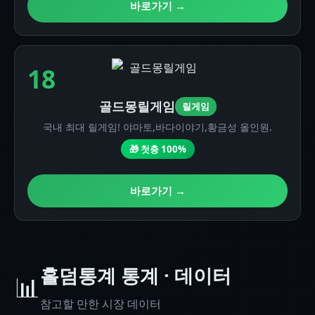
바로가기 →
18
골드몽릴게임
릴게임
국내 최대 릴게임! 야마토,바다이야기,황금성 올인원.
🎁 첫충 100%
바로가기 →
홀덤통계 통계 · 데이터
📊
참고할 만한 시장 데이터