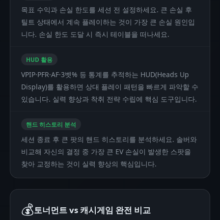
목표 수익과 손실 한도를 세션 전 설정하세요. 큰 손실 후
틸트 상태에서 계속 플레이하는 것이 가장 큰 손실 원인입
니다. 손실 한도 도달 시 즉시 테이블을 떠나세요.
HUD 활용
VPIP·PFR·AF·3벳% 등 통계를 추적하는 HUD(Heads Up
Display)를 활용하면 상대 플레이 패턴을 빠르게 파악할 수
있습니다. 실력 향상과 착취 전략 수립에 핵심 도구입니다.
핸드 히스토리 분석
세션 종료 후 큰 팟의 핸드 히스토리를 분석하세요. 솔버와
비교해 자신의 결정 중 가장 큰 EV 손실이 발생한 스팟을
찾아 교정하는 것이 실력 향상의 핵심입니다.
💰
토너먼트 vs 캐시게임 완전 비교