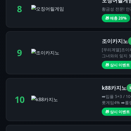
오징어릴게
8
황금성 전문! 안
🎁 매충 20%
조이카지노
9
[우리계열]조이카지노
그녀와의 잊지 
🎁 상시 이벤트
k88카지노
10
➡️입플 5+3 / 
롯게임4% ➡️롤링
🎁 상시 이벤트