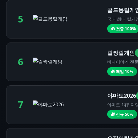
골드몽릴게
5
국내 최대 릴게
🎁 첫충 100%
릴짱릴게임
6
바다이야기 전문!
🎁 매일 10%
야마토2026
7
야마토 1위! 다
🎁 신규 50%