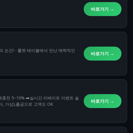
바로가기 →
막 배팅의 순간! · 룰렛 테이블에서 만난 매력적인
바로가기 →
슬롯 첫,매충전 5~10% ➡️실시간 리베이트 이벤트 슬
바로가기 →
테더, 가상),출금으로 고액도 OK