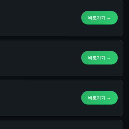
바로가기 →
바로가기 →
바로가기 →