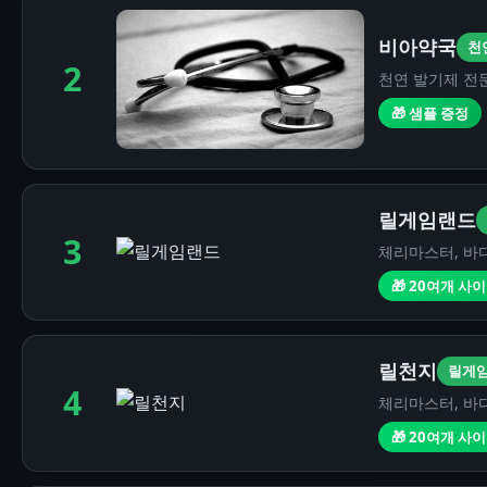
비아약국
천
2
천연 발기제 전문
🎁 샘플 증정
릴게임랜드
3
체리마스터, 바다
🎁 20여개 
릴천지
릴게
4
체리마스터, 바다
🎁 20여개 