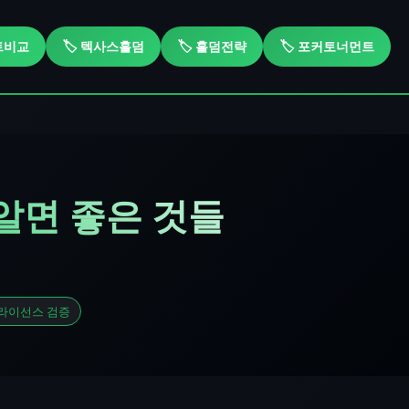
트비교
🏷️ 텍사스홀덤
🏷️ 홀덤전략
🏷️ 포커토너먼트
알면 좋은 것들
라이선스 검증