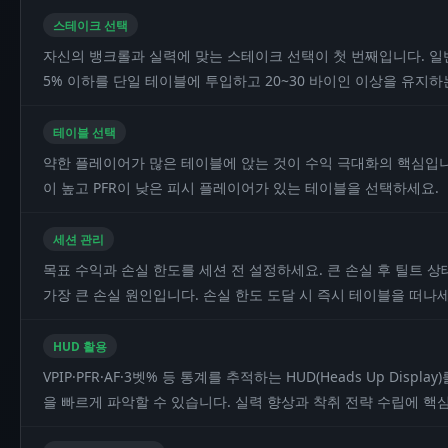
스테이크 선택
자신의 뱅크롤과 실력에 맞는 스테이크 선택이 첫 번째입니다. 
5% 이하를 단일 테이블에 투입하고 20~30 바이인 이상을 유지하
테이블 선택
약한 플레이어가 많은 테이블에 앉는 것이 수익 극대화의 핵심입니다.
이 높고 PFR이 낮은 피시 플레이어가 있는 테이블을 선택하세요.
세션 관리
목표 수익과 손실 한도를 세션 전 설정하세요. 큰 손실 후 틸트 
가장 큰 손실 원인입니다. 손실 한도 도달 시 즉시 테이블을 떠나세
HUD 활용
VPIP·PFR·AF·3벳% 등 통계를 추적하는 HUD(Heads Up Disp
을 빠르게 파악할 수 있습니다. 실력 향상과 착취 전략 수립에 핵