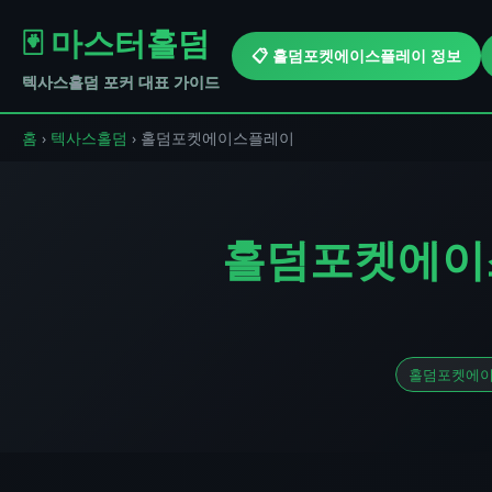
🃏 마스터홀덤
📋 홀덤포켓에이스플레이 정보
텍사스홀덤 포커 대표 가이드
홈
›
텍사스홀덤
› 홀덤포켓에이스플레이
홀덤포켓에이스
홀덤포켓에