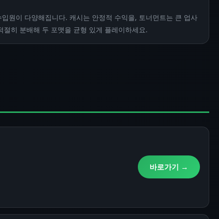
입원이 다양해집니다. 캐시는 안정적 수익을, 토너먼트는 큰 업사
적절히 분배해 두 포맷을 균형 있게 플레이하세요.
바로가기 →