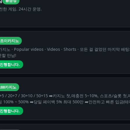
임
황금성
전한 게임. 24시간 운영.
조이카지노
 · Popular videos · Videos · Shorts · 모든 걸 걸었던 마지
못할 만남!
 진행합니다.
k88카지노
10+5 / 20+7 / 30+10 / 50+15 ➡️카지노 첫,매충전 5~10%, 스포츠/
 100% ~ 500% ➡️당일 페이백 5% 최대 500만 ➡️안전하고 빠른 입금(
 진행합니다.