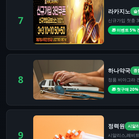
라카지노
슬
7
신규가입 첫충 3
🎁 이벤트 5%
하나약국
종
8
정품 비아그라 전
🎁 첫구매 20%
정력원
시알
9
시알리스,레비트