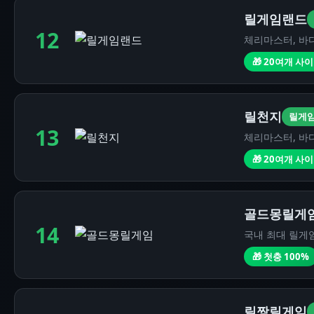
릴게임랜드
12
체리마스터, 바다
🎁 20여개 
릴천지
릴게
13
체리마스터, 바다
🎁 20여개 
골드몽릴게
14
국내 최대 릴게
🎁 첫충 100%
릴짱릴게임