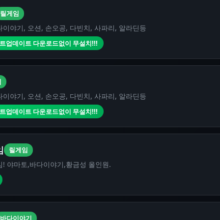
릴게임
이야기, 오션, 손오공, 다빈치, 사파리, 알라딘등
사이트업데이트 다운로드없이 무설치!!!
임
이야기, 오션, 손오공, 다빈치, 사파리, 알라딘등
사이트업데이트 다운로드없이 무설치!!!
임
릴게임
임! 야마토,바다이야기,황금성 올인원.
바다이야기