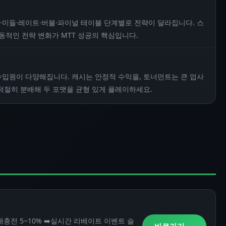
미들·레이트·버블·파이널 테이블 단계별로 전략이 달라집니다. 스
유동적인 전략 변화가 MTT 성공의 핵심입니다.
입원이 다양해집니다. 캐시는 안정적 수익을, 토너먼트는 큰 업사
적절히 분배해 두 포맷을 균형 있게 플레이하세요.
슬롯 첫,매충전 5~10% ➡️실시간 리베이트 이벤트 슬