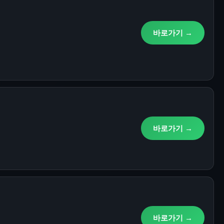
바로가기 →
바로가기 →
바로가기 →