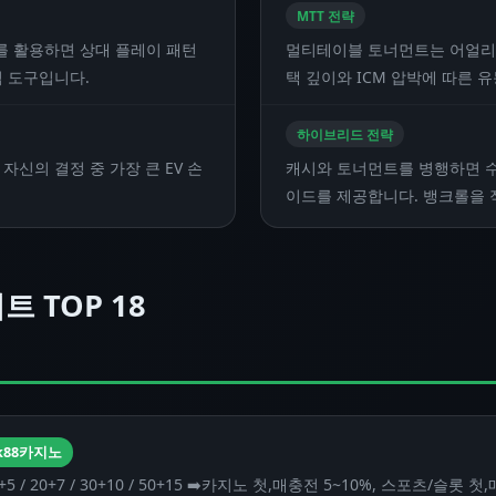
MTT 전략
lay)를 활용하면 상대 플레이 패턴
멀티테이블 토너먼트는 어얼리·
심 도구입니다.
택 깊이와 ICM 압박에 따른 
하이브리드 전략
자신의 결정 중 가장 큰 EV 손
캐시와 토너먼트를 병행하면 수
이드를 제공합니다. 뱅크롤을 
 TOP 18
k88카지노
10+5 / 20+7 / 30+10 / 50+15 ➡️카지노 첫,매충전 5~10%, 스포츠/