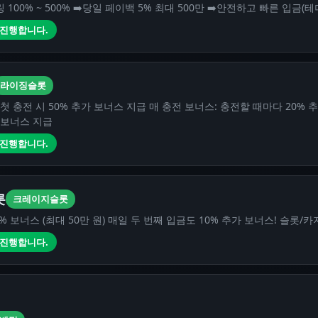
 100% ~ 500% ➡️당일 페이백 5% 최대 500만 ➡️안전하고 빠른 입금(
 진행합니다.
라이징슬롯
 첫 충전 시 50% 추가 보너스 지급 매 충전 보너스: 충전할 때마다 20%
가 보너스 지급
 진행합니다.
롯
크레이지슬롯
5% 보너스 (최대 50만 원) 매일 두 번째 입금도 10% 추가 보너스! 슬롯
 진행합니다.