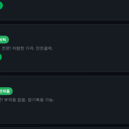
네릭
전문! 저렴한 가격. 안전결제.
연제품
! 부작용 없음. 장기복용 가능.