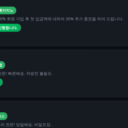
롯카지노
0% 회원 가입 후 첫 입금액에 대하여 30% 추가 충전을 하여 드립니다.
 진행합니다.
합
문! 빠른배송. 처방전 불필요.
리스
라 전문! 당일배송. 비밀포장.