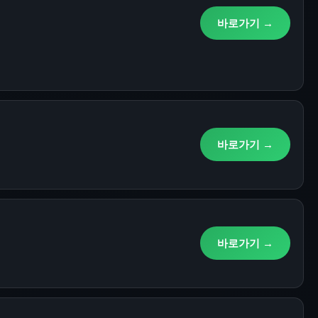
바로가기 →
바로가기 →
바로가기 →