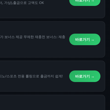
바로가기 →
테더, 가상),출금으로 고액도 OK
 추가 보너스 제공 무제한 재충전 보너스: 재충
바로가기 →
바로가기 →
/카지노/스포츠 전용 롤링으로 출금까지 쉽게!