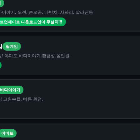
임
이야기, 오션, 손오공, 다빈치, 사파리, 알라딘등
사이트업데이트 다운로드없이 무설치!!!
임
릴게임
임! 야마토,바다이야기,황금성 올인원.
바다이야기
 고환수율. 빠른 환전.
야마토