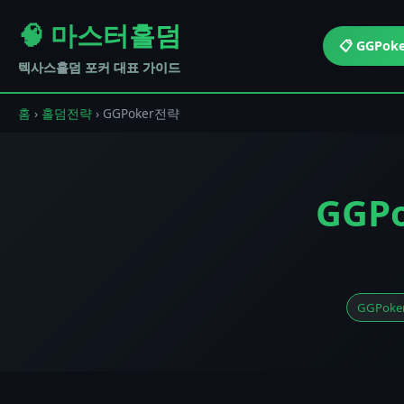
🧠 마스터홀덤
📋 GGPo
텍사스홀덤 포커 대표 가이드
홈
›
홀덤전략
› GGPoker전략
GGP
GGPok