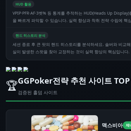
HUD 활용
VPIP·PFR·AF·3벳% 등 통계를 추적하는 HUD(Heads Up Disp
을 빠르게 파악할 수 있습니다. 실력 향상과 착취 전략 수립에 핵
핸드 히스토리 분석
세션 종료 후 큰 팟의 핸드 히스토리를 분석하세요. 솔버와 비교해 
실이 발생한 스팟을 찾아 교정하는 것이 실력 향상의 핵심입니다.
GGPoker전략 추천 사이트 TOP 
🏆
검증된 홀덤 사이트
맥스비아
제