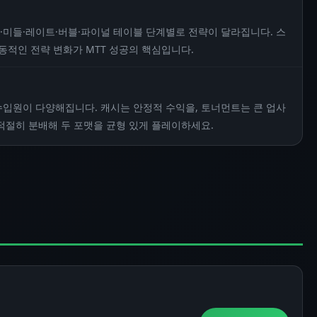
미들·레이트·버블·파이널 테이블 단계별로 전략이 달라집니다. 스
유동적인 전략 변화가 MTT 성공의 핵심입니다.
입원이 다양해집니다. 캐시는 안정적 수익을, 토너먼트는 큰 업사
적절히 분배해 두 포맷을 균형 있게 플레이하세요.