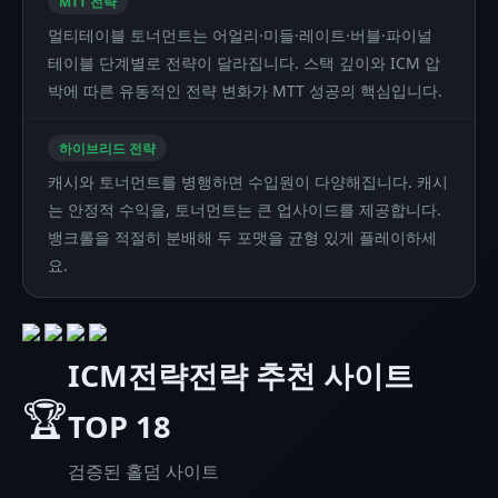
MTT 전략
멀티테이블 토너먼트는 어얼리·미들·레이트·버블·파이널
테이블 단계별로 전략이 달라집니다. 스택 깊이와 ICM 압
박에 따른 유동적인 전략 변화가 MTT 성공의 핵심입니다.
하이브리드 전략
캐시와 토너먼트를 병행하면 수입원이 다양해집니다. 캐시
는 안정적 수익을, 토너먼트는 큰 업사이드를 제공합니다.
뱅크롤을 적절히 분배해 두 포맷을 균형 있게 플레이하세
요.
ICM전략전략 추천 사이트
🏆
TOP 18
검증된 홀덤 사이트