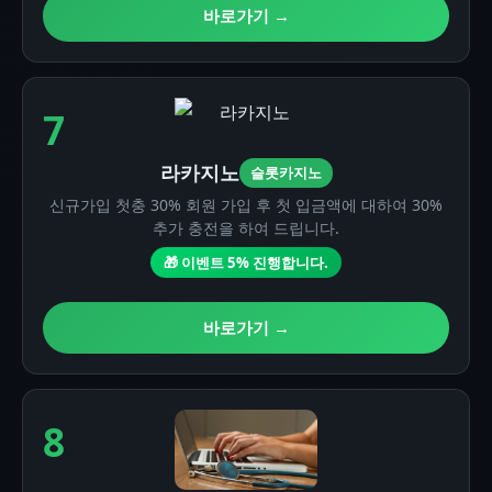
바로가기 →
7
라카지노
슬롯카지노
신규가입 첫충 30% 회원 가입 후 첫 입금액에 대하여 30%
추가 충전을 하여 드립니다.
🎁 이벤트 5% 진행합니다.
바로가기 →
8