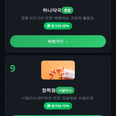
하나약국
종합
정품 비아그라 전문! 빠른배송. 처방전 불필요.
🎁 첫구매 20%
바로가기 →
9
정력원
시알리스
시알리스,레비트라 전문! 당일배송. 비밀포장.
🎁 재구매 15%