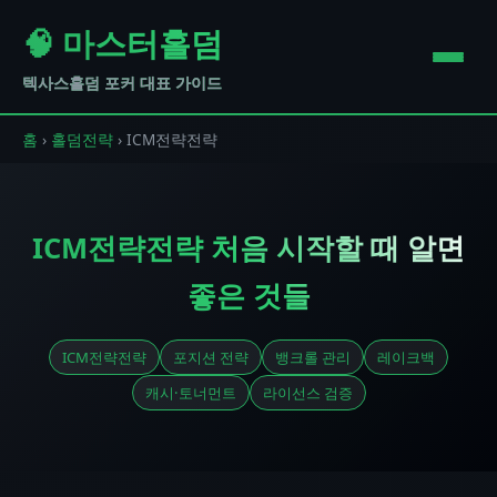
🧠 마스터홀덤
텍사스홀덤 포커 대표 가이드
홈
›
홀덤전략
› ICM전략전략
ICM전략전략 처음 시작할 때 알면
좋은 것들
ICM전략전략
포지션 전략
뱅크롤 관리
레이크백
캐시·토너먼트
라이선스 검증