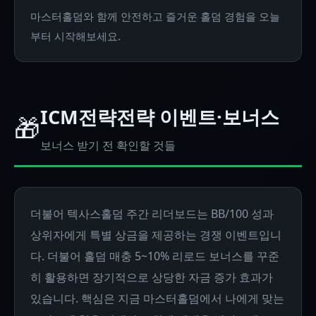
마스터홀덤와 함께 안전하고 즐거운 홀덤 경험을 오늘
부터 시작해보세요.
ICM전략전략 이벤트·보너스
🎁
보너스 받기 전 확인할 것들
더불어 텍사스홀덤 주간 리더보드는 BB/100 성과
상위자에게 특별 상금을 제공하는 경쟁 이벤트입니
다. 더불어 홀덤 매충 5~10% 리로드 보너스를 꾸준
히 활용하면 장기적으로 상당한 자금 증가 효과가
있습니다. 핵심은 지금 마스터홀덤에서 나에게 맞는