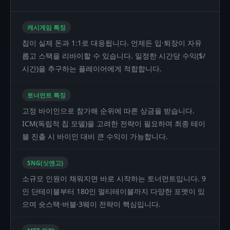
캐시게임 특징
칩이 실제 돈과 1:1로 대응됩니다. 언제든 입·퇴장이 자유
롭고 스택을 리바이할 수 있습니다. 일정한 시간당 수익($/
시간)을 추구하는 플레이어에게 적합합니다.
토너먼트 특징
고정 바이인으로 참가해 순위에 따른 상금을 받습니다.
ICM(독립적 칩 모델)을 고려한 전략이 필요하며 최종 테이
블 진출 시 바이인 대비 큰 수익이 가능합니다.
SNG(싯앤고)
소규모 인원이 채워지면 바로 시작하는 토너먼트입니다. 9
인 단테이블부터 180인 멀티테이블까지 다양한 포맷이 있
으며 숏스택·버블·3웨이 전략이 핵심입니다.