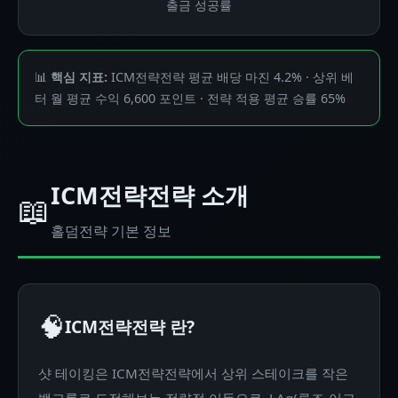
출금 성공률
📊
핵심 지표:
ICM전략전략 평균 배당 마진 4.2% · 상위 베
터 월 평균 수익 6,600 포인트 · 전략 적용 평균 승률 65%
ICM전략전략 소개
📖
홀덤전략 기본 정보
🧠
ICM전략전략 란?
샷 테이킹은 ICM전략전략에서 상위 스테이크를 작은