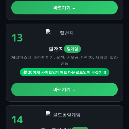
바로가기 →
13
릴천지
릴게임
체리마스터, 바다이야기, 오션, 손오공, 다빈치, 사파리, 알라
딘등
🎁 20여개 사이트업데이트 다운로드없이 무설치!!!
바로가기 →
14