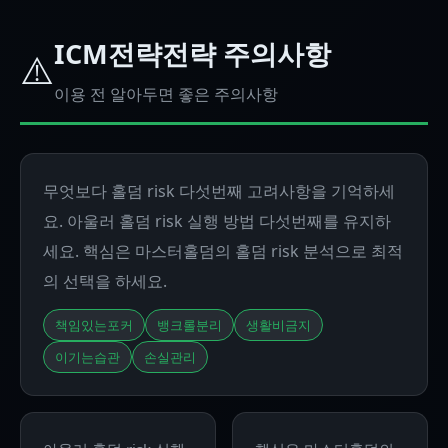
ICM전략전략 주의사항
⚠️
이용 전 알아두면 좋은 주의사항
무엇보다 홀덤 risk 다섯번째 고려사항을 기억하세
요. 아울러 홀덤 risk 실행 방법 다섯번째를 유지하
세요. 핵심은 마스터홀덤의 홀덤 risk 분석으로 최적
의 선택을 하세요.
책임있는포커
뱅크롤분리
생활비금지
이기는습관
손실관리