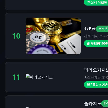
🎁 상시 이벤트
1xBet
스포츠
10
세계 최대 스포츠
🎁 첫입금100%
파라오카지
11
★신규가입 후 
🎁 *롤링조건은
솔카지노
카