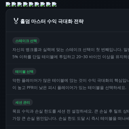
🏅
홀덤 마스터 수익 극대화 전략
스테이크 선택
자신의 뱅크롤과 실력에 맞는 스테이크 선택이 첫 번째입니다. 
5% 이하를 단일 테이블에 투입하고 20~30 바이인 이상을 유지하
테이블 선택
약한 플레이어가 많은 테이블에 앉는 것이 수익 극대화의 핵심입니다.
이 높고 PFR이 낮은 피시 플레이어가 있는 테이블을 선택하세요.
세션 관리
목표 수익과 손실 한도를 세션 전 설정하세요. 큰 손실 후 틸트 
가장 큰 손실 원인입니다. 손실 한도 도달 시 즉시 테이블을 떠나세