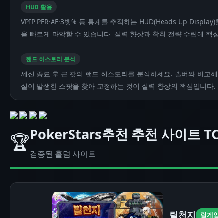
HUD 활용
VPIP·PFR·AF·3벳% 등 통계를 추적하는 HUD(Heads Up Disp
을 빠르게 파악할 수 있습니다. 실력 향상과 착취 전략 수립에 핵
핸드 히스토리 분석
세션 종료 후 큰 팟의 핸드 히스토리를 분석하세요. 솔버와 비교해 
실이 발생한 스팟을 찾아 교정하는 것이 실력 향상의 핵심입니다.
PokerStars추천 추천 사이트 TO
🏆
검증된 홀덤 사이트
릴천지
릴게