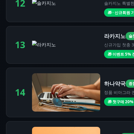
12
솔카지노 특별한 
🎁 · 신규회원
라카지노
슬
13
신규가입 첫충 3
🎁 이벤트 5%
하나약국
종
14
정품 비아그라 전
🎁 첫구매 20%