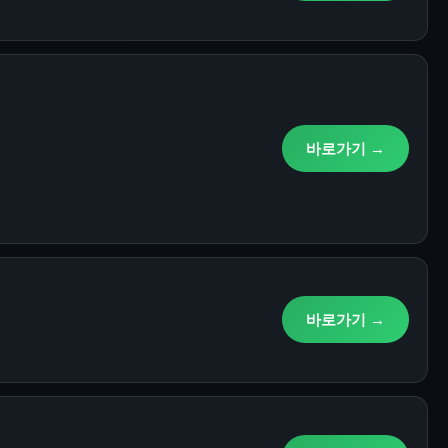
바로가기 →
바로가기 →