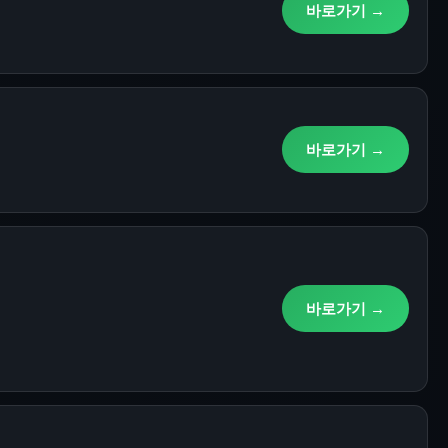
바로가기 →
바로가기 →
바로가기 →