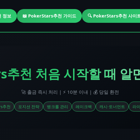
추천 정보
📖 PokerStars추천 가이드
🔍 PokerStars추천 사
tars추천 처음 시작할 때 알
🚀 출금 즉시 처리 | ⚡ 10분 이내 | 💰 당일 환전
ars추천
포지션 전략
뱅크롤 관리
레이크백
캐시·토너먼트
라이