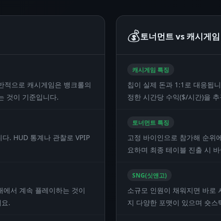
💰
토너먼트 vs 캐시게임
캐시게임 특징
일반적으로 캐시게임은 뱅크롤의
칩이 실제 돈과 1:1로 대응됩
는 것이 기준입니다.
정한 시간당 수익($/시간)을
토너먼트 특징
 HUD 통계나 관찰로 VPIP
고정 바이인으로 참가해 순위에 
요하며 최종 테이블 진출 시 바
SNG(싯앤고)
상태에서 계속 플레이하는 것이
소규모 인원이 채워지면 바로 
요.
지 다양한 포맷이 있으며 숏스