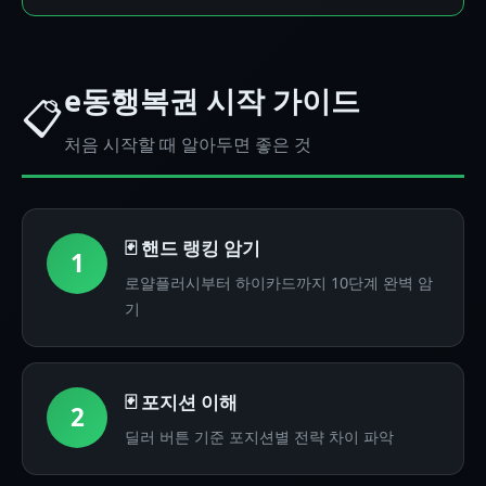
e동행복권 시작 가이드
📋
처음 시작할 때 알아두면 좋은 것
🃏 핸드 랭킹 암기
1
로얄플러시부터 하이카드까지 10단계 완벽 암
기
🃏 포지션 이해
2
딜러 버튼 기준 포지션별 전략 차이 파악