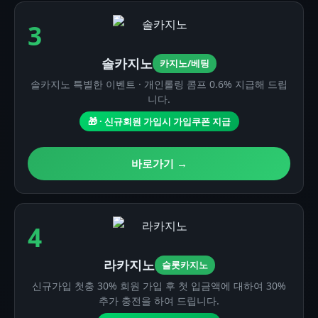
3
솔카지노
카지노/베팅
솔카지노 특별한 이벤트 · 개인롤링 콤프 0.6% 지급해 드립
니다.
🎁 · 신규회원 가입시 가입쿠폰 지급
바로가기 →
4
라카지노
슬롯카지노
신규가입 첫충 30% 회원 가입 후 첫 입금액에 대하여 30%
추가 충전을 하여 드립니다.