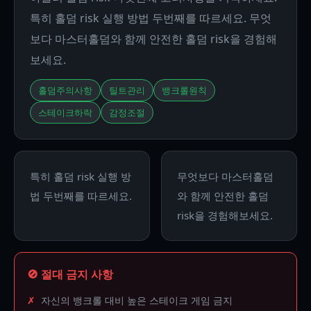
특히 홀덤 risk 실행 방법 두번째를 따르세요. 무엇
보다 마스터홀덤와 함께 안전한 홀덤 risk을 경험해
보세요.
홀덤주의사항
틸트관리
뱅크롤원칙
스테이크하락
감정조절
특히 홀덤 risk 실행 방
무엇보다 마스터홀덤
법 두번째를 따르세요.
와 함께 안전한 홀덤
risk을 경험해보세요.
🚫 절대 금지 사항
✗
자신의 뱅크롤 대비 높은 스테이크 게임 금지