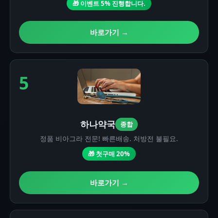
🎁 이벤트 5% 진행합니다.
바로가기 →
5
하나약국
종합
정품 비아그라 전문! 빠른배송. 처방전 불필요.
🎁 첫구매 20%
바로가기 →