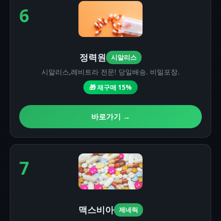
6
정력원
시알리스
시알리스,레비트라 전문! 당일배송. 비밀포장.
🎁 재구매 15%
바로가기 →
7
맥스비아
제네릭