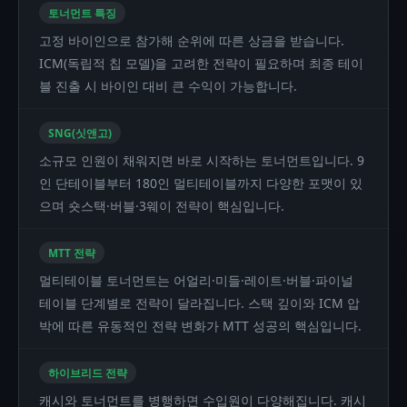
토너먼트 특징
고정 바이인으로 참가해 순위에 따른 상금을 받습니다.
ICM(독립적 칩 모델)을 고려한 전략이 필요하며 최종 테이
블 진출 시 바이인 대비 큰 수익이 가능합니다.
SNG(싯앤고)
소규모 인원이 채워지면 바로 시작하는 토너먼트입니다. 9
인 단테이블부터 180인 멀티테이블까지 다양한 포맷이 있
으며 숏스택·버블·3웨이 전략이 핵심입니다.
MTT 전략
멀티테이블 토너먼트는 어얼리·미들·레이트·버블·파이널
테이블 단계별로 전략이 달라집니다. 스택 깊이와 ICM 압
박에 따른 유동적인 전략 변화가 MTT 성공의 핵심입니다.
하이브리드 전략
캐시와 토너먼트를 병행하면 수입원이 다양해집니다. 캐시