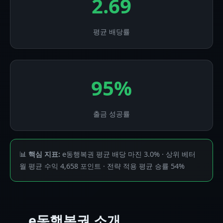
2.69
평균 배당률
95%
출금 성공률
📊
핵심 지표:
e동행복권 평균 배당 마진 3.0% · 상위 베터
월 평균 수익 4,658 포인트 · 전략 적용 평균 승률 54%
e동행복권 소개