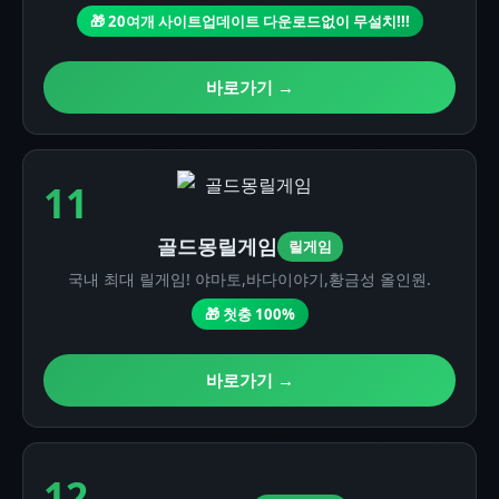
🎁 20여개 사이트업데이트 다운로드없이 무설치!!!
바로가기 →
11
골드몽릴게임
릴게임
국내 최대 릴게임! 야마토,바다이야기,황금성 올인원.
🎁 첫충 100%
바로가기 →
12