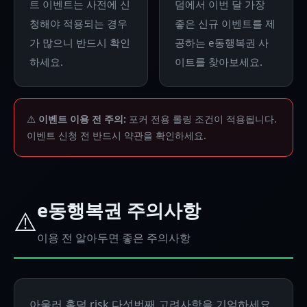
트 이벤트는 사전에 신
덤에서 이번 달 가장
청해야 적용되는 경우
좋은 신규 이벤트를 제
가 많으니 반드시 확인
공하는 e동행복권 사
하세요.
이트를 찾아보세요.
⚠️
이벤트 이용 전 주의:
포커 전용 롤링 조건이 적용됩니다.
이벤트 신청 전 반드시 약관을 확인하세요.
e동행복권 주의사항
⚠️
이용 전 알아두면 좋은 주의사항
아울러 홀덤 risk 다섯번째 고려사항을 기억하세요.