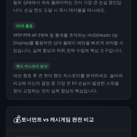
틸트 상태에서 계속 플레이하는 것이 가장 큰 손실 원인입
니다. 손실 한도 도달 시 즉시 테이블을 떠나세요.
HUD 활용
VPIP·PFR·AF·3벳% 등 통계를 추적하는 HUD(Heads Up
Display)를 활용하면 상대 플레이 패턴을 빠르게 파악할 수
있습니다. 실력 향상과 착취 전략 수립에 핵심 도구입니다.
핸드 히스토리 분석
세션 종료 후 큰 팟의 핸드 히스토리를 분석하세요. 솔버와
비교해 자신의 결정 중 가장 큰 EV 손실이 발생한 스팟을
찾아 교정하는 것이 실력 향상의 핵심입니다.
💰
토너먼트 vs 캐시게임 완전 비교