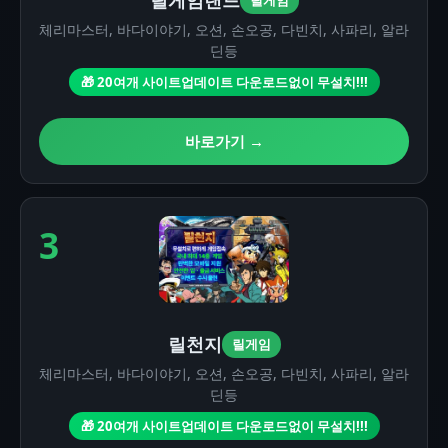
체리마스터, 바다이야기, 오션, 손오공, 다빈치, 사파리, 알라
딘등
🎁 20여개 사이트업데이트 다운로드없이 무설치!!!
바로가기 →
3
릴천지
릴게임
체리마스터, 바다이야기, 오션, 손오공, 다빈치, 사파리, 알라
딘등
🎁 20여개 사이트업데이트 다운로드없이 무설치!!!