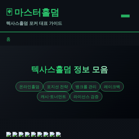
🃏 마스터홀덤
텍사스홀덤 포커 대표 가이드
홈
텍사스홀덤 정보 모음
온라인홀덤
포지션 전략
뱅크롤 관리
레이크백
캐시·토너먼트
라이선스 검증