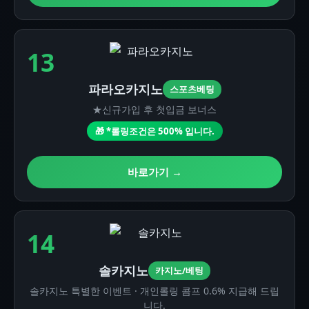
13
파라오카지노
스포츠베팅
★신규가입 후 첫입금 보너스
🎁 *롤링조건은 500% 입니다.
바로가기 →
14
솔카지노
카지노/베팅
솔카지노 특별한 이벤트 · 개인롤링 콤프 0.6% 지급해 드립
니다.