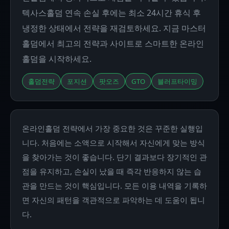
텍사스홀덤 연속 손실 후에는 최소 24시간 휴식 후
냉정한 상태에서 전략을 재검토하세요. 지금 마스터
홀덤에서 최고의 전략과 사이트로 스마트한 온라인
홀덤을 시작하세요.
홀덤전략
포지션
팟오즈
GTO
블러프타이밍
온라인홀덤 전략에서 가장 중요한 것은 꾸준한 실행입
니다. 처음에는 소액으로 시작해서 자신에게 맞는 방식
을 찾아가는 것이 좋습니다. 단기 결과보다 장기적인 관
점을 유지하고, 손실이 났을 때 즉각 반응하지 않는 습
관을 만드는 것이 핵심입니다. 모든 이용 내역을 기록하
면 자신의 패턴을 객관적으로 파악하는 데 도움이 됩니
다.