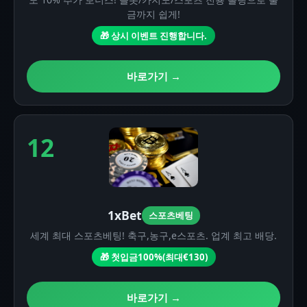
금까지 쉽게!
🎁 상시 이벤트 진행합니다.
바로가기 →
12
1xBet
스포츠베팅
세계 최대 스포츠베팅! 축구,농구,e스포츠. 업계 최고 배당.
🎁 첫입금100%(최대€130)
바로가기 →