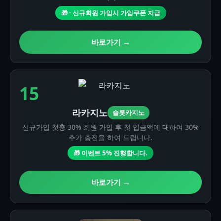
🎁 · 신규회원 가입시 가입쿠폰 지급
바로가기 →
15
라카지노
슬롯카지노
신규가입 첫충 30% 회원 가입 후 첫 입금액에 대하여 30%
추가 충전을 하여 드립니다.
🎁 이벤트 5% 진행합니다.
바로가기 →