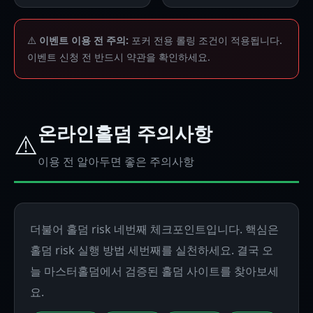
⚠️
이벤트 이용 전 주의:
포커 전용 롤링 조건이 적용됩니다.
이벤트 신청 전 반드시 약관을 확인하세요.
온라인홀덤 주의사항
⚠️
이용 전 알아두면 좋은 주의사항
더불어 홀덤 risk 네번째 체크포인트입니다. 핵심은
홀덤 risk 실행 방법 세번째를 실천하세요. 결국 오
늘 마스터홀덤에서 검증된 홀덤 사이트를 찾아보세
요.