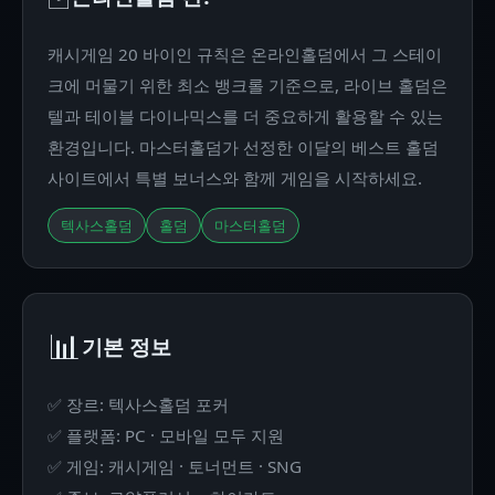
캐시게임 20 바이인 규칙은 온라인홀덤에서 그 스테이
크에 머물기 위한 최소 뱅크롤 기준으로, 라이브 홀덤은
텔과 테이블 다이나믹스를 더 중요하게 활용할 수 있는
환경입니다. 마스터홀덤가 선정한 이달의 베스트 홀덤
사이트에서 특별 보너스와 함께 게임을 시작하세요.
텍사스홀덤
홀덤
마스터홀덤
📊
기본 정보
✅ 장르: 텍사스홀덤 포커
✅ 플랫폼: PC · 모바일 모두 지원
✅ 게임: 캐시게임 · 토너먼트 · SNG