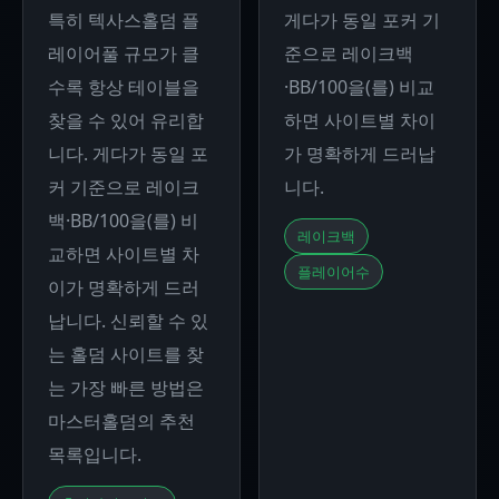
특히 텍사스홀덤 플
게다가 동일 포커 기
레이어풀 규모가 클
준으로 레이크백
수록 항상 테이블을
·BB/100을(를) 비교
찾을 수 있어 유리합
하면 사이트별 차이
니다. 게다가 동일 포
가 명확하게 드러납
커 기준으로 레이크
니다.
백·BB/100을(를) 비
레이크백
교하면 사이트별 차
플레이어수
이가 명확하게 드러
납니다. 신뢰할 수 있
는 홀덤 사이트를 찾
는 가장 빠른 방법은
마스터홀덤의 추천
목록입니다.