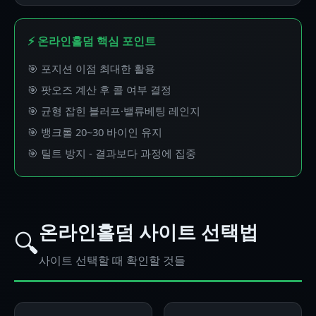
⚡ 온라인홀덤 핵심 포인트
🎯 포지션 이점 최대한 활용
🎯 팟오즈 계산 후 콜 여부 결정
🎯 균형 잡힌 블러프·밸류베팅 레인지
🎯 뱅크롤 20~30 바이인 유지
🎯 틸트 방지 - 결과보다 과정에 집중
온라인홀덤 사이트 선택법
🔍
사이트 선택할 때 확인할 것들