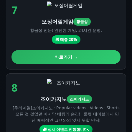
7
오징어릴게임
황금성
황금성 전문! 안전한 게임. 24시간 운영.
🎁 매충 20%
바로가기 →
8
조이카지노
조이카지노
[우리계열]조이카지노 · Popular videos · Videos · Shorts
· 모든 걸 걸었던 마지막 배팅의 순간! · 룰렛 테이블에서 만
난 매력적인 그녀와의 잊지 못할 만남!
🎁 상시 이벤트 진행합니다.