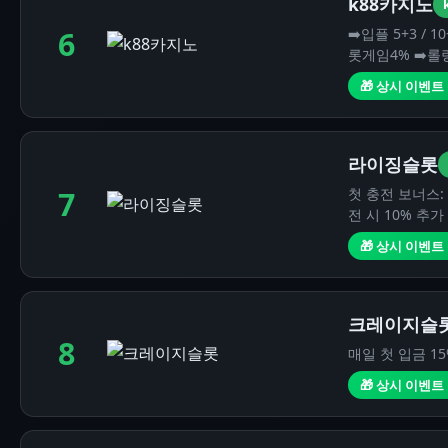
k88카지노
6
➡️입플 5+3 / 
롯게임4% ➡️롤링
🎁 상시 이벤트
라이징슬롯
7
첫 충전 보너스:
전 시 10% 추
🎁 상시 이벤트
크레이지슬
8
매일 첫 입금 1
🎁 상시 이벤트