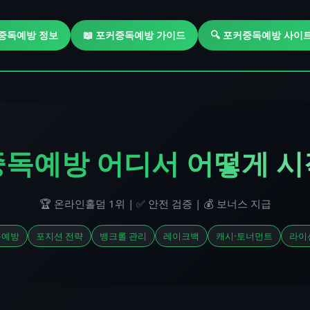
커중독예방 정보
📖 포커중독예방 가이드
🔍 포커중독예방 사이
독예방 어디서 어떻게 
🏆 온라인홀덤 1위 | ✅ 안전 검증 | 💰 보너스 지급
독예방
포지션 전략
뱅크롤 관리
레이크백
캐시·토너먼트
라이