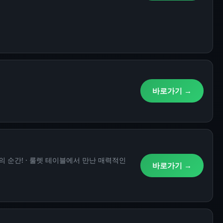
바로가기 →
막 배팅의 순간! · 룰렛 테이블에서 만난 매력적인
바로가기 →