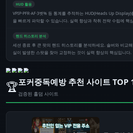
HUD 활용
VPIP·PFR·AF·3벳% 등 통계를 추적하는 HUD(Heads Up Disp
을 빠르게 파악할 수 있습니다. 실력 향상과 착취 전략 수립에 핵
핸드 히스토리 분석
세션 종료 후 큰 팟의 핸드 히스토리를 분석하세요. 솔버와 비교해 
실이 발생한 스팟을 찾아 교정하는 것이 실력 향상의 핵심입니다.
포커중독예방 추천 사이트 TOP 
🏆
검증된 홀덤 사이트