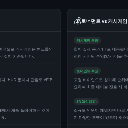
💰
토너먼트 vs 캐시게임
캐시게임 특징
일반적으로 캐시게임은 뱅크롤의
칩이 실제 돈과 1:1로 대응됩
는 것이 기준입니다.
정한 시간당 수익($/시간)을
토너먼트 특징
 HUD 통계나 관찰로 VPIP
고정 바이인으로 참가해 순위에 
요하며 최종 테이블 진출 시 바
SNG(싯앤고)
상태에서 계속 플레이하는 것이
소규모 인원이 채워지면 바로 
요.
지 다양한 포맷이 있으며 숏스