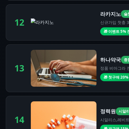
라카지노
슬
12
신규가입 첫충 3
🎁 이벤트 5%
하나약국
종
13
정품 비아그라 전
🎁 첫구매 20%
정력원
시알
14
시알리스,레비트
🎁 재구매 15%