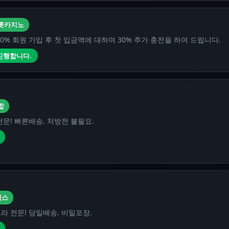
롯카지노
0% 회원 가입 후 첫 입금액에 대하여 30% 추가 충전을 하여 드립니다.
 진행합니다.
합
문! 빠른배송. 처방전 불필요.
리스
라 전문! 당일배송. 비밀포장.