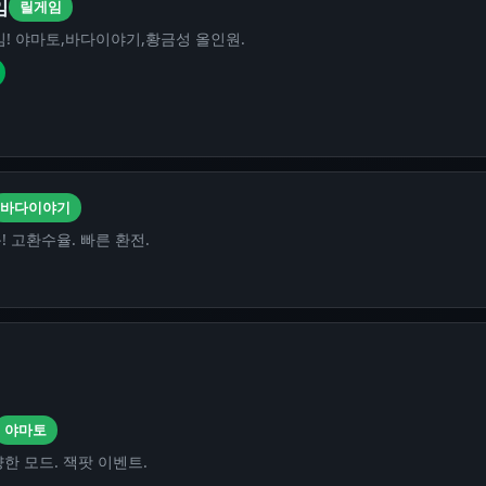
임
릴게임
임! 야마토,바다이야기,황금성 올인원.
바다이야기
 고환수율. 빠른 환전.
야마토
양한 모드. 잭팟 이벤트.