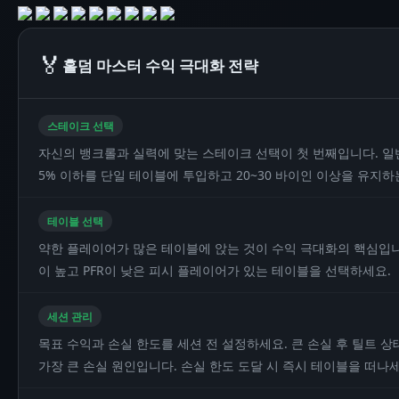
🏅
홀덤 마스터 수익 극대화 전략
스테이크 선택
자신의 뱅크롤과 실력에 맞는 스테이크 선택이 첫 번째입니다. 
5% 이하를 단일 테이블에 투입하고 20~30 바이인 이상을 유지하
테이블 선택
약한 플레이어가 많은 테이블에 앉는 것이 수익 극대화의 핵심입니다.
이 높고 PFR이 낮은 피시 플레이어가 있는 테이블을 선택하세요.
세션 관리
목표 수익과 손실 한도를 세션 전 설정하세요. 큰 손실 후 틸트 
가장 큰 손실 원인입니다. 손실 한도 도달 시 즉시 테이블을 떠나세