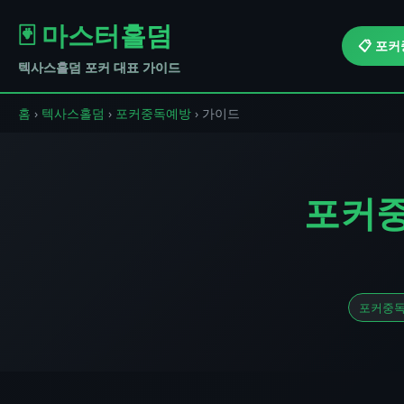
🃏 마스터홀덤
📋 포
텍사스홀덤 포커 대표 가이드
홈
›
텍사스홀덤
›
포커중독예방
› 가이드
포커중
포커중