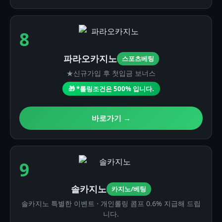
8
파라오카지노
스포츠베팅
★신규가입 후 첫입금 보너스
🎁 *롤링조건은 500% 입니다.
바로가기 →
9
솔카지노
카지노/베팅
솔카지노 특별한 이벤트 · 개인롤링 콤프 0.6% 지급해 드립
니다.