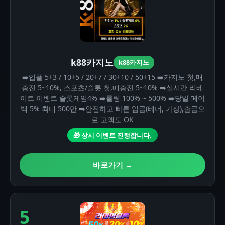
k88카지노
k88카지노
➡️입플 5+3 / 10+5 / 20+7 / 30+10 / 50+15 ➡️카지노 첫,매
충전 5~10%, 스포츠/슬롯 첫,매충전 5~10% ➡️실시간 리베
이트 이벤트 슬롯게임4% ➡️롤링 100% ~ 500% ➡️당일 페이
백 5% 최대 500만 ➡️안전하고 빠른 입금(테더, 가상),출금으
로 고액도 OK
🎁 상시 이벤트 진행합니다.
바로가기 →
5