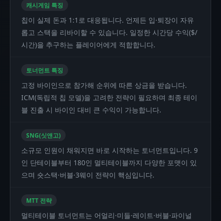
캐시게임 특징
칩이 실제 돈과 1:1로 대응됩니다. 언제든 입·퇴장이 자유
롭고 스택을 리바이할 수 있습니다. 일정한 시간당 수익($/
시간)을 추구하는 플레이어에게 적합합니다.
토너먼트 특징
고정 바이인으로 참가해 순위에 따른 상금을 받습니다.
ICM(독립적 칩 모델)을 고려한 전략이 필요하며 최종 테이
블 진출 시 바이인 대비 큰 수익이 가능합니다.
SNG(싯앤고)
소규모 인원이 채워지면 바로 시작하는 토너먼트입니다. 9
인 단테이블부터 180인 멀티테이블까지 다양한 포맷이 있
으며 숏스택·버블·3웨이 전략이 핵심입니다.
MTT 전략
멀티테이블 토너먼트는 어얼리·미들·레이트·버블·파이널