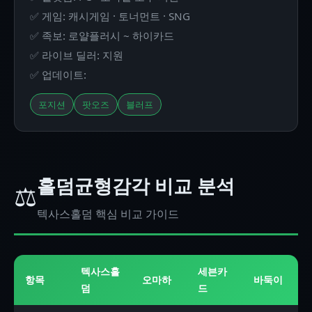
✅ 게임: 캐시게임 · 토너먼트 · SNG
✅ 족보: 로얄플러시 ~ 하이카드
✅ 라이브 딜러: 지원
✅ 업데이트:
포지션
팟오즈
블러프
홀덤균형감각 비교 분석
⚖️
텍사스홀덤 핵심 비교 가이드
텍사스홀
세븐카
항목
오마하
바둑이
덤
드