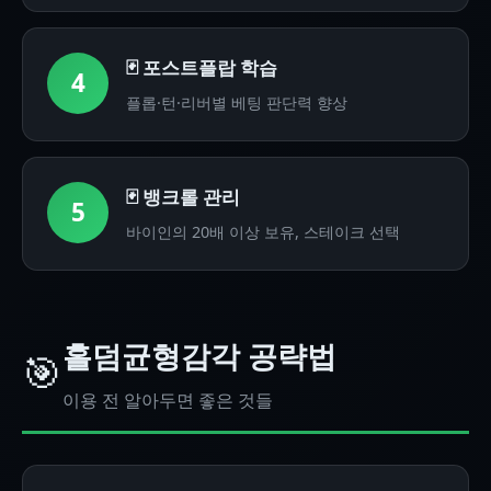
🃏 포스트플랍 학습
4
플롭·턴·리버별 베팅 판단력 향상
🃏 뱅크롤 관리
5
바이인의 20배 이상 보유, 스테이크 선택
홀덤균형감각 공략법
🎯
이용 전 알아두면 좋은 것들