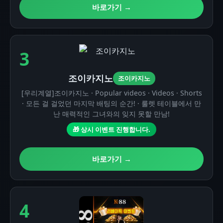
바로가기 →
3
조이카지노
조이카지노
[우리계열]조이카지노 · Popular videos · Videos · Shorts
· 모든 걸 걸었던 마지막 배팅의 순간! · 룰렛 테이블에서 만
난 매력적인 그녀와의 잊지 못할 만남!
🎁 상시 이벤트 진행합니다.
바로가기 →
4