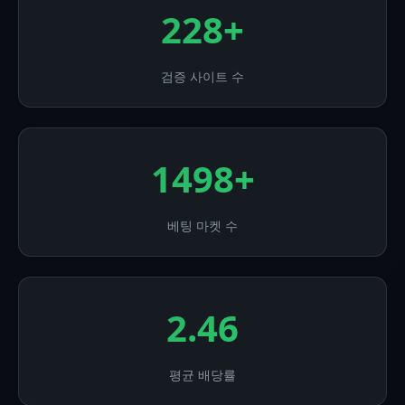
228+
검증 사이트 수
1498+
베팅 마켓 수
2.46
평균 배당률