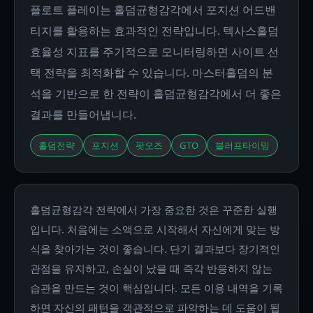
플로트 플레이는 홀덤균형감각에서 포지션 어드밴
티지를 활용하는 효과적인 전략입니다. 텍사스홀덤
효율성 지표를 주기적으로 모니터링하면 사이트 선
택 전략을 최적화할 수 있습니다. 마스터홀덤의 분
석을 기반으로 한 전략이 홀덤균형감각에서 더 좋은
결과를 만들어냅니다.
홀덤전략
포지션
팟오즈
GTO
블러프타이밍
홀덤균형감각 전략에서 가장 중요한 것은 꾸준한 실행
입니다. 처음에는 소액으로 시작해서 자신에게 맞는 방
식을 찾아가는 것이 좋습니다. 단기 결과보다 장기적인
관점을 유지하고, 손실이 났을 때 즉각 반응하지 않는
습관을 만드는 것이 핵심입니다. 모든 이용 내역을 기록
하면 자신의 패턴을 객관적으로 파악하는 데 도움이 됩