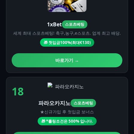
1xBet
스포츠베팅
세계 최대 스포츠베팅! 축구,농구,e스포츠. 업계 최고 배당.
🎁 첫입금100%(최대€130)
바로가기 →
18
파라오카지노
스포츠베팅
★신규가입 후 첫입금 보너스
🎁 *롤링조건은 500% 입니다.