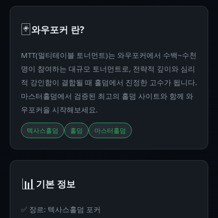
🃏
와우포커 란?
MTT(멀티테이블 토너먼트)는 와우포커에서 수백~수천
명이 참여하는 대규모 토너먼트로, 전략적 깊이와 심리
적 강인함이 결합될 때 홀덤에서 진정한 고수가 됩니다.
마스터홀덤에서 검증된 최고의 홀덤 사이트와 함께 와
우포커을 시작해보세요.
텍사스홀덤
홀덤
마스터홀덤
📊
기본 정보
✅ 장르: 텍사스홀덤 포커