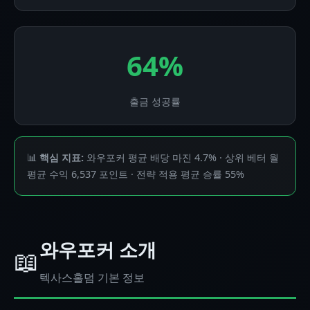
64%
출금 성공률
📊
핵심 지표:
와우포커 평균 배당 마진 4.7% · 상위 베터 월
평균 수익 6,537 포인트 · 전략 적용 평균 승률 55%
와우포커 소개
📖
텍사스홀덤 기본 정보