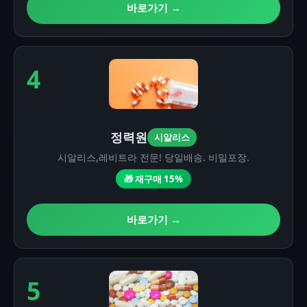
바로가기 →
4
정력원
시알리스
시알리스,레비트라 전문! 당일배송. 비밀포장.
🎁 재구매 15%
바로가기 →
5