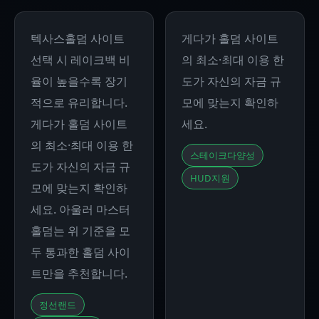
텍사스홀덤 사이트
게다가 홀덤 사이트
선택 시 레이크백 비
의 최소·최대 이용 한
율이 높을수록 장기
도가 자신의 자금 규
적으로 유리합니다.
모에 맞는지 확인하
게다가 홀덤 사이트
세요.
의 최소·최대 이용 한
스테이크다양성
도가 자신의 자금 규
HUD지원
모에 맞는지 확인하
세요. 아울러 마스터
홀덤는 위 기준을 모
두 통과한 홀덤 사이
트만을 추천합니다.
정선랜드