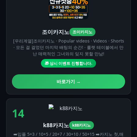
조이카지노
조이카지노
[우리계열]조이카지노 · Popular videos · Videos · Shorts
· 모든 걸 걸었던 마지막 배팅의 순간! · 룰렛 테이블에서 만
난 매력적인 그녀와의 잊지 못할 만남!
🎁 상시 이벤트 진행합니다.
바로가기 →
14
k88카지노
k88카지노
➡️입플 5+3 / 10+5 / 20+7 / 30+10 / 50+15 ➡️카지노 첫,매