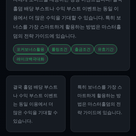
홀덤 배당 부스트나 수익 부스트 이벤트는 동일 이
용에서 더 많은 수익을 기대할 수 있습니다. 특히 보
너스를 가장 스마트하게 활용하는 방법은 마스터홀
덤의 전략 가이드에 있습니다.
포커보너스활용
롤링조건
출금조건
유효기간
레이크백극대화
결국 홀덤 배당 부스트
특히 보너스를 가장 스
나 수익 부스트 이벤트
마트하게 활용하는 방
는 동일 이용에서 더
법은 마스터홀덤의 전
많은 수익을 기대할 수
략 가이드에 있습니다.
있습니다.