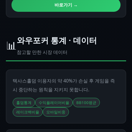
바로가기 →
와우포커 통계 · 데이터
📊
참고할 만한 시장 데이터
텍사스홀덤 이용자의 약 40%가 손실 후 게임을 즉
시 중단하는 원칙을 지키지 못합니다.
홀덤통계
수익플레이어비율
BB100평균
레이크백비율
모바일비중