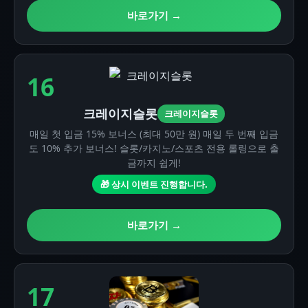
바로가기 →
16
크레이지슬롯
크레이지슬롯
매일 첫 입금 15% 보너스 (최대 50만 원) 매일 두 번째 입금
도 10% 추가 보너스! 슬롯/카지노/스포츠 전용 롤링으로 출
금까지 쉽게!
🎁 상시 이벤트 진행합니다.
바로가기 →
17