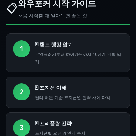
와우포커 시작 가이드
📋
처음 시작할 때 알아두면 좋은 것
🃏 핸드 랭킹 암기
1
로얄플러시부터 하이카드까지 10단계 완벽 암
기
🃏 포지션 이해
2
딜러 버튼 기준 포지션별 전략 차이 파악
🃏 프리플랍 전략
3
포지션별 오픈 레인지 숙지