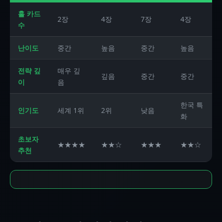
홀 카드
2장
4장
7장
4장
수
난이도
중간
높음
중간
높음
전략 깊
매우 깊
깊음
중간
중간
이
음
한국 특
인기도
세계 1위
2위
낮음
화
초보자
★★★★
★★☆
★★★
★★☆
추천